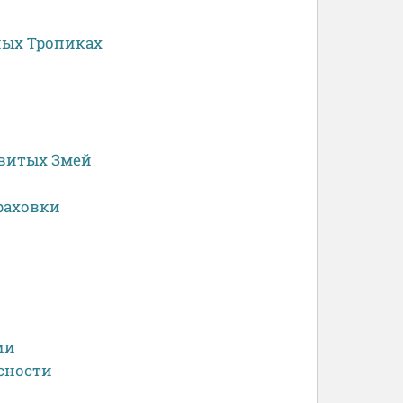
ных Тропиках
овитых Змей
раховки
ии
сности