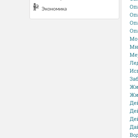
Оп
Экономика
Оп
Оп
Оп
Мо
Мн
Ме
Ле
Ис
За
Жи
Жи
Де
Де
Де
Да
Во