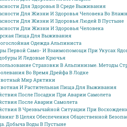
асности Для Здоровья В Среде Выживания
асности Для Жизни И Здоровья Человека Во Влаж
асности Для Жизни И Здоровья Людей В Пустыне
асности Дли Жизни И Здоровья Человека
рская Пища Для Выживания
огослойная Одежда Альпиниста
ры Первой Само- И Взаимопомощи При Укусах Яд
добуры И Ледовые Крючья
пользование Страховки В Альпинизме. Методы Ст
болевания Во Время Дрейфа В Лодке
вотный Мир Арктики
вотная И Растительная Пища Для Выживания
йствия После Посадки При Аварии Самолета
йствия После Аварии Самолета
йствия В Чрезвычайной Ситуации При Восхожден
йвинг В Целях Обеспечения Общественной Безопа
да. Добыча Воды В Пустыне