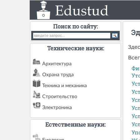
Поиск по сайту:
Эд
Здес
Технические науки:
Всег
Архитектура
Фи
Ут
Охрана труда
Ус
Техника и механика
Ус
Строительство
Ус
Ус
Электроника
Ус
Естественные науки:
Ус
Уп
Биология