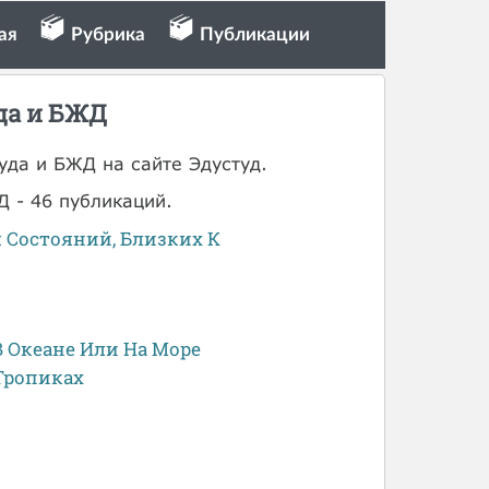
ая
Рубрика
Публикации
уда и БЖД
уда и БЖД на сайте Эдустуд.
Д - 46 публикаций.
Состояний, Близких К
 Океане Или На Море
Тропиках