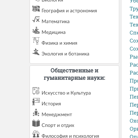
Уб
Тр
География и астрономия
Те
Математика
Те
Сп
Медицина
Со
Физика и химия
Со
Экология и ботаника
Ры
Ра
Общественные и
Ра
гуманитарные науки:
Пр
Пр
Искусство и Культура
Пе
Пе
История
Пе
Менеджмент
Ох
Спорт и отдих
Ор
Оп
Философия и психология