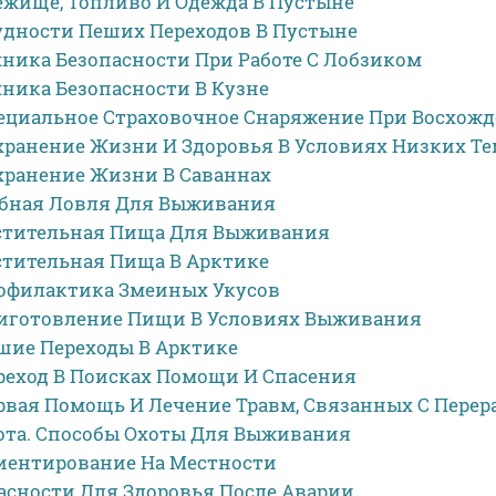
ежище, Топливо И Одежда В Пустыне
удности Пеших Переходов В Пустыне
хника Безопасности При Работе С Лобзиком
хника Безопасности В Кузне
ециальное Страховочное Снаряжение При Восхож
хранение Жизни И Здоровья В Условиях Низких Т
хранение Жизни В Саваннах
бная Ловля Для Выживания
стительная Пища Для Выживания
стительная Пища В Арктике
офилактика Змеиных Укусов
иготовление Пищи В Условиях Выживания
шие Переходы В Арктике
реход В Поисках Помощи И Спасения
рвая Помощь И Лечение Травм, Связанных С Пере
ота. Способы Охоты Для Выживания
иентирование На Местности
асности Для Здоровья После Аварии