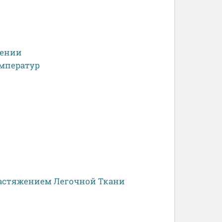
дении
емператур
растяжением Легочной Ткани