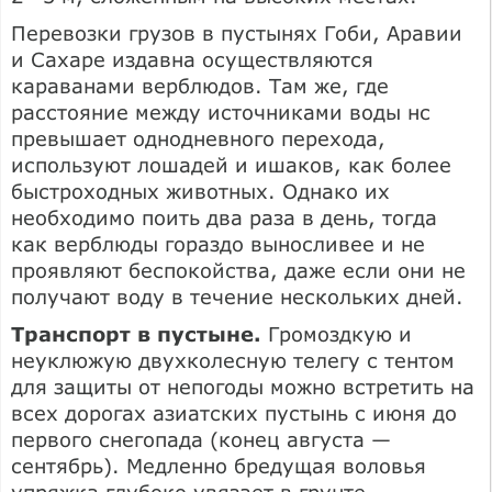
Перевозки грузов в пустынях Гоби, Аравии
и Сахаре издавна осуществляются
караванами верблюдов. Там же, где
расстояние между источниками воды нс
превышает однодневного перехода,
используют лошадей и ишаков, как более
быстроходных животных. Однако их
необходимо поить два раза в день, тогда
как верблюды гораздо выносливее и не
проявляют беспокойства, даже если они не
получают воду в течение нескольких дней.
Транспорт в пустыне.
Громоздкую и
неуклюжую двухколесную телегу с тентом
для защиты от непогоды можно встретить на
всех дорогах азиатских пустынь с июня до
первого снегопада (конец августа —
сентябрь). Медленно бредущая воловья
упряжка глубоко увязает в грунте,