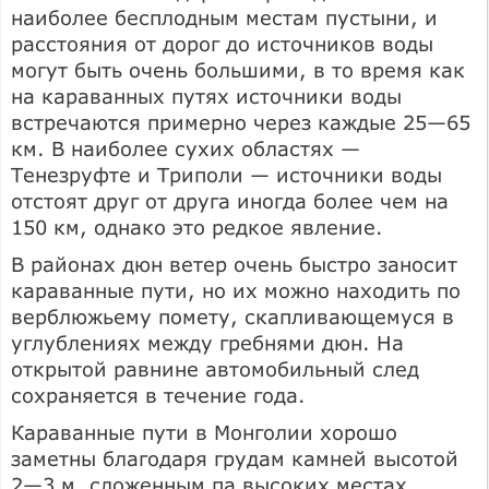
наиболее бесплодным местам пустыни, и
расстояния от дорог до источников воды
могут быть очень большими, в то время как
на караванных путях источники воды
встречаются примерно через каждые 25—65
км. В наиболее сухих областях —
Тенезруфте и Триполи — источники воды
отстоят друг от друга иногда более чем на
150 км, однако это редкое явление.
В районах дюн ветер очень быстро заносит
караванные пути, но их можно находить по
верблюжьему помету, скапливающемуся в
углублениях между гребнями дюн. На
открытой равнине автомобильный след
сохраняется в течение года.
Караванные пути в Монголии хорошо
заметны благодаря грудам камней высотой
2—3 м, сложенным па высоких местах.