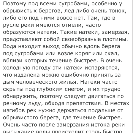
Поэтому под всеми сугробами, особенно у
обрывистых берегов, лед либо очень тонок,
либо его под ними вовсе нет. Там, где в
русле реки имеются отмели, часто
образуются натеки. Такие натеки, замерзая,
представляют собой своеобразные плотины.
Вода находит выход обычно вдоль берега
под сугробами или возле коряг или скал,
вблизи которых течение быстрее. В очень
холодную погоду эти натеки испаряются,
что издалека можно ошибочно принять за
дым человеческого жилья. Натеки часто
скрыты под глубоким снегом, и их трудно
обнаружить, поэтому следует двигаться по
речному льду, обходя препятствия. В местах
изгибов рек нужно держаться подальше от
обрывистого берега, где течение быстрее.
Очень часто после замерзания истока реки
высыхание воды происходит столь быстро,