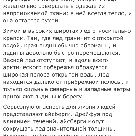
желательно совершать в одежде из
непромокаемой ткани: в ней всегда тепло, и
она остается сухой.
Зимой в высоких широтах лед относительно
крепок. Там, где лед граничит с открытой
водой, края льдин обычно обломаны, и
льдины довольно быстро перемещаются.
Весной лед отступает, и вдоль всего
арктического побережья образуется
широкая полоса открытой воды. Лед
находится далеко от прибрежной полосы, и
только сильные северные и западные ветры
пригоняют льдины к берегу.
Серьезную опасность для жизни людей
представляют айсберги. Дрейфуя под
влиянием течений, айсберги могут
сокрушать лед значительной толщины.
Высокие айсберги особенно опасны в