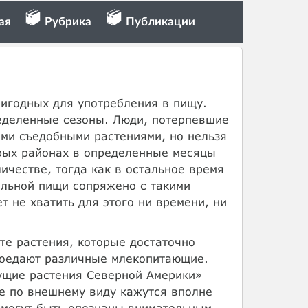
ая
Рубрика
Публикации
ригодных для употребления в пищу.
еделенные сезоны. Люди, потерпевшие
ми съедобными растениями, но нельзя
орых районах в определенные месяцы
ичестве, тогда как в остальное время
ельной пищи сопряжено с такими
т не хватить для этого ни времени, ни
те растения, которые достаточно
поедают различные млекопитающие.
ущие растения Северной Америки»
ые по внешнему виду кажутся вполне
 могут быть опознаны внимательным