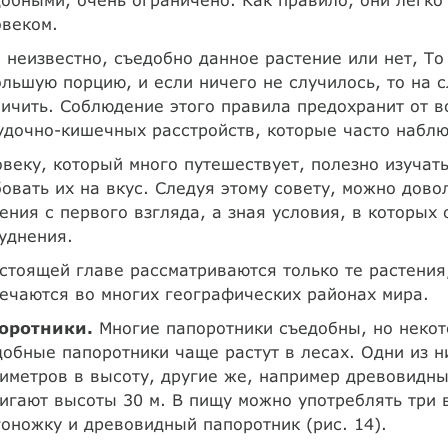
овеком.
 неизвестно, съедобно данное растение или нет, То
льшую порцию, и если ничего не случилось, то на
ичить. Соблюдение этого правила предохранит от 
дочно-кишечных расстройств, которые часто наблю
веку, который много путешествует, полезно изучат
овать их на вкус. Следуя этому совету, можно дово
ения с первого взгляда, а зная условия, в которых 
уднения.
стоящей главе рассматриваются только те растени
ечаются во многих географических районах мира.
оротники.
Многие папоротники съедобны, но некот
обные папоротники чаще растут в лесах. Одни из 
иметров в высоту, другие же, например древовидны
игают высоты 30 м. В пищу можно употреблять три 
оножку и древовидный папоротник (рис. 14).