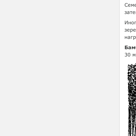
Семе
зате
Ино
зере
нагр
Бам
30 м