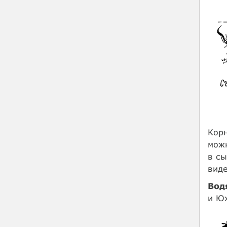
Корн
можн
в сы
виде
Вод
и Юж