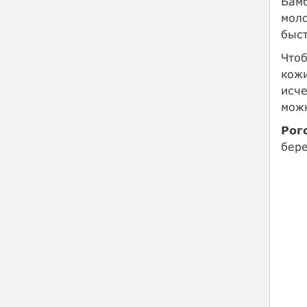
Бамб
моло
быст
Чтоб
кожи
исче
мож
Рог
бере