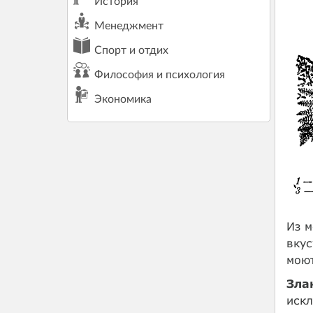
История
Менеджмент
Спорт и отдих
Философия и психология
Экономика
Из 
вкус
моют
Зла
иск