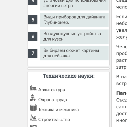
установки для использования
энергии ветра
чел
Если
Виды приборов для дайвинга.
Глубиномер.
небо
увел
Воздуходувные устройства
желу
для кузен
Чело
Выбираем сюжет картины
проб
для пейзажа
раст
затр
Технические науки:
В на
встр
Архитектура
Пап
Съед
Охрана труда
сант
Техника и механика
дост
Строительство
мног