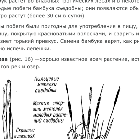
ук растет во влажных тропических лесах и в некот
дые побеги бамбука съедобны; они появляются обы
ро растут (более 30 см в сутки).
ы побеги были пригодны для употребления в пищу,
цу, покрытую красноватыми волосками, и сварить их
знет горький привкус. Семена бамбука варят, как ри
но испечь лепешки.
оза
(рис. 16) —хорошо известное всем растение, вс
гов рек и озер.