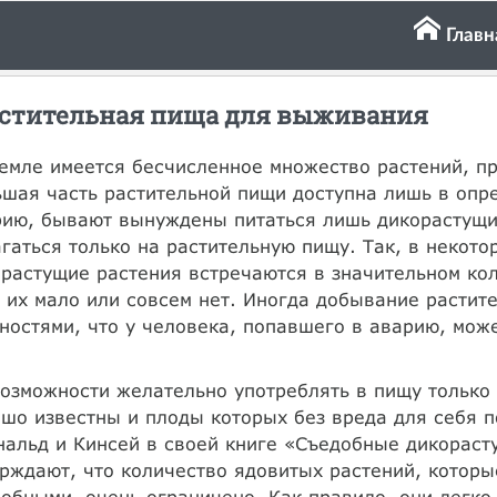
Главн
стительная пища для выживания
емле имеется бесчисленное множество растений, п
шая часть растительной пищи доступна лишь в опр
рию, бывают вынуждены питаться лишь дикорастущи
гаться только на растительную пищу. Так, в некот
растущие растения встречаются в значительном кол
 их мало или совсем нет. Иногда добывание растит
ностями, что у человека, попавшего в аварию, може
озможности желательно употреблять в пищу только 
шо известны и плоды которых без вреда для себя 
альд и Кинсей в своей книге «Съедобные дикораст
рждают, что количество ядовитых растений, котор
обными, очень ограничено. Как правило, они легко