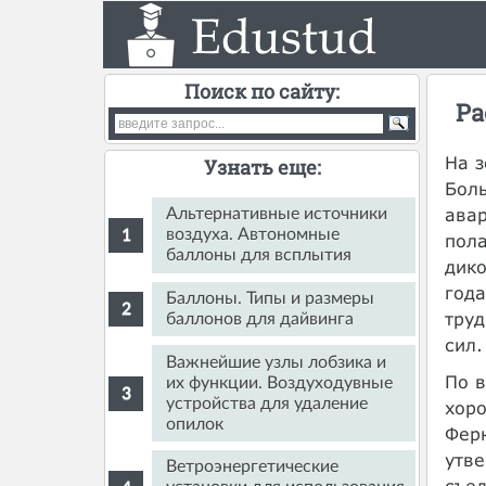
Поиск по сайту:
Ра
На з
Узнать еще:
Боль
ава
Альтернативные источники
воздуха. Автономные
пола
баллоны для всплытия
дико
года
Баллоны. Типы и размеры
труд
баллонов для дайвинга
сил.
Важнейшие узлы лобзика и
По в
их функции. Воздуходувные
устройства для удаление
хоро
опилок
Ферн
утве
Ветроэнергетические
съед