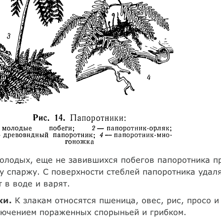
молодых, еще не завившихся побегов папоротника 
у спаржу. С поверхности стеблей папоротника удал
 в воде и варят.
ки.
К злакам относятся пшеница, овес, рис, просо и 
лючением пораженных спорыньей и грибком.