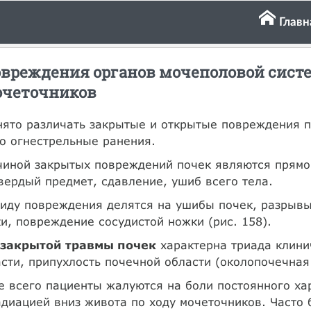
Главн
вреждения органов мочеполовой сист
четочников
нято различать закрытые и открытые повреждения 
о огнестрельные ранения.
иной закрытых повреждений почек являются прямой
вердый предмет, сдавление, ушиб всего тела.
иду повреждения делятся на ушибы почек, разрыв
и, повреждение сосудистой ножки (рис. 158).
закрытой травмы почек
характерна триада клини
сти, припухлость почечной области (околопочечная 
 всего пациенты жалуются на боли постоянного хар
диацией вниз живота по ходу мочеточников. Часто