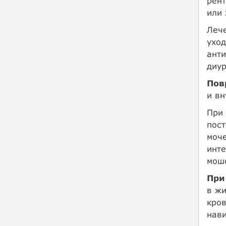
рент
или
Лече
уход
анти
диур
Пов
и в
При
пост
моче
инте
мошо
При
в жи
кров
нави