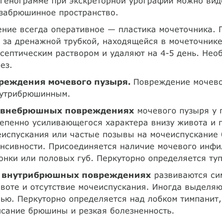
генограмме при экскреторной урографии можно вид
 забрюшинное пространство.
ние всегда оперативное — пластика мочеточника. 
 за дренажной трубкой, находящейся в мочеточник
септическим раствором и удаляют на 4-5 день. Нео
ез.
реждения мочевого пузыря.
Повреждение мочево
нутрибрюшинным.
внебрюшных повреждениях
мочевого пузыря у 
епенно усиливающегося характера внизу живота и 
испускания или частые позывы на мочеиспускание 
нсивности. Присоединяется наличие мочевого инфил
нки или половых губ. Перкуторно определяется туп
 внутрибрюшных повреждениях
развиваются си
воте и отсутствие мочеиспускания. Иногда выделя
ью. Перкуторно определяется над лобком тимпанит,
сание брюшины и резкая болезненность.