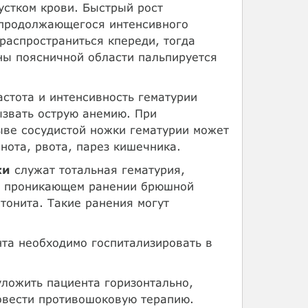
устком крови. Быстрый рост
 продолжающегося интенсивного
распространиться кпереди, тогда
ны поясничной области пальпируется
стота и интенсивность гематурии
ызвать острую анемию. При
ыве сосудистой ножки гематурии может
нота, рвота, парез кишечника.
ки
служат тотальная гематурия,
ри проникающем ранении брюшной
тонита. Такие ранения могут
нта необходимо госпитализировать в
ложить пациента горизонтально,
ровести противошоковую терапию.