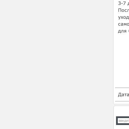
3-7 
Посл
уход
само
для 
Дат