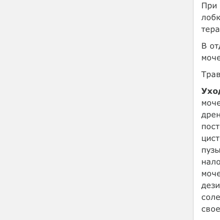
При 
лобк
тера
В от
моче
Трав
Ухо
моче
дрен
пост
цист
пуз
нал
моче
дези
соле
сво