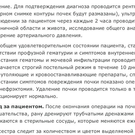
ние. Для подтверждения диагноза проводится рент
рном снимке контуры почек будут размазаны), ульт
юдении за пациентом через каждые 2 часа проводит
ничной области и живота, исследование общего ана
рение артериального давления.
общем удовлетворительном состоянии пациента, ст
тствии профузной гематурии и симптомов внутренне
стания гематомы и мочевой инфильтрации проводит
ачается строгий постельный режим в течение 10 дн
утоляющие и кровоостанавливающие препараты, сп
стании симптомов повреждения почки показано опе
нефрэктомия. Удаление почки проводится только в т
кционирует нормально.
д за пациентом.
После окончания операции на поч
шательства, рану дренируют трубчатыми дренажами
каются в стерильные сосуды, которые меняются еж
естра следит за количеством и цветом выделяемой 