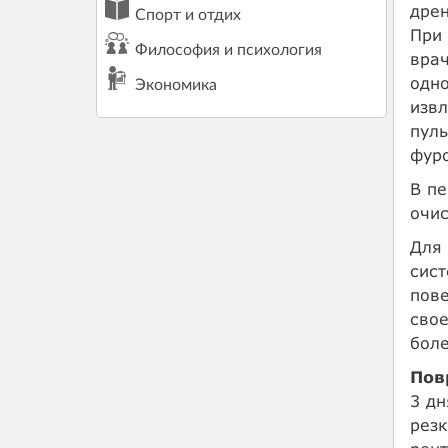
дрен
Спорт и отдих
При 
Философия и психология
врач
одно
Экономика
извл
пуль
фур
В пе
очис
Для
сист
пове
сво
боле
Пов
3 дн
резк