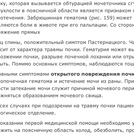
ку, которая вызывается обтурацией мочеточника сг
ухлости в поясничной области является признаком
отечения. Забрюшинная гематома (рис. 159) может 
ляются боли в животе при его пальпации. Со сторо
ряжение прямых
 спины, положительный симптом Пастернацкого. Ча
сит от характера травмы почки. Гематурия может в
озжении почки, разрыве почечной лоханки или отр
ыть. Помимо основных симптомов, наблюдаются тош
овными симптомами
открытого повреждения поч
лопочечная гематома и истечение мочи из раны. П
сти затекание мочи служит причиной мочевого пери
ожняться образованием мочевого свища.
сех случаях при подозрении на травму почки пацие
огическое отделение.
оказании первой медицинской помощи необходимо у
жить на поясничную область холод, обезболить, п