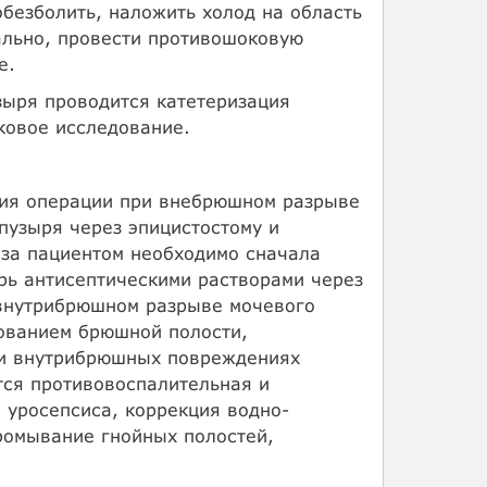
безболить, наложить холод на область
ально, провести противошоковую
е.
зыря проводится катетеризация
ковое исследование.
ия операции при внебрюшном разрыве
пузыря через эпицистостому и
 за пациентом необходимо сначала
рь антисептическими растворами через
 внутрибрюшном разрыве мочевого
ованием брюшной полости,
ри внутрибрюшных повреждениях
ся противовоспалительная и
 уросепсиса, коррекция водно-
ромывание гнойных полостей,