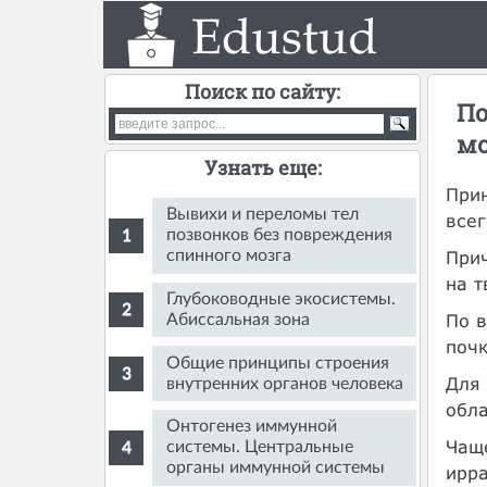
Поиск по сайту:
По
мо
Узнать еще:
При
Вывихи и переломы тел
всег
позвонков без повреждения
Прич
спинного мозга
на т
Глубоководные экосистемы.
По в
Абиссальная зона
почк
Общие принципы строения
Для
внутренних органов человека
обла
Онтогенез иммунной
Чаще
системы. Центральные
органы иммунной системы
ирра