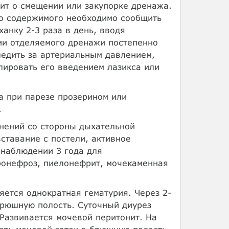
ит о смещении или закупорке дренажа.
го содержимого необходимо сообщить
анку 2-3 раза в день, вводя
ии отделяемого дренажи постепенно
ледить за артериальным давлением,
лировать его введением лазикса или
а при парезе прозерином или
.
нений со стороны дыхательной
ставание с постели, активное
 наблюдении 3 года для
ронефроз, пиелонефрит, мочекаменная
ется однократная гематурия. Через 2-
брюшную полость. Суточный диурез
Развивается мочевой перитонит. На