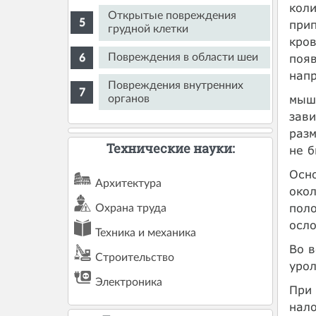
коли
Открытые повреждения
прип
грудной клетки
кров
появ
Повреждения в области шеи
нап
Повреждения внутренних
мышц
органов
зави
разм
Технические науки:
не б
Осн
Архитектура
око
поло
Охрана труда
осл
Техника и механика
Во в
Строительство
урол
Электроника
При 
нало