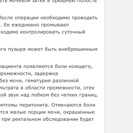
еть мочевой затек в брюшную полость
После операции необходимо проводить
е. Ее ежедневно промывают
бходимо контролировать суточный
го пузыря может быть внебрюшинным
пациента появляются боли ноющего,
промежности, задержка
без мочи, гематурия различной
ьтрата в области промежности, отек
ой звук над лобком без четких границ.
мптомы перитонита. Отмечаются боли
ются малые порции мочи, окрашенные
 при ректальном обследовании будет