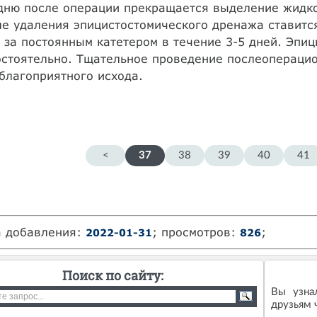
дню после операции прекращается выделение жидкос
е удаления эпицистостомического дренажа ставитс
 за постоянным катетером в течение 3-5 дней. Эпи
стоятельно. Тщательное проведение послеопераци
благоприятного исхода.
<
37
38
39
40
41
а добавления:
; просмотров:
;
2022-01-31
826
Поиск по сайту:
Вы узна
друзьям ч