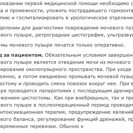
оказании первой медицинской помощи необходимо о
а и промежности, уложить пострадавшего горизонт
пию и госпитализировать в урологическое отделени
делении для диагностики повреждения мочевого пу
вого пузыря, ретроградная цистография, ультразву
мы мочевого пузыря лечатся только оперативно.
д за пациентом.
Обязательным условием завершен
вого пузыря является отведение мочи из мочевого 
ирование околопузырного пространства. При уходе
оянно, а потом ежедневно промывать мочевой пузы
остому и проводить смену повязок вокруг нее. При
ыря проводится лапаротомия с последующим дренир
ожением цистостомы. Как при внебрюшных, так и п
вого пузыря в послеоперационный период проводит
нтоксикационная терапия, предупреждение явлений
вого баланса, регулирование функций дренажей, п
евременные перевязки. Обычно к