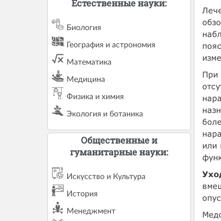
Естественные науки:
Лече
обзо
Биология
набл
География и астрономия
пояс
изме
Математика
При 
Медицина
отсу
Физика и химия
нара
назн
Экология и ботаника
боле
нара
Общественные и
или 
гуманитарные науки:
фун
Ухо
Искусство и Культура
вме
История
опус
Менеджмент
Медс