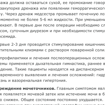
ажа должна оставаться сухой, ее промокание говор
закупорке дренажа или появлении геморрагическо
у. Через дренаж медсестра промывает почечную лох
моментно не более 5-6 мл жидкости. При уменьшен
екают. В первые дни после операции необходимо с
сом, суточным диурезом и при необходимости стиму
осемида.
рвые 2-3 дня проводится стимулирование кишечник
тительными клизмами с раствором поваренной соли
 профилактики и лечения послеоперационных ослож
емы применяется дыхательная гимнастика, раннее в
дение. Такие пациенты находятся на диспансерном
евременного выявления и лечения осложнений: гид
знь и вазоренальная гипертония.
реждение мочеточников.
Главным симптомом явля
я появляется мочевой затек или истечение мочи в 
о снижен. Общее состояние постоянно ухудшается. 