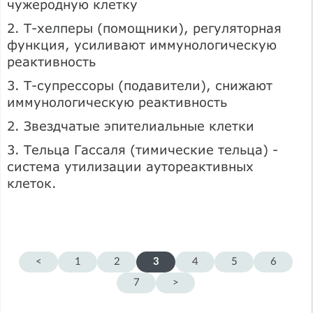
чужеродную клетку
2. Т-хелперы (помощники), регуляторная
функция, усиливают иммунологическую
реактивность
3. Т-супрессоры (подавители), снижают
иммунологическую реактивность
2. Звездчатые эпителиальные клетки
3. Тельца Гассаля (тимические тельца) -
система утилизации аутореактивных
клеток.
<
1
2
3
4
5
6
7
>