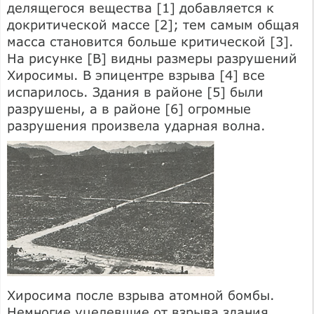
делящегося вещества [1] добавляется к
докритической массе [2]; тем самым общая
масса становится больше критической [3].
На рисунке [В] видны размеры разрушений
Хиросимы. В эпицентре взрыва [4] все
испарилось. Здания в районе [5] были
разрушены, а в районе [6] огромные
разрушения произвела ударная волна.
Хиросима после взрыва атомной бомбы.
Немногие уцелевшие от взрыва здания