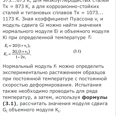
Тк = 873 К, а для коррозионно-стойких
сталей и титановых сплавов Тк = 1073...
1173 К. Зная коэффициент Пуассона v, и
модуль сдвига Gi можно найти значения
нормального модуля Ei и объемного модуля
Кi при определенной температуре
Нормальный модуль
можно определить
экспериментально растяжением образцов
при постоянной температуре с постоянной
скоростью деформирования. Испытания
также необходимо проводить для ряда
температур, а затем, используя
формулы
(3.1)
, рассчитать значения модуля сдвига
G
объемного модуля K
.
i
i