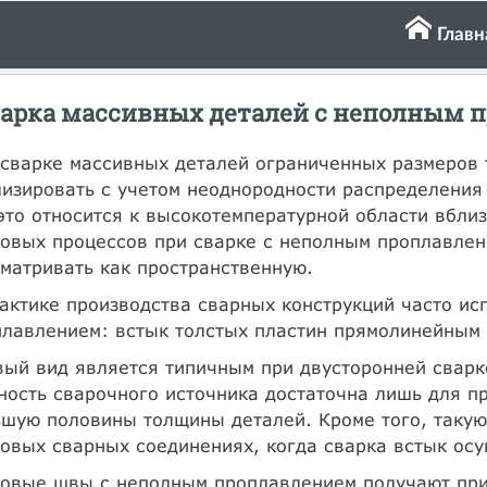
Главн
арка массивных деталей с неполным 
сварке массивных деталей ограниченных размеров 
изировать с учетом неоднородности распределения 
это относится к высокотемпературной области вбли
ловых процессов при сварке с неполным проплавле
матривать как пространственную.
актике производства сварных конструкций часто ис
лавлением: встык толстых пластин прямолинейным
ый вид является типичным при двусторонней сварк
ость сварочного источника достаточна лишь для пр
шую половины толщины деталей. Кроме того, такую
овых сварных соединениях, когда сварка встык осу
говые швы с неполным проплавлением получают при