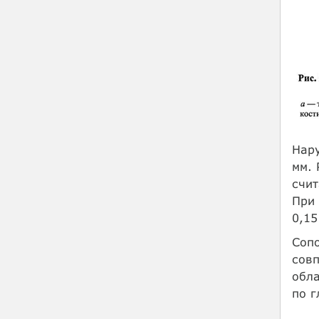
Нару
мм. 
счит
При
0,15
Сопо
совп
обла
по г