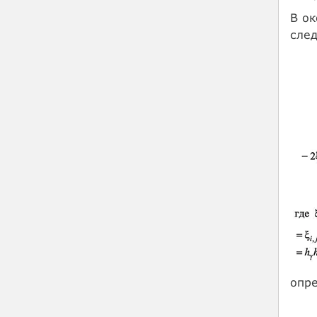
В ок
сле
опре