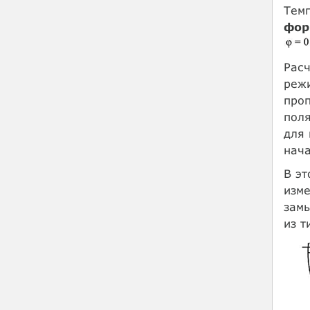
Тем
фор
Расч
режи
проп
поля
для
нача
В эт
изме
замы
из т