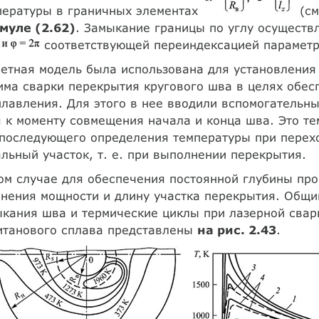
пературы в граничных элементах
(см
муле (2.62)
. Замыкание границы по углу осуществ
соответствующей переиндексацией параметр
етная модель была использована для установления
ма сварки перекрытия кругового шва в целях обес
лавления. Для этого в нее вводили вспомогательны
 к моменту совмещения начала и конца шва. Это т
 последующего определения температуры при перех
льный участок, т. е. при выполнении перекрытия.
ом случае для обеспечения постоянной глубины пр
нения мощности и длину участка перекрытия. Общи
кания шва и термические циклы при лазерной свар
итанового сплава представлены
на рис. 2.43
.