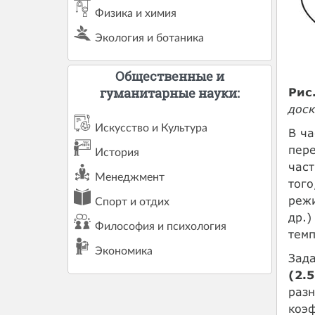
Физика и химия
Экология и ботаника
Общественные и
гуманитарные науки:
Рис.
дос
Искусство и Культура
В ча
пере
История
част
Менеджмент
того
режи
Спорт и отдих
др.)
Философия и психология
темп
Экономика
Зада
(2.5
разн
коэ