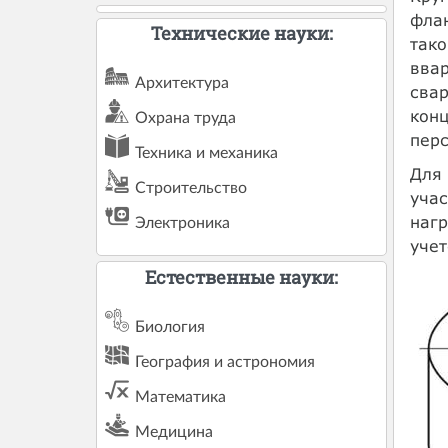
флан
Технические науки:
тако
ввар
Архитектура
свар
конц
Охрана труда
перс
Техника и механика
Для 
Строительство
учас
нагр
Электроника
учет
Естественные науки:
Биология
География и астрономия
Математика
Медицина