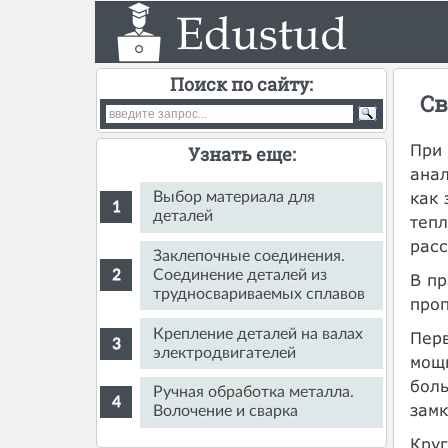
Поиск по сайту:
Св
При 
Узнать еще:
анал
как 
Выбор материала для
деталей
теп
расс
Заклепочные соединения.
Соединение деталей из
В пр
трудносвариваемых сплавов
проп
Крепление деталей на валах
Перв
электродвигателей
мощн
боль
Ручная обработка металла.
замк
Волочение и сварка
Кру