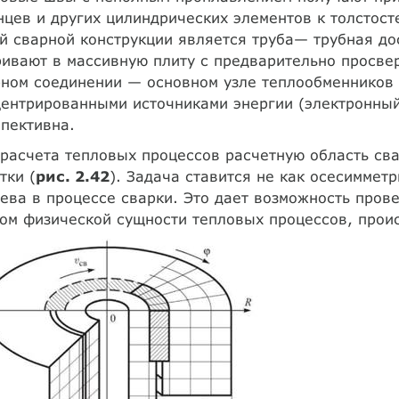
цев и других цилиндрических элементов к толстос
й сварной конструкции является труба— трубная до
ивают в массивную плиту с предварительно просве
ном соединении — основном узле теплообменников 
ентрированными источниками энергии (электронный
пективна.
расчета тепловых процессов расчетную область св
тки (
рис. 2.42
). Задача ставится не как осесиммет
ева в процессе сварки. Это дает возможность пров
ом физической сущности тепловых процессов, прои