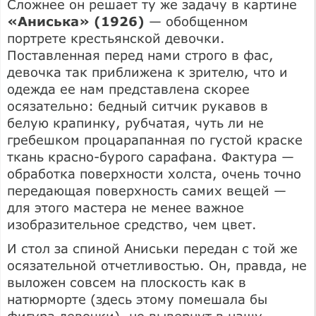
Сложнее он решает ту же задачу в картине
«Аниська» (1926)
— обобщенном
портрете крестьянской девочки.
Поставленная перед нами строго в фас,
девочка так приближена к зрителю, что и
одежда ее нам представлена скорее
осязательно: бедный ситчик рукавов в
белую крапинку, рубчатая, чуть ли не
гребешком процарапанная по густой краске
ткань красно-бурого сарафана. Фактура —
обработка поверхности холста, очень точно
передающая поверхность самих вещей —
для этого мастера не менее важное
изобразительное средство, чем цвет.
И стол за спиной Аниськи передан с той же
осязательной отчетливостью. Он, правда, не
выложен совсем на плоскость как в
натюрморте (здесь этому помешала бы
фигура девочки), но вывернут в нашу