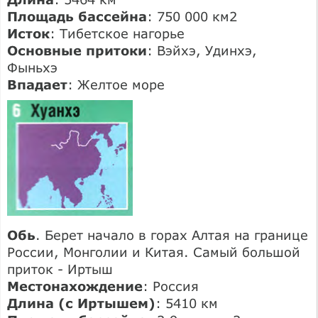
Площадь бассейна
: 750 000 км2
Исток
: Тибетское нагорье
Основные притоки
: Вэйхэ, Удинхэ,
Фыньхэ
Впадает
: Желтое море
Обь
. Берет начало в горах Алтая на границе
России, Монголии и Китая. Самый большой
приток - Иртыш
Местонахождение
: Россия
Длина (с Иртышем)
: 5410 км