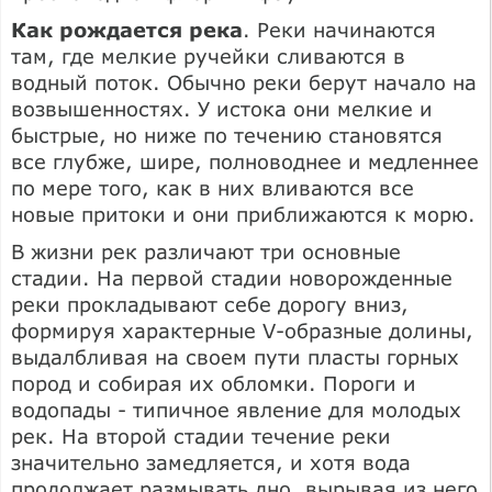
Как рождается река
. Реки начинаются
там, где мелкие ручейки сливаются в
водный поток. Обычно реки берут начало на
возвышенностях. У истока они мелкие и
быстрые, но ниже по течению становятся
все глубже, шире, полноводнее и медленнее
по мере того, как в них вливаются все
новые притоки и они приближаются к морю.
В жизни рек различают три основные
стадии. На первой стадии новорожденные
реки прокладывают себе дорогу вниз,
формируя характерные V-образные долины,
выдалбливая на своем пути пласты горных
пород и собирая их обломки. Пороги и
водопады - типичное явление для молодых
рек. На второй стадии течение реки
значительно замедляется, и хотя вода
продолжает размывать дно, вырывая из него