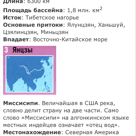
Длина
: 6300 км
2
Площадь бассейна
: 1,8 млн. км
Исток
: Тибетское нагорье
Основные притоки
: Ялунцзян, Ханьшуй,
Цзялинцзян, Миньцзян
Впадает
: Восточно-Китайское море
Миссисипи
. Величайшая в США река,
словно делит страну на две части. Само
слово »Миссисипи» на алгонкинском языке
местных индейцев означает «отец вод».
Местонахождение
: Северная Америка