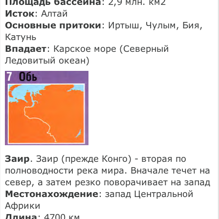
Площадь бассейна
: 2,9 млн. км2
Исток
: Алтай
Основные притоки
: Иртыш, Чулым, Бия,
Катунь
Впадает
: Карское море (Северный
Ледовитый океан)
Заир
. Заир (прежде Конго) - вторая по
полноводности река мира. Вначале течет на
север, а затем резко поворачивает на запад
Местонахождение
: запад Центральной
Африки
Длина
: 4700 км