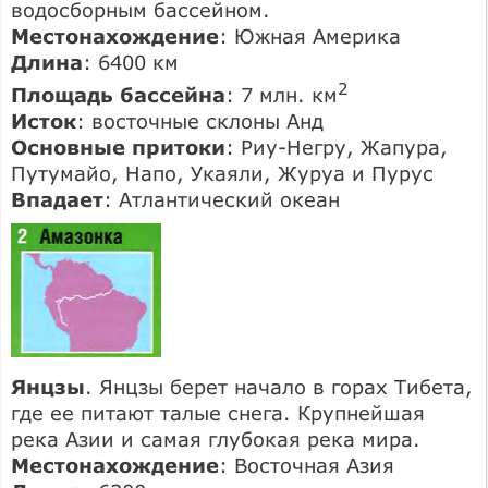
водосборным бассейном.
Местонахождение
: Южная Америка
Длина
: 6400 км
2
Площадь бассейна
: 7 млн. км
Исток
: восточные склоны Анд
Основные притоки
: Риу-Негру, Жапура,
Путумайо, Напо, Укаяли, Журуа и Пурус
Впадает
: Атлантический океан
Янцзы
. Янцзы берет начало в горах Тибета,
где ее питают талые снега. Крупнейшая
река Азии и самая глубокая река мира.
Местонахождение
: Восточная Азия