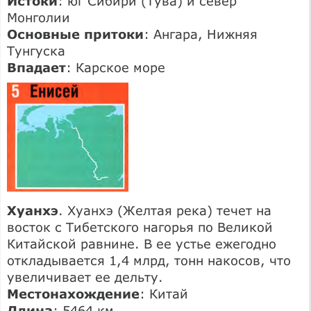
Истоки
: юг Сибири (Тува) и север
Монголии
Основные притоки
: Ангара, Нижняя
Тунгуска
Впадает
: Карское море
Хуанхэ
. Хуанхэ (Желтая река) течет на
восток с Тибетского нагорья по Великой
Китайской равнине. В ее устье ежегодно
откладывается 1,4 млрд, тонн накосов, что
увеличивает ее дельту.
Местонахождение
: Китай
Длина
: 5464 км