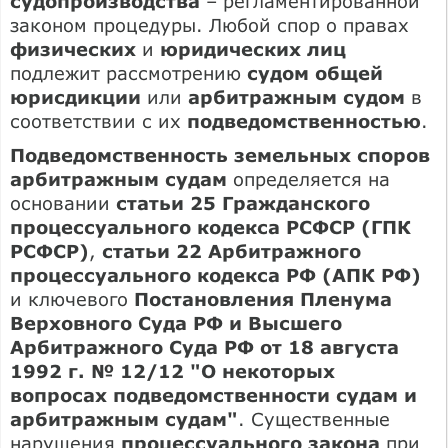
судопроизводства
– регламентированной
законом процедуры. Любой спор о правах
физических
и
юридических лиц
подлежит рассмотрению
судом общей
юрисдикции
или
арбитражным судом
в
соответствии с их
подведомственностью
.
Подведомственность земельных споров
арбитражным судам
определяется на
основании
статьи 25 Гражданского
процессуального кодекса РСФСР (ГПК
РСФСР)
,
статьи 22 Арбитражного
процессуального кодекса РФ (АПК РФ)
и ключевого
Постановления Пленума
Верховного Суда РФ и Высшего
Арбитражного Суда РФ от 18 августа
1992 г. № 12/12 "О некоторых
вопросах подведомственности судам и
арбитражным судам"
. Существенные
нарушения
процессуального закона
при