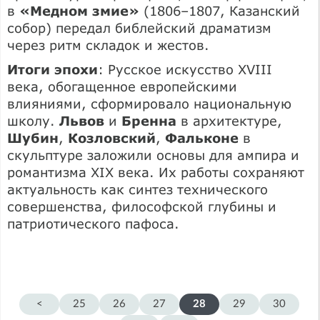
в
«Медном змие»
(1806–1807, Казанский
собор) передал библейский драматизм
через ритм складок и жестов.
Итоги эпохи
: Русское искусство XVIII
века, обогащенное европейскими
влияниями, сформировало национальную
школу.
Львов
и
Бренна
в архитектуре,
Шубин
,
Козловский
,
Фальконе
в
скульптуре заложили основы для ампира и
романтизма XIX века. Их работы сохраняют
актуальность как синтез технического
совершенства, философской глубины и
патриотического пафоса.
<
25
26
27
28
29
30