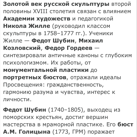
Золотой век русской скульптуры
второй
половины XVIII столетия связан с влиянием
Академии художеств
и педагогикой
Никола Жилле
(руководил классом
скульптуры в 1758–1777 гг.). Ученики
Жилле —
Федот Шубин
,
Михаил
Козловский
,
Федор Гордеев
—
синтезировали античные каноны с глубоким
психологизмом. Их работы, от
монументальной пластики
до
портретных бюстов
, отражали идеалы
Просвещения: гражданственность,
гармонию разума и чувства, интерес к
личности.
Федот Шубин
(1740–1805), выходец из
поморских крестьян, достиг вершин
мастерства в мраморной пластике. Его
бюст
А.М. Голицына
(1773, ГРМ) поражает