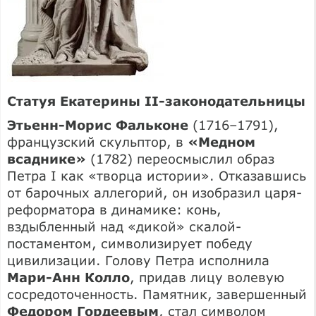
Статуя Екатерины II-законодательницы
Этьенн-Морис Фальконе
(1716–1791),
французский скульптор, в
«Медном
всаднике»
(1782) переосмыслил образ
Петра I как «творца истории». Отказавшись
от барочных аллегорий, он изобразил царя-
реформатора в динамике: конь,
вздыбленный над «дикой» скалой-
постаментом, символизирует победу
цивилизации. Голову Петра исполнила
Мари-Анн Колло
, придав лицу волевую
сосредоточенность. Памятник, завершенный
Федором Гордеевым
, стал символом