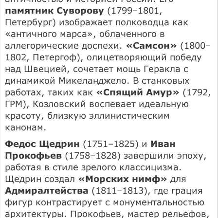
памятник Суворову
(1799–1801,
Петербург) изображает полководца как
«античного марса», облаченного в
аллегорические доспехи.
«Самсон»
(1800–
1802, Петергоф), олицетворяющий победу
над Швецией, сочетает мощь Геракла с
динамикой Микеланджело. В станковых
работах, таких как
«Спящий Амур»
(1792,
ГРМ), Козловский воспевает идеальную
красоту, близкую эллинистическим
канонам.
Федос Щедрин
(1751–1825) и
Иван
Прокофьев
(1758–1828) завершили эпоху,
работая в стиле зрелого классицизма.
Щедрин создал
«Морских нимф»
для
Адмиралтейства
(1811–1813), где грация
фигур контрастирует с монументальностью
архитектуры. Прокофьев, мастер рельефов,