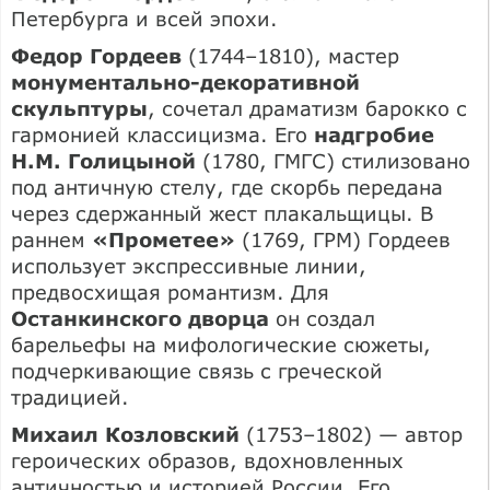
Петербурга и всей эпохи.
Федор Гордеев
(1744–1810), мастер
монументально-декоративной
скульптуры
, сочетал драматизм барокко с
гармонией классицизма. Его
надгробие
Н.М. Голицыной
(1780, ГМГС) стилизовано
под античную стелу, где скорбь передана
через сдержанный жест плакальщицы. В
раннем
«Прометее»
(1769, ГРМ) Гордеев
использует экспрессивные линии,
предвосхищая романтизм. Для
Останкинского дворца
он создал
барельефы на мифологические сюжеты,
подчеркивающие связь с греческой
традицией.
Михаил Козловский
(1753–1802) — автор
героических образов, вдохновленных
античностью и историей России. Его