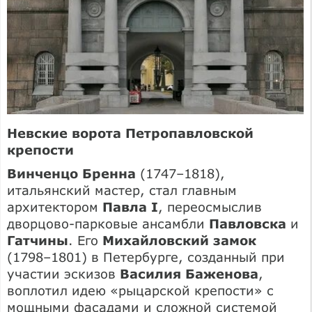
Невские ворота Петропавловской
крепости
Винченцо Бренна
(1747–1818),
итальянский мастер, стал главным
архитектором
Павла I
, переосмыслив
дворцово-парковые ансамбли
Павловска
и
Гатчины
. Его
Михайловский замок
(1798–1801) в Петербурге, созданный при
участии эскизов
Василия Баженова
,
воплотил идею «рыцарской крепости» с
мощными фасадами и сложной системой