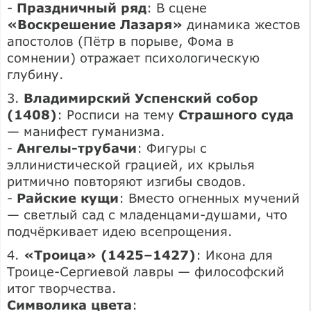
-
Праздничный ряд
: В сцене
«Воскрешение Лазаря»
динамика жестов
апостолов (Пётр в порыве, Фома в
сомнении) отражает психологическую
глубину.
3.
Владимирский Успенский собор
(1408)
: Росписи на тему
Страшного суда
— манифест гуманизма.
-
Ангелы-трубачи
: Фигуры с
эллинистической грацией, их крылья
ритмично повторяют изгибы сводов.
-
Райские кущи
: Вместо огненных мучений
— светлый сад с младенцами-душами, что
подчёркивает идею всепрощения.
4.
«Троица» (1425–1427)
: Икона для
Троице-Сергиевой лавры — философский
итог творчества.
Символика цвета
: