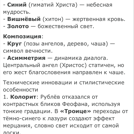
-
Синий
(гиматий Христа) — небесная
мудрость.
-
Вишнёвый
(хитон) — жертвенная кровь.
-
Золото
— божественный свет.
Композиция
:
-
Круг
(позы ангелов, дерево, чаша) —
символ вечности.
-
Асимметрия
— динамика диалога.
Центральный ангел (Христос) статичен, но
его жест благословения направлен к чаше.
Технические инновации и стилистические
особенности
1.
Колорит
: Рублёв отказался от
контрастных бликов Феофана, используя
тонкие градации. В
«Троице»
переходы от
тёмно-синего к лазури создают эффект
мерцания, словно свет исходит от самой
доски.