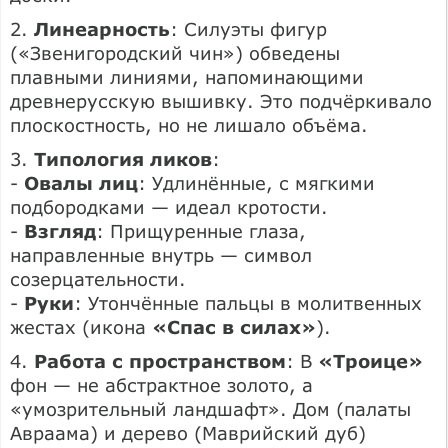
2.
Линеарность
: Силуэты фигур
(«Звенигородский чин») обведены
плавными линиями, напоминающими
древнерусскую вышивку. Это подчёркивало
плоскостность, но не лишало объёма.
3.
Типология ликов
:
-
Овалы лиц
: Удлинённые, с мягкими
подбородками — идеал кротости.
-
Взгляд
: Прищуренные глаза,
направленные внутрь — символ
созерцательности.
-
Руки
: Утончённые пальцы в молитвенных
жестах (икона
«Спас в силах»
).
4.
Работа с пространством
: В
«Троице»
фон — не абстрактное золото, а
«умозрительный ландшафт». Дом (палаты
Авраама) и дерево (Маврийский дуб)