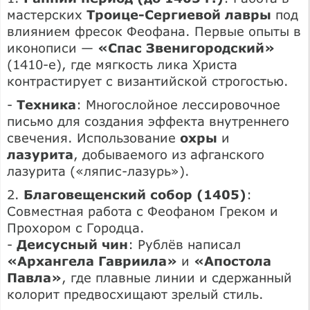
мастерских
Троице-Сергиевой лавры
под
влиянием фресок Феофана. Первые опыты в
иконописи —
«Спас Звенигородский»
(1410-е), где мягкость лика Христа
контрастирует с византийской строгостью.
-
Техника
: Многослойное лессировочное
письмо для создания эффекта внутреннего
свечения. Использование
охры
и
лазурита
, добываемого из афганского
лазурита («ляпис-лазурь»).
2.
Благовещенский собор (1405)
:
Совместная работа с Феофаном Греком и
Прохором с Городца.
-
Деисусный чин
: Рублёв написал
«Архангела Гавриила»
и
«Апостола
Павла»
, где плавные линии и сдержанный
колорит предвосхищают зрелый стиль.