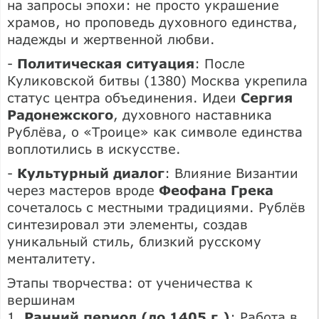
на запросы эпохи: не просто украшение
храмов, но проповедь духовного единства,
надежды и жертвенной любви.
-
Политическая ситуация
: После
Куликовской битвы (1380) Москва укрепила
статус центра объединения. Идеи
Сергия
Радонежского
, духовного наставника
Рублёва, о «Троице» как символе единства
воплотились в искусстве.
-
Культурный диалог
: Влияние Византии
через мастеров вроде
Феофана Грека
сочеталось с местными традициями. Рублёв
синтезировал эти элементы, создав
уникальный стиль, близкий русскому
менталитету.
Этапы творчества: от ученичества к
вершинам
1.
Ранний период (до 1405 г.)
: Работа в