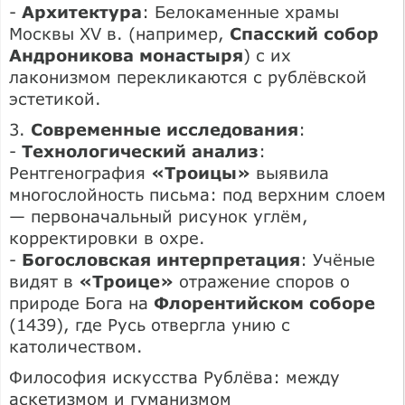
-
Архитектура
: Белокаменные храмы
Москвы XV в. (например,
Спасский собор
Андроникова монастыря
) с их
лаконизмом перекликаются с рублёвской
эстетикой.
3.
Современные исследования
:
-
Технологический анализ
:
Рентгенография
«Троицы»
выявила
многослойность письма: под верхним слоем
— первоначальный рисунок углём,
корректировки в охре.
-
Богословская интерпретация
: Учёные
видят в
«Троице»
отражение споров о
природе Бога на
Флорентийском соборе
(1439), где Русь отвергла унию с
католичеством.
Философия искусства Рублёва: между
аскетизмом и гуманизмом