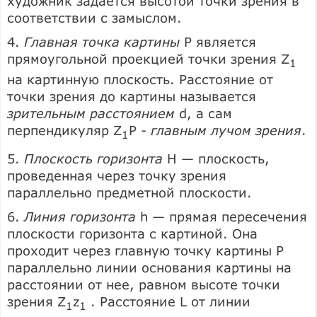
художник задается высотой точки зрения в
соответствии с замыслом.
4.
Главная точка картины
Р является
прямоугольной проекцией точки зрения Z
1
на картинную плоскость. Расстояние от
точки зрения до картины называется
зрительным расстоянием
d, а сам
перпендикуляр Z
P -
главным лучом зрения
.
1
5.
Плоскость горизонта
Н — плоскость,
проведенная через точку зрения
параллельно предметной плоскости.
6.
Линия горизонта
h — прямая пересечения
плоскости горизонта с картиной. Она
проходит через главную точку картины Р
параллельно линии основания картины на
расстоянии от нее, равном высоте точки
зрения Z
z
. Расстояние L от линии
1
1