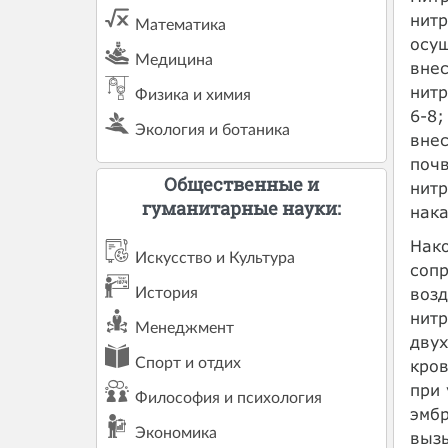
нитр
Математика
осущ
Медицина
внес
нитр
Физика и химия
6-8;
Экология и ботаника
внес
почв
Общественные и
нитр
гуманитарные науки:
нака
Нако
Искусство и Культура
сопр
возд
История
нитр
Менеджмент
двух
Спорт и отдих
кров
при
Философия и психология
эмбр
Экономика
вызы