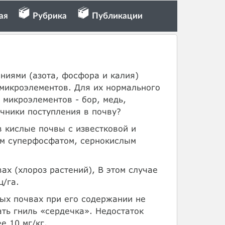
ая
Рубрика
Публикации
ниями (азота, фосфора и калия)
 микроэлементов. Для их нормального
 микроэлементов - бор, медь,
очники поступления в почву?
в кислые почвы с известковой и
ым суперфосфатом, сернокислым
ах (хлороз растений), В этом случае
ц/га.
ых почвах при его содержании не
ать гниль «сердечка». Недостаток
е 10 мг/кг.