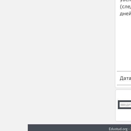
(сле
дней
Дат
Edustud.org 