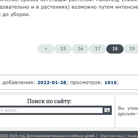
довательно и в растениях) возможно путем интенс
 до уборки.
<
15
16
17
18
19
а добавления:
; просмотров:
;
2022-01-28
1016
Поиск по сайту:
Вы узна
друзьям ч
- 2022-2026 год. Для ознакомительных и учебных целей. |
|
Обратная связь
Конфи