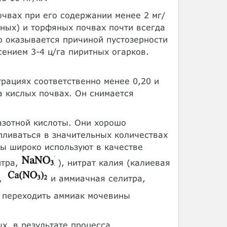
чвах при его содержании менее 2 мг/
аных) и торфяных почвах почти всегда
о оказывается причиной пустозерности
сением 3-4 ц/га пиритных огарков.
трациях соответственно менее 0,20 и
а кислых почвах. Он снимается
азотной кислоты. Они хорошо
пливаться в значительных количествах
ты широко используют в качестве
итра,
), нитрат калия (калиевая
а,
и аммиачная селитра,
 переходить аммиак мочевины
х, в результате процесса