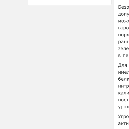
Безо
допу
може
взро
норм
ранн
зеле
в пе
Для 
имел
белк
нитр
кали
пост
уро
Угро
акти