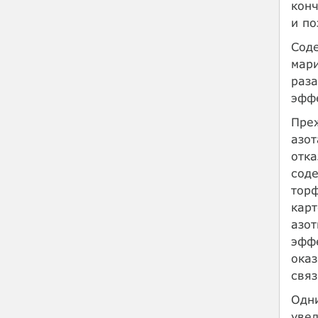
конч
и по
Соде
мари
раза
эфф
Преж
азот
отка
соде
торф
карт
азот
эффе
оказ
связ
Одни
увел