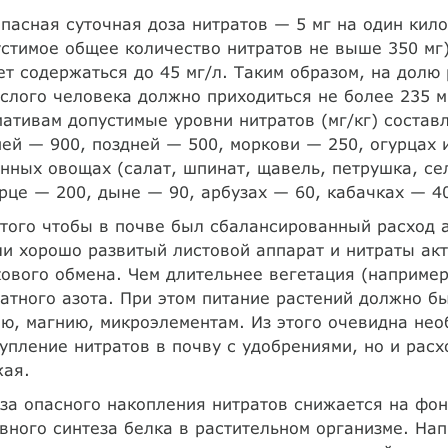
пасная суточная доза нитратов — 5 мг на один кило
стимое общее количество нитратов не выше 350 мг)
т содержаться до 45 мг/л. Таким образом, на долю
слого человека должно приходиться не более 235 
ативам допустимые уровни нитратов (мг/кг) состав
ей — 900, поздней — 500, моркови — 250, огурцах 
нных овощах (салат, шпинат, щавель, петрушка, се
рце — 200, дыне — 90, арбузах — 60, кабачках — 4
того чтобы в почве был сбалансированный расход а
и хорошо развитый листовой аппарат и нитраты ак
ового обмена. Чем длительнее вегетация (например
атного азота. При этом питание растений должно б
ю, магнию, микроэлементам. Из этого очевидна нео
упление нитратов в почву с удобрениями, но и рас
жая.
за опасного накопления нитратов снижается на фон
вного синтеза белка в растительном организме. На