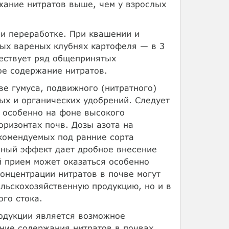
жание нитратов выше, чем у взрослых
ри переработке. При квашении и
ных вареных клубнях картофеля — в 3
ществует ряд общепринятых
е содержание нитратов.
е гумуса, подвижного (нитратного)
ых и органических удобрений. Следует
, особенно на фоне высокого
ризонтах почв. Дозы азота на
комендуемых под ранние сорта
нный эффект дает дробное внесение
й прием может оказаться особенно
онцентрации нитратов в почве могут
ельскохозяйственную продукцию, но и в
го стока.
одукции является возможное
ение содержания нитратов в почвах