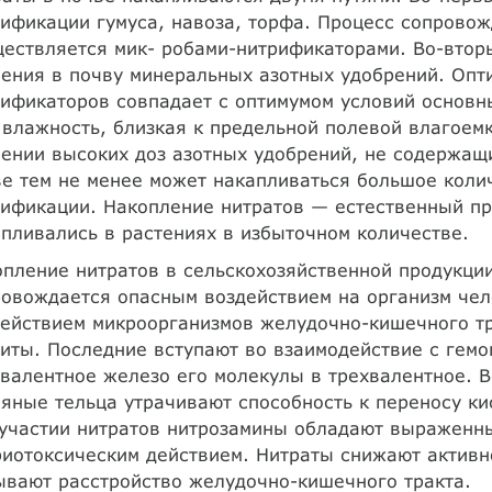
ификации гумуса, навоза, торфа. Процесс сопрово
ествляется мик- робами-нитрификаторами. Во-вторы
ения в почву минеральных азотных удобрений. Опт
ификаторов совпадает с оптимумом условий основн
 влажность, близкая к предельной полевой влагоемк
ении высоких доз азотных удобрений, не содержащи
е тем не менее может накапливаться большое колич
ификации. Накопление нитратов — естественный пр
пливались в растениях в избыточном количестве.
пление нитратов в сельскохозяйственной продукци
овождается опасным воздействием на организм чел
ействием микроорганизмов желудочно-кишечного тр
иты. Последние вступают во взаимодействие с гемо
валентное железо его молекулы в трехвалентное. В
яные тельца утрачивают способность к переносу ки
 участии нитратов нитрозамины обладают выраженн
иотоксическим действием. Нитраты снижают актив
вают расстройство желудочно-кишечного тракта.