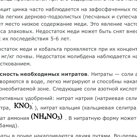
цит цинка часто наблюдается на зафосфаченных по
На легких дерново-подзолистых (песчаных и супесч
т место низкое содержание меди. Это явление част
са злаковых. Недостаток меди может быть снят вне
 их последействия 5-6 лет.
статок меди и кобальта проявляется при их концен
 мг/кг почвы. Недостаток молибдена наблюдается н
сткованием.
сность необходимых нитратов
. Нитраты — соли 
воряются в воде, легко мигрируют и способны нака
рнеобитаемой зоне. Следующие соли азотной кисло
ктивных удобрений: нитрат натрия (натриевая сел
итра,
), нитрат кальция (кальциевая селитр
рат аммония
. В нитратную форму может
бамид).
аты в почве накапливаются двумя путями. Во-первы