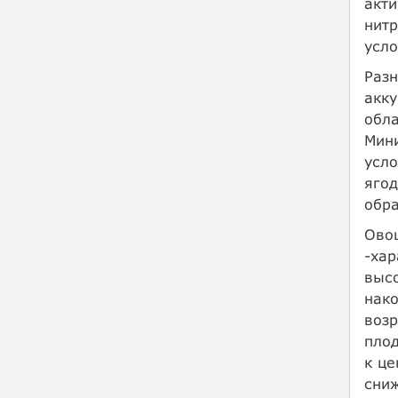
акти
нитр
усло
Разн
акку
обла
Мин
усло
ягод
обра
Овощ
-хар
высо
нако
возр
плод
к це
сниж