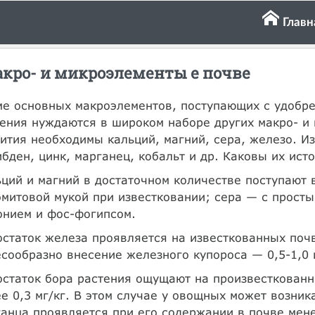
Главн
кро- и микроэлементы е почве
е основных макроэлементов, поступающих с удобре
ения нуждаются в широком наборе других макро- и
ития необходимы кальций, магний, сера, железо. Из
бден, цинк, марганец, кобальт и др. Каковы их ист
ций и магний в достаточном количестве поступают 
митовой мукой при известковании; сера — с прост
онием и фос-фогипсом.
статок железа проявляется на известкованных почв
сообразно внесение железного купороса — 0,5-1,0 
статок бора растения ощущают на произвесткованн
е 0,3 мг/кг. В этом случае у овощных может возник
анца проявляется при его содержании в почве мене