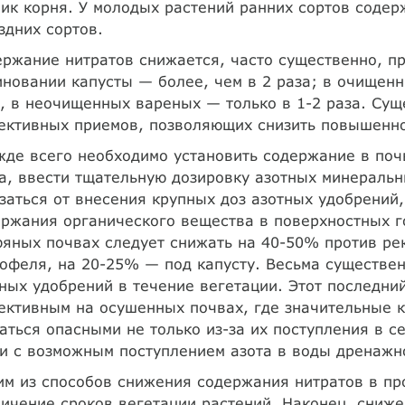
ик корня. У молодых растений ранних сортов содер
здних сортов.
ржание нитратов снижается, часто существенно, п
новании капусты — более, чем в 2 раза; в очищен
, в неочищенных вареных — только в 1-2 раза. Су
ективных приемов, позволяющих снизить повышенно
де всего необходимо установить содержание в почв
а, ввести тщательную дозировку азотных минеральн
заться от внесения крупных доз азотных удобрений
ржания органического вещества в поверхностных го
яных почвах следует снижать на 40-50% против ре
офеля, на 20-25% — под капусту. Весьма существе
ных удобрений в течение вегетации. Этот последни
ктивным на осушенных почвах, где значительные к
аться опасными не только из-за их поступления в с
и с возможным поступлением азота в воды дренажно
м из способов снижения содержания нитратов в пр
ичение сроков вегетации растений. Наконец, сниж