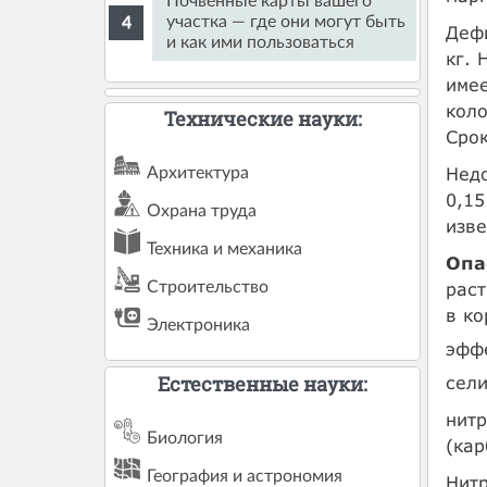
Почвенные карты вашего
участка — где они могут быть
Дефи
и как ими пользоваться
кг. 
имее
коло
Технические науки:
Срок
Недо
Архитектура
0,15
Охрана труда
изве
Техника и механика
Опа
раст
Строительство
в ко
Электроника
эффе
Естественные науки:
сел
нит
Биология
(кар
География и астрономия
Нитр