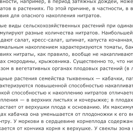
вности, например, в период затяжных дождей, може
атов в растениях. По этой причине, в частности, в
вия для опасного накопления нитратов.
ые виды сельскохозяйственных растений при одина
мулируют разные количества нитратов. Наибольшей
дают салат, кресс-салат, шпинат, капуста кочанная,
имальным накоплением характеризуются томаты, ба
виях нитраты, как правило, вообще не накапливают
ах смородины, крыжовника. Существенно то, что н
зом в вегетативных органах плодовых растений (в л
ные растения семейства тыквенных — кабачки, пат
актеризуются повышенной способностью накапливат
кой способностью к накоплению нитратов отличаетс
пления — в верхних листьях и кочерыжке; в плода
астает от верхушки плода к основанию. Их максиму
ах кабачка она уменьшается от плодоножки к его в
нтру. У моркови в сердцевине корнеплода содержан
ается от кончика корня к верхушке. У свеклы зон