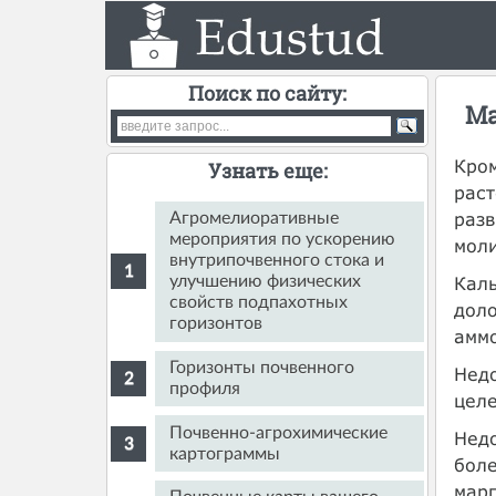
Поиск по сайту:
Ма
Кром
Узнать еще:
раст
разв
Агромелиоративные
мероприятия по ускорению
моли
внутрипочвенного стока и
Каль
улучшению физических
свойств подпахотных
доло
горизонтов
амм
Горизонты почвенного
Недо
профиля
целе
Почвенно-агрохимические
Недо
картограммы
боле
марг