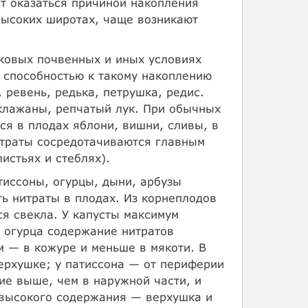
т оказаться причиной накопления
 высоких широтах, чаще возникают
ковых почвенных и иных условиях
 способностью к такому накоплению
 ревень, редька, петрушка, редис.
клажаны, репчатый лук. При обычных
ся в плодах яблони, вишни, сливы, в
итраты сосредотачиваются главным
истьях и стеблях).
иссоны, огурцы, дыни, арбузы
ь нитраты в плодах. Из корнеплодов
я свекла. У капусты максимум
х огурца содержание нитратов
м — в кожуре и меньше в мякоти. В
ерхушке; у патиссона — от периферии
ие выше, чем в наружной части, и
а высокого содержания — верхушка и