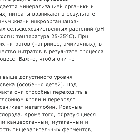
ждается минерализацией органики и
х, нитраты возникают в результате
имум жизни микроорганизмов-
ых сельскохозяйственных растений (pH
ости; температура 25-35°С). При
х нитратов (например, аммиачных), в
ество нитратов в результате процесса
оцесс. Важно, чтобы они не
и выше допустимого уровня
овека (особенно детей). Под
акта они способны переходить в
глобином крови и переводят
озникает метаглобин. Красные
слорода. Кроме того, образующиеся
ым канцерогенным, мутагенным и
ность пищеварительных ферментов,