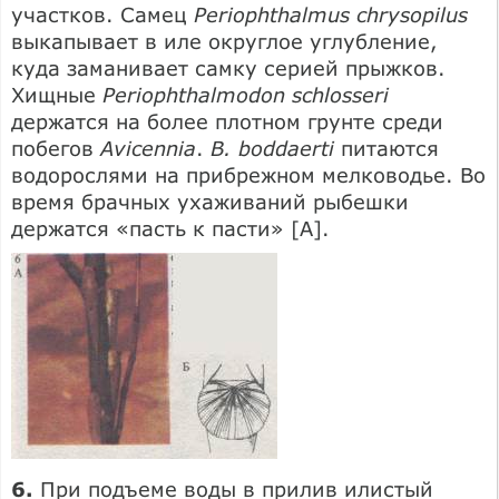
участков. Самец
Periophthalmus chrysopilus
выкапывает в иле округлое углубление,
куда заманивает самку серией прыжков.
Хищные
Periophthalmodon schlosseri
держатся на более плотном грунте среди
побегов
Avicennia
.
В. boddaerti
питаются
водорослями на прибрежном мелководье. Во
время брачных ухаживаний рыбешки
держатся «пасть к пасти» [А].
6.
При подъеме воды в прилив илистый