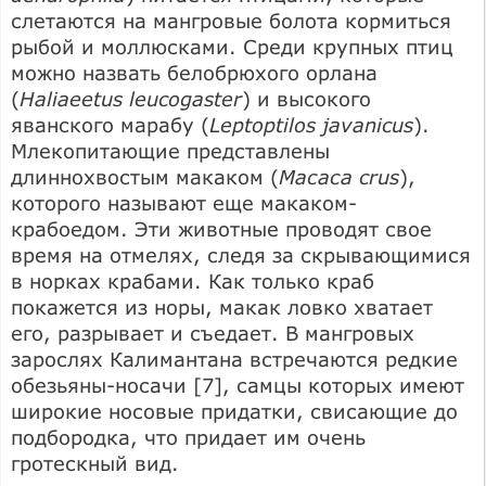
слетаются на мангровые болота кормиться
рыбой и моллюсками. Среди крупных птиц
можно назвать белобрюхого орлана
(
Haliaeetus leucogaster
) и высокого
яванского марабу (
Leptoptilos javanicus
).
Млекопитающие представлены
длиннохвостым макаком (
Масаса crus
),
которого называют еще макаком-
крабоедом. Эти животные проводят свое
время на отмелях, следя за скрывающимися
в норках крабами. Как только краб
покажется из норы, макак ловко хватает
его, разрывает и съедает. В мангровых
зарослях Калимантана встречаются редкие
обезьяны-носачи [7], самцы которых имеют
широкие носовые придатки, свисающие до
подбородка, что придает им очень
гротескный вид.