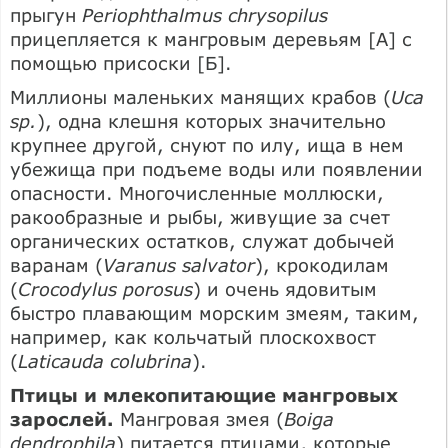
прыгун
Periophthalmus chrysopilus
прицепляется к мангровым деревьям [А] с
помощью присоски [Б].
Миллионы маленьких манящих крабов (
Uca
sp.
), одна клешня которых значительно
крупнее другой, снуют по илу, ища в нем
убежища при подъеме воды или появлении
опасности. Многочисленные моллюски,
ракообразные и рыбы, живущие за счет
органических остатков, служат добычей
варанам (
Varanus salvator
), крокодилам
(
Crocodylus porosus
) и очень ядовитым
быстро плавающим морским змеям, таким,
например, как кольчатый плоскохвост
(
Laticauda colubrina
).
Птицы и млекопитающие мангровых
зарослей.
Мангровая змея (
Boiga
dendrophila
) питается птицами, которые