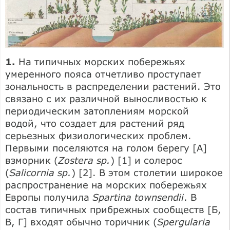
1.
На типичных морских побережьях
умеренного пояса отчетливо проступает
зональность в распределении растений. Это
связано с их различной выносливостью к
периодическим затоплениям морской
водой, что создает для растений ряд
серьезных физиологических проблем.
Первыми поселяются на голом берегу [А]
взморник (
Zosterа sp.
) [1] и солерос
(
Salicornia sp.
) [2]. В этом столетии широкое
распространение на морских побережьях
Европы получила
Spartina townsendii
. В
состав типичных прибрежных сообществ [Б,
В, Г] входят обычно торичник (
Spergularia