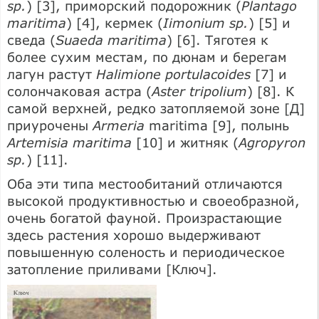
sp.
) [3], приморский подорожник (
Plantago
maritima
) [4], кермек (
Iimonium sp.
) [5] и
сведа (
Suaeda maritima
) [6]. Тяготея к
более сухим местам, по дюнам и берегам
лагун растут
Halimione portulacoides
[7] и
солончаковая астра (
Aster tripolium
) [8]. К
самой верхней, редко затопляемой зоне [Д]
приурочены
Armeria
maritima [9], полынь
Artemisia maritima
[10] и житняк (
Agropyron
sp.
) [11].
Оба эти типа местообитаний отличаются
высокой продуктивностью и своеобразной,
очень богатой фауной. Произрастающие
здесь растения хорошо выдерживают
повышенную соленость и периодическое
затопление приливами [Ключ].