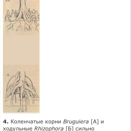
4.
Коленчатые корни
Bruguiera
[А] и
ходульные
Rhizophora
[Б] сильно