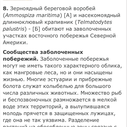
8.
Зерноядный береговой воробей
(
Ammospiza maritima
) [A] и насекомоядный
длинноклювый крапивник (
Telmatodytes
palustris
) - [Б] обитают на заволоченных
участках восточного побережья Северной
Америки.
Сообщества заболоченных
побережий.
Заболоченные побережья
могут не иметь такого характерного облика,
как мангровые леса, но и они насыщены
жизнью. Многие эстуарии и прибрежные
болота служат колыбелью для большого
числа различных животных. Множество рыб
и беспозвоночных размножается в мелкой
воде этих территорий, а вылупившаяся
молодь прячется в защищенных лужицах,
где она не так уязвима. Разделение
растений на обособленные зоны связано с