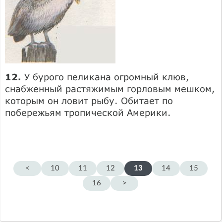
12.
У бурого пеликана огромный клюв,
снабженный растяжимым горловым мешком,
которым он ловит рыбу. Обитает по
побережьям тропической Америки.
<
10
11
12
13
14
15
16
>