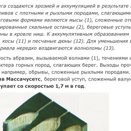
га создаются эрозией и аккумуляцией в результате
тливов с плотными и рыхлыми породами, слагающим
еговыми формами являются мысы (1), сложенные от
ированные скальные останцы (2), береговые уступы,
ны в кровле ниш. К аккумулятивным образованиям 
, косы (11) и песчаные дюны (12). Для уменьшения
риала нередко воздвигаются волноломы (13).
ость абразии, вызываемой волнами (1), течениями 
ктера горных пород, слагающих берег. Выходы проч
, например, обрывы, сложенные рыхлыми породами.
ив Массачусетс
, береговой уступ, сложенный валу
тупает со скоростью 1,7 м в год
.