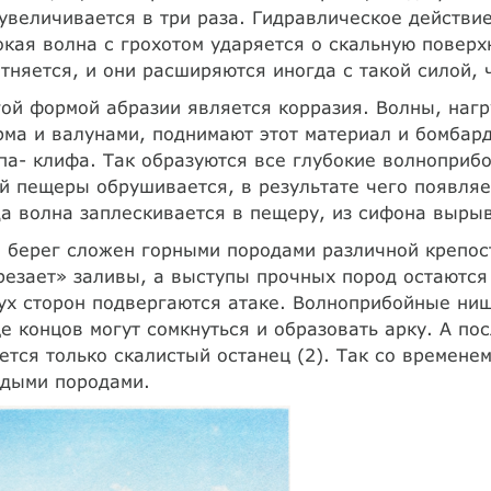
увеличивается в три раза. Гидравлическое действи
кая волна с грохотом ударяется о скальную поверх
тняется, и они расширяются иногда с такой силой, 
ой формой абразии является корразия. Волны, нагр
ма и валунами, поднимают этот материал и бомбар
па- клифа. Так образуются все глубокие волнопри
й пещеры обрушивается, в результате чего появляе
а волна заплескивается в пещеру, из сифона выры
 берег сложен горными породами различной крепост
езает» заливы, а выступы прочных пород остаются
ух сторон подвергаются атаке. Волноприбойные ниш
е концов могут сомкнуться и образовать арку. А пос
ется только скалистый останец (2). Так со времен
рдыми породами.