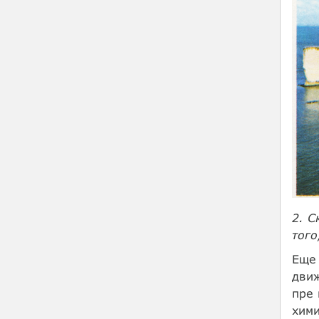
2. С
того
Еще 
движ
пре 
хими