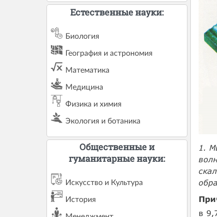
Естественные науки:
Биология
География и астрономия
Математика
Медицина
Физика и химия
Экология и ботаника
Общественные и
1. М
гуманитарные науки:
волн
скал
обра
Искусство и Культура
При
История
в 9,
Менеджмент