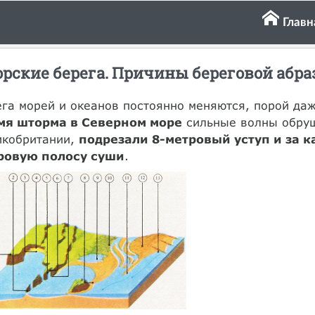
Главн
рские берега. Причины береговой абра
га морей и океанов постоянно меняются, порой да
мя шторма в Северном море
сильные волны обруш
икобритании,
подрезали 8-метровый уступ и за к
ровую полосу суши
.