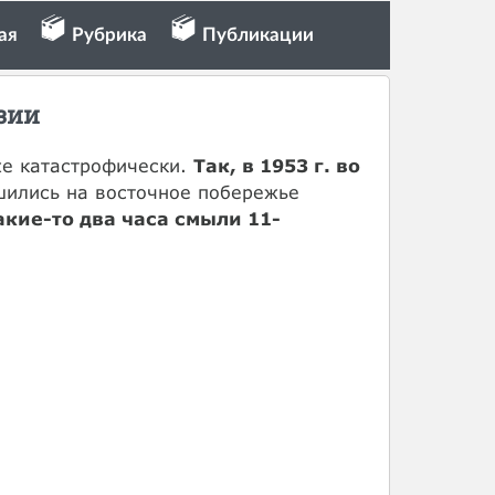
ая
Рубрика
Публикации
зии
же катастрофически.
Так, в 1953 г. во
ились на восточное побережье
акие-то два часа смыли 11-