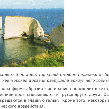
калистый останец, торчащий столбом недалеко от бер
, как морская абразия разрушила вокруг него горн
одна форма абразии - истирание происходит в тех с
ением воды смешиваются и трутся друг о друга. О
вращаются в гладкую гальку. Кроме того, некоторы
ческого воздействия.