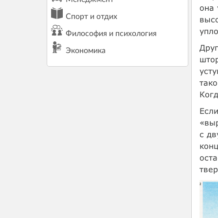
она 
Спорт и отдих
высо
упло
Философия и психология
Друг
Экономика
штор
усту
тако
Когд
Если
«выр
с дв
конц
оста
тве