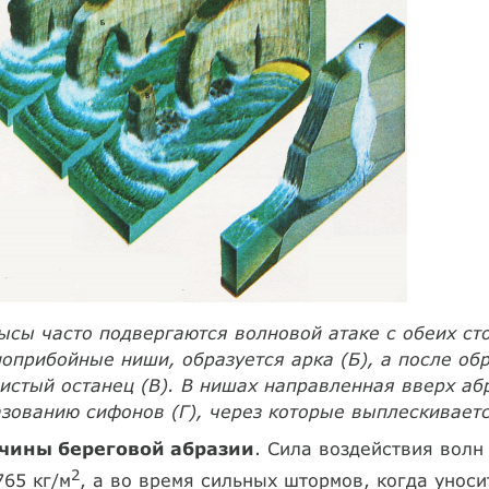
ысы часто подвергаются волновой атаке с обеих сто
оприбойные ниши, образуется арка (Б), а после об
истый останец (В). В нишах направленная вверх аб
зованию сифонов (Г), через которые выплескивает
чины береговой абразии
. Сила воздействия волн
2
765 кг/м
, а во время сильных штормов, когда уноси