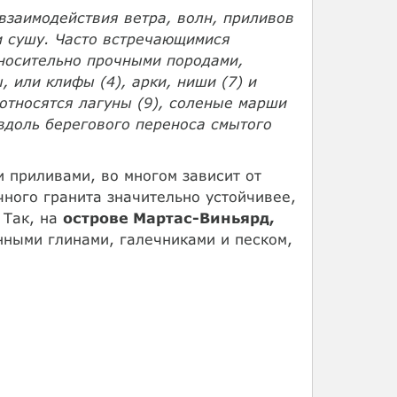
 взаимодействия ветра, волн, приливов
и сушу. Часто встречающимися
носительно прочными породами,
 или клифы (4), арки, ниши (7) и
относятся лагуны (9), соленые марши
 вдоль берегового переноса смытого
и приливами, во многом зависит от
ного гранита значительно устойчивее,
 Так, на
острове Мартас-Виньярд,
нными глинами, галечниками и песком,