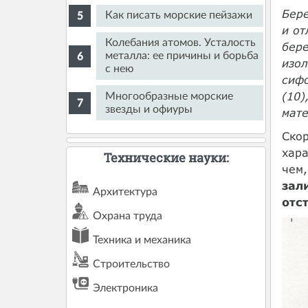
Бере
Как писать морские пейзажи
и о
Колебания атомов. Усталость
бер
металла: ее причины и борьба
изол
с нею
сифо
(10)
Многообразные морские
звезды и офиуры
мате
Скор
хара
Технические науки:
чем
зал
Архитектура
отс
Охрана труда
Техника и механика
Строительство
Электроника