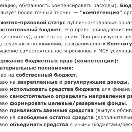
енцию, обязанность компенсировать расходы).
Бюдж
ользует более точный термин —
"компетенция"
орг
жетно-правовой статус
публично-правовых образ
остоятельный бюджет
. Это право принадлежит
им
ципалитету), а не его органам. Оно реализуется ч
цессуальных полномочий, разграниченных
Констит
шение самостоятельности регионов и МСУ усиливае
ержание бюджетных прав (компетенции):
Материальные полномочия:
аво на
собственный бюджет
.
раво на
закрепленные и регулирующие доходы
.
раво
использовать средства бюджета
для финанси
раво
самостоятельно определять направления р
раво
формировать целевые/резервные фонды
.
раво
привлекать заемные средства
(выпуск облиг
раво на
свободные остатки средств
(дополнительн
раво
объединять средства
с иными бюджетами/рес