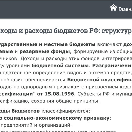
Главн
ходы и расходы бюджетов РФ: структур
ударственные и местные бюджеты
включают
до
евые
и
резервные фонды
, формируемые из общих
чников. Доходы и расходы этих фондов интегриров
ду уровнями
бюджетной системы
.
Разграничени
нодательное определение видов и объемов средств
нообразие обеспечивается
Бюджетной классифик
одов по однородным признакам с присвоением кодо
ссификации" от 15.08.1996
. Субъекты РФ и муниц
ссификацию, сохраняя общие принципы.
оды бюджетов
классифицируются:
о социально-экономическому признаку
:
 предприятий и организаций.
 государственного/муниципального имущества.