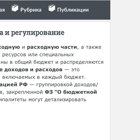
ая
Рубрика
Публикации
а и регулирование
ходную
и
расходную части
, а также
 ресурсов или специальных
аны в общий бюджет и распределяются
е доходов и расходов
— это
, включаемых в каждый бюджет.
ацией РФ
— группировкой доходов/
в, закрепленной
ФЗ "О бюджетной
ипалитеты могут детализировать