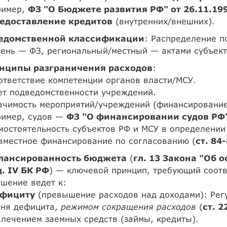
ример,
ФЗ "О Бюджете развития РФ" от 26.11.19
едоставление кредитов
(внутренних/внешних).
едомственной классификации
: Распределение 
ень — ФЗ, региональный/местный — актами субъект
нципы разграничения расходов
:
ответствие компетенции органов власти/МСУ.
ет подведомственности учреждений.
начимость мероприятий/учреждений (финансировани
ример, судов —
ФЗ "О финансировании судов РФ"
мостоятельность субъектов РФ и МСУ в определении
вместное финансирование по согласованию (
ст. 84
лансированность бюджета
(
гл. 13 Закона "Об 
д. IV БК РФ
) — ключевой принцип, требующий соотв
шение ведет к:
фициту
(превышение расходов над доходами): Рег
вня дефицита,
режимом сокращения расходов
(
ст. 2
лечением заемных средств (займы, кредиты).