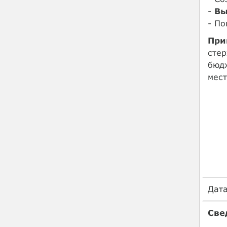
-
Вы
- П
При
сте
бюд
мест
Дат
Све