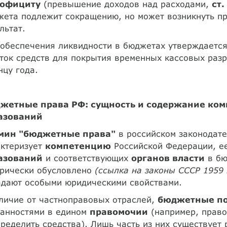
официту
(превышение доходов над расходами,
ст.
ета подлежит сокращению, но может возникнуть пр
льтат.
 обеспечения ликвидности в бюджетах утверждаетс
ток средств для покрытия временных кассовых раз
нцу года.
жетные права РФ: сущность и содержание ко
азований
мин "бюджетные права"
в российском законодате
актеризует
компетенцию
Российской Федерации, е
азований
и соответствующих
органов власти
в бю
орически обусловлено
(ссылка на законы СССР 1959 
адают особыми юридическими свойствами.
личие от частноправовых отраслей,
бюджетные п
занностями в едином
правомочии
(например, право
ределить средства). Лишь часть из них существует 