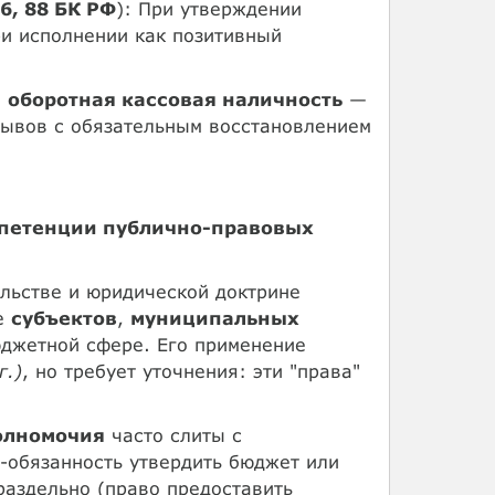
 6, 88 БК РФ
): При утверждении
и исполнении как позитивный
я
оборотная кассовая наличность
—
рывов с обязательным восстановлением
мпетенции публично-правовых
льстве и юридической доктрине
е
субъектов
,
муниципальных
джетной сфере. Его применение
г.)
, но требует уточнения: эти "права"
олномочия
часто слиты с
-обязанность утвердить бюджет или
раздельно (право предоставить