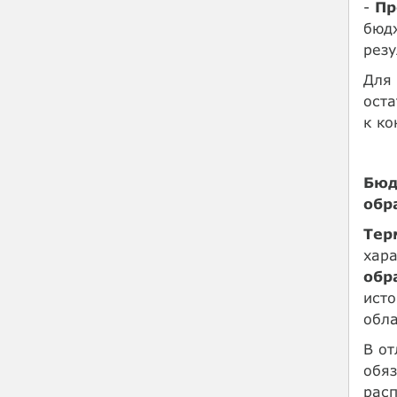
-
Пр
бюдж
резу
Для
оста
к ко
Бюд
обр
Тер
хар
обр
ист
обл
В от
обя
расп