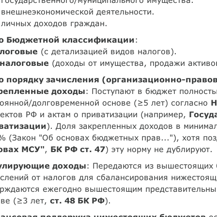
 внешнеэкономической деятельности.
 личных доходов граждан.
о Бюджетной классификации
:
логовые
(с детализацией видов налогов).
налоговые
(доходы от имущества, продажи активо
о порядку зачисления (организационно-право
репленные доходы
: Поступают в бюджет полность
оянной/долговременной основе (≥5 лет) согласно
Н
ектов РФ и актам о приватизации (например,
Госуд
ватизации
). Доля закрепленных доходов в минима
 (Закон "Об основах бюджетных прав..."), хотя по
овах МСУ"
,
БК РФ ст. 47
) эту норму не дублируют.
улирующие доходы
: Передаются из вышестоящих 
ислений от налогов для сбалансирования нижестоя
ерждаются ежегодно вышестоящим представительны
ве (≥3 лет,
ст. 48 БК РФ
).
ансовая поддержка нижестоящих бюджетов
ос