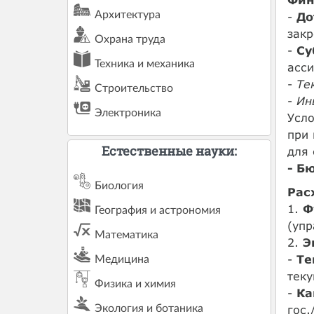
Архитектура
-
До
зак
Охрана труда
-
Су
Техника и механика
асси
-
Те
Строительство
-
Ин
Электроника
Усло
при
Естественные науки:
для 
- Б
Биология
Рас
1.
Ф
География и астрономия
(упр
Математика
2.
Э
-
Те
Медицина
тек
Физика и химия
-
Ка
Экология и ботаника
гос.