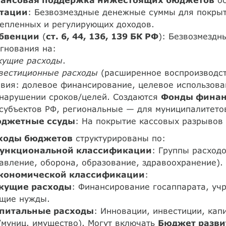
тации
: Безвозмездные денежные суммы для покрыт
репленных и регулирующих доходов.
бвенции
(
ст. 6, 44, 136, 139 БК РФ
): Безвозмездн
гнования на:
кущие расходы
.
вестиционные расходы
(расширенное воспроизводст
вия: долевое финансирование, целевое использован
 нарушении сроков/целей. Создаются
Фонды финан
субъектов РФ, региональные — для муниципалитето
юджетные ссуды
: На покрытие кассовых разрывов
ходы бюджетов
структурированы по:
ункциональной классификации
: Группы расход
авление, оборона, образование, здравоохранение).
кономической классификации
:
кущие расходы
: Финансирование госаппарата, уч
ущие нужды.
питальные расходы
: Инновации, инвестиции, кап
/муниц. имущество). Могут включать
Бюджет разви