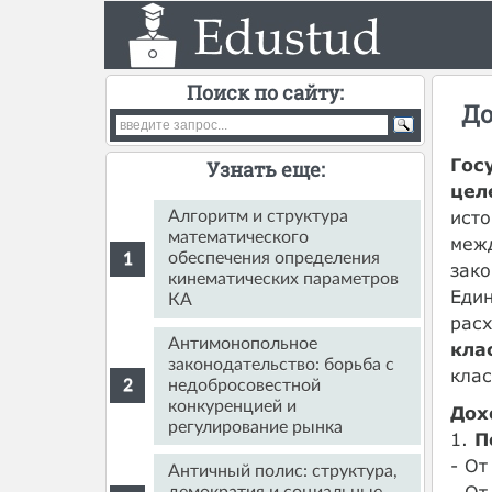
Поиск по сайту:
До
Гос
Узнать еще:
цел
исто
Алгоритм и структура
математического
меж
обеспечения определения
зако
кинематических параметров
Еди
КА
расх
Антимонопольное
кла
законодательство: борьба с
кла
недобросовестной
конкуренцией и
Дох
регулирование рынка
1.
П
- От
Античный полис: структура,
- От
демократия и социальные