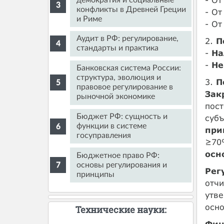
конфликты в Древней Греции
- От
и Риме
- От
Аудит в РФ: регулирование,
2.
П
стандарты и практика
-
На
-
Не
Банковская система России:
структура, эволюция и
3.
П
правовое регулирование в
Зак
рыночной экономике
пост
Бюджет РФ: сущность и
субъ
функции в системе
при
госуправления
≥70%
осн
Бюджетное право РФ:
основы регулирования и
Рег
принципы
отч
утв
осно
Технические науки:
Фин