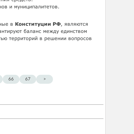
ов и муниципалитетов.
нные в
Конституции РФ
, являются
антируют баланс между единством
тью территорий в решении вопросов
66
67
>