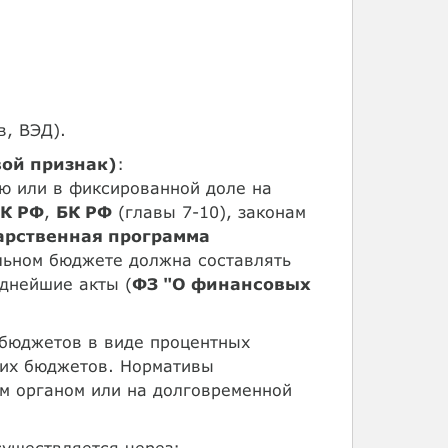
в, ВЭД).
вой признак)
:
ю или в фиксированной доле на
К РФ
,
БК РФ
(главы 7-10), законам
арственная программа
льном бюджете должна составлять
зднейшие акты (
ФЗ "О финансовых
бюджетов в виде процентных
щих бюджетов. Нормативы
м органом или на долговременной
уществляется через: