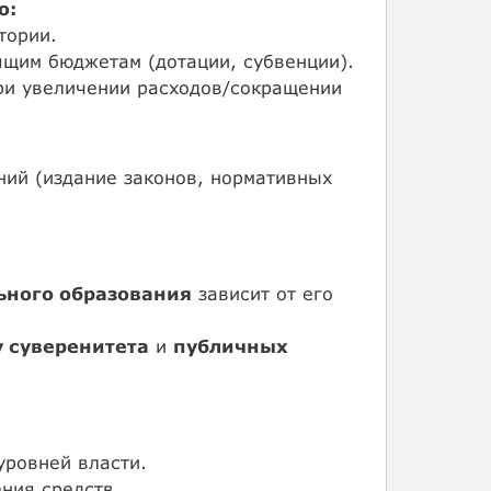
ю:
тории.
щим бюджетам (дотации, субвенции).
и увеличении расходов/сокращении
ий (издание законов, нормативных
ьного образования
зависит от его
 суверенитета
и
публичных
уровней власти.
ния средств.