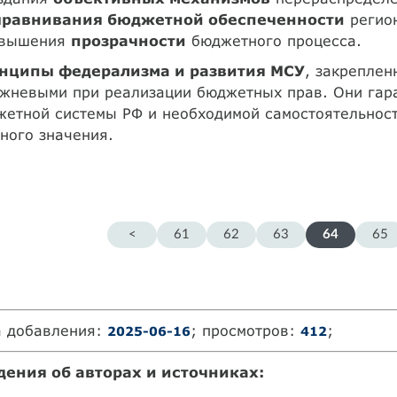
равнивания бюджетной обеспеченности
регион
овышения
прозрачности
бюджетного процесса.
нципы федерализма и развития МСУ
, закрепле
ржневыми при реализации бюджетных прав. Они гар
жетной системы РФ и необходимой самостоятельнос
ного значения.
<
61
62
63
64
65
а добавления:
; просмотров:
;
2025-06-16
412
дения об авторах и источниках: