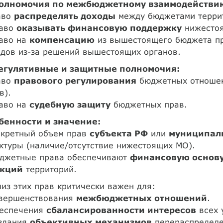
олномочия по межбюджетному взаимодействи
аво
распределять доходы
между бюджетами терри
раво
оказывать финансовую поддержку
нижестоя
раво на
компенсацию
из вышестоящего бюджета пр
дов из-за решений вышестоящих органов.
егулятивные и защитные полномочия:
аво
правового регулирования
бюджетных отношен
в).
раво на
судебную защиту
бюджетных прав.
бенности и значение:
кретный объем прав
субъекта РФ
или
муниципал
ктуры (наличие/отсутствие нижестоящих МО).
юджетные права обеспечивают
финансовую основу
кций
территорий.
из этих прав критически важен для:
овершенствования
межбюджетных отношений
.
беспечения
сбалансированности интересов
всех 
оздания
объективных механизмов
перераспределе