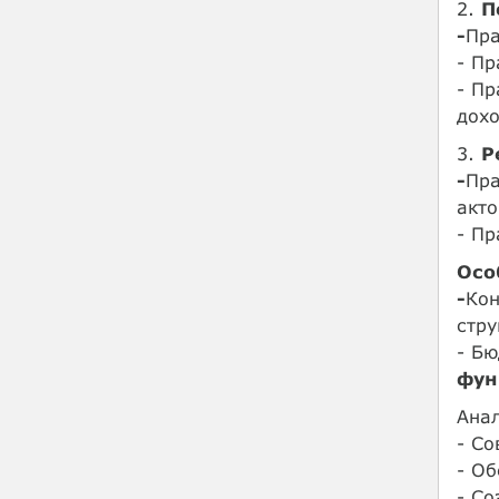
2.
П
-
Пр
- П
- П
дохо
3.
Р
-
Пр
акто
- П
Осо
-
Кон
стру
- Б
фун
Анал
- С
- О
- С