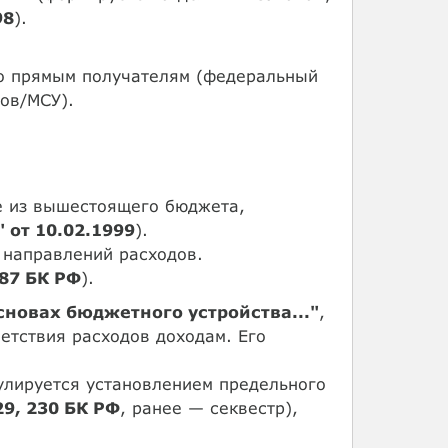
98
).
по прямым получателям (федеральный
ов/МСУ).
е из вышестоящего бюджета,
 от 10.02.1999
).
 направлений расходов.
-87 БК РФ
).
основах бюджетного устройства..."
,
етствия расходов доходам. Его
улируется установлением предельного
29, 230 БК РФ
, ранее — секвестр),