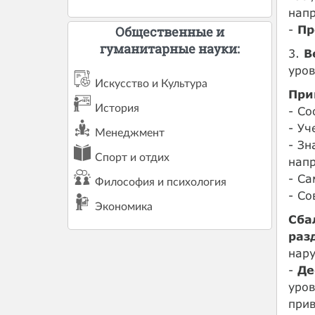
нап
-
Пр
Общественные и
гуманитарные науки:
3.
В
уров
Искусство и Культура
При
История
- Со
- Уч
Менеджмент
- З
Спорт и отдих
нап
- Са
Философия и психология
- Со
Экономика
Сба
раз
нару
-
Де
уро
прив