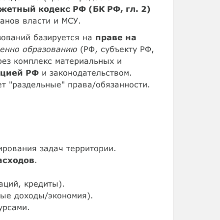
етный кодекс РФ (БК РФ, гл. 2)
анов власти и МСУ.
ований базируется на
праве на
енно образованию
(РФ, субъекту РФ,
ерез комплекс материальных и
уцией РФ
и законодательством.
т "раздельные" права/обязанности.
рования задач территории.
асходов
.
аций, кредиты).
ые доходы/экономия).
урсами.