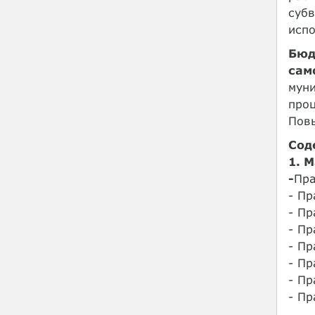
субв
исп
Бюд
сам
муни
про
Повы
Сод
1. 
-
Пр
- П
- П
- П
- П
- П
- П
- П