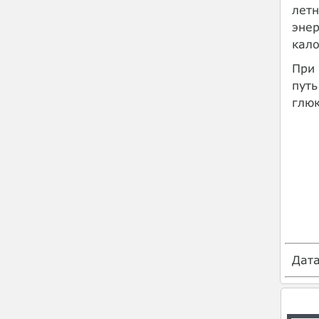
летн
энер
кало
При 
путь
глюк
Дат