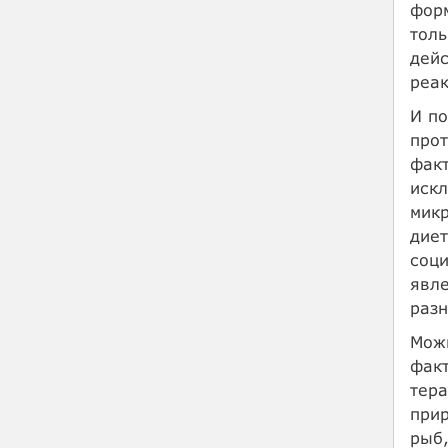
форм
толь
дейс
реак
И по
прот
факт
искл
микр
диет
соци
явле
разн
Можн
факт
тера
прир
рыб,