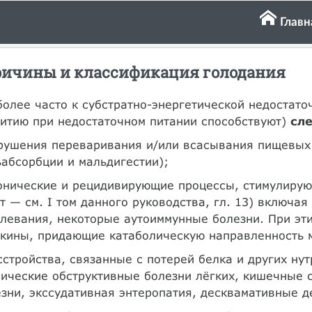
Главн
ичины и классификация голодания
олее часто к субстратно-энергетической недостато
итию при недостаточном питании способствуют)
сл
арушения переваривания и/или всасывания пищевых
абсорбции и мальдигестии);
ронические и рецидивирующие процессы, стимулиру
т — см. I том данного руководства, гл. 13) включа
левания, некоторые аутоиммунные болезни. При эт
кины, придающие катаболическую направленность м
сстройства, связанные с потерей белка и других ну
ические обструктивные болезни лёгких, кишечные 
зни, экссудативная энтеропатия, десквамативные де