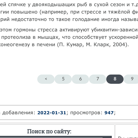
ей спячке у двоякодышащих рыб в сухой сезон и т.д
гии повышено (например, при стрессе и тяжёлой фи
рий недостаточно то такое голодание иногда назыв
этом гормоны стресса активируют убиквитин-завис
 протеолиза в мышцах, что способствует ускоренно
онеогенезу в печени (П. Кумар, М. Кларк, 2004).
<
5
6
7
8
9
а добавления:
; просмотров:
;
2022-01-31
947
Поиск по сайту: