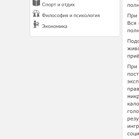
полн
Спорт и отдих
При 
Философия и психология
Вся 
Экономика
полн
Подо
живо
приё
При 
пост
эксп
прав
микр
кало
голо
рез
ингр
соци