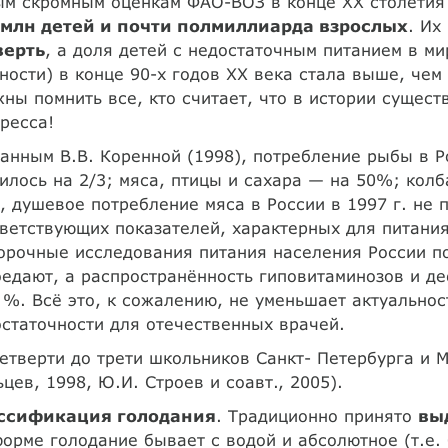
ым скромным оценкам ФАО-ВОЗ в конце XX столети
 млн детей и почти полмиллиарда взрослых
. Их
верть
, а доля детей с недостаточным питанием в ми
ности) в конце 90-х годов XX века стала выше, чем 
ны помнить все, кто считает, что в истории сущест
ресса!
анным В.В. Коренной (1998), потребление рыбы в Р
илось на 2/3; мяса, птицы и сахара — на 50%; колб
, душевое потребление мяса в России в 1997 г. не
ветствующих показателей, характерных для питани
орочные исследования питания населения России п
едают, а распространённость гиповитаминозов и д
 %. Всё это, к сожалению, не уменьшает актуально
статочности для отечественных врачей.
етверти до трети школьников Санкт- Петербурга и 
цев, 1998, Ю.И. Строев и соавт., 2005).
ссификация голодания
. Традиционно принято
вы
орме голодание бывает с водой и абсолютное (т.е.