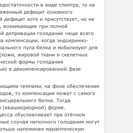
достаточности в виде спектра, то на
раженный дефицит основного
 дефицит хотя и присутствует, но не
а, возникающие при полной
ой депривации голодание чаще всего
за компенсации, когда эндокринно-
ального пула белка и мобилизуют для
(кожи, жировой ткани и скелетных
ической формы голодания
ько в декомпенсированной фазе
жающими темпами, на фоне обеспечения
одов, то компенсация может с самого
висцерального белка. Тогда
й (квашиоркорной) форме.
цесса обусловливает при отёчном
ые случаи неполного голодания могут
больше напоминая марантическую