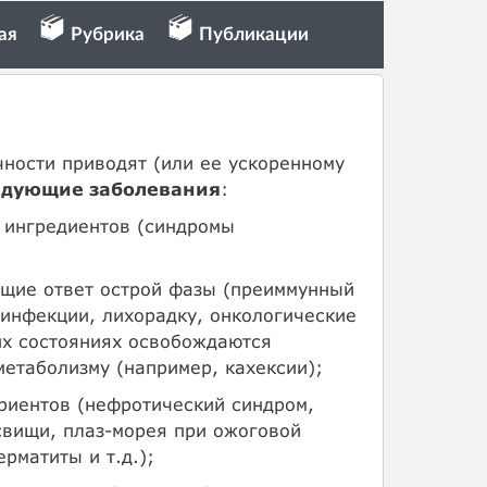
ая
Рубрика
Публикации
чности приводят (или ее ускоренному
едующие заболевания
:
 ингредиентов (синдромы
ющие ответ острой фазы (преиммунный
я инфекции, лихорадку, онкологические
их состояниях освобождаются
етаболизму (например, кахексии);
триентов (нефротический синдром,
свищи, плаз-морея при ожоговой
рматиты и т.д.);