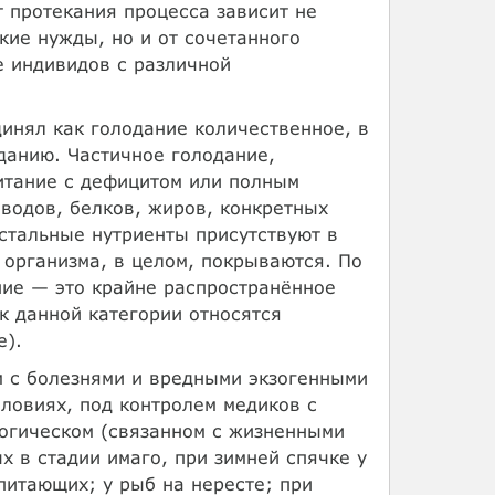
 протекания процесса зависит не
кие нужды, но и от сочетанного
е индивидов с различной
инял как голодание количественное, в
данию. Частичное голодание,
итание с дефицитом или полным
еводов, белков, жиров, конкретных
остальные нутриенты присутствуют в
 организма, в целом, покрываются. По
ие — это крайне распространённое
к данной категории относятся
е).
м с болезнями и вредными экзогенными
ловиях, под контролем медиков с
логическом (связанном с жизненными
 в стадии имаго, при зимней спячке у
итающих; у рыб на нересте; при