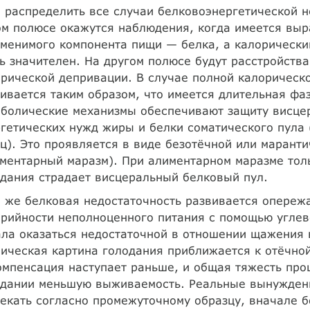
 распределить все случаи белковоэнергетической не
ом полюсе окажутся наблюдения, когда имеется вы
менимого компонента пищи — белка, а калорический
ь значителен. На другом полюсе будут расстройств
рической депривации. В случае полной калорическ
ивается таким образом, что имеется длительная фа
болические механизмы обеспечивают защиту висцер
гетических нужд жиры и белки соматического пула 
). Это проявляется в виде безотёчной или марант
ментарный маразм). При алиментарном маразме тол
дания страдает висцеральный белковый пул.
 же белковая недостаточность развивается опере
рийности неполноценного питания с помощью углев
ла оказаться недостаточной в отношении щажения 
ическая картина голодания приближается к отёчно
мпенсация наступает раньше, и общая тяжесть про
одании меньшую выживаемость. Реальные вынужденн
екать согласно промежуточному образцу, вначале 