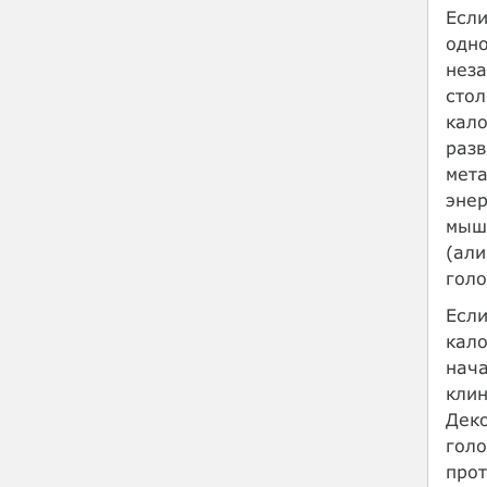
Если
одн
неза
стол
кало
разв
мета
энер
мышц
(али
голо
Если
кало
нача
клин
Деко
гол
прот