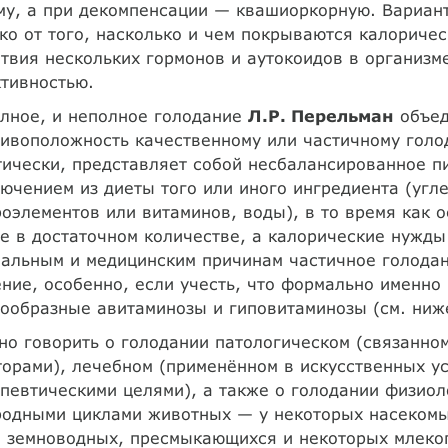
у, а при декомпенсации — квашиоркорную. Вариант
ко от того, насколько и чем покрываются калоричес
твия нескольких гормонов и аутокоидов в организм
тивностью.
лное, и неполное голодание
Л.Р. Перельман
объед
ивоположность качественному или частичному голо
ически, представляет собой несбалансированное п
ючением из диеты того или иного ингредиента (угл
оэлементов или витаминов, воды), в то время как 
е в достаточном количестве, а калорические нужды
альным и медицинским причинам частичное голодан
ние, особенно, если учесть, что формально именно 
ообразные авитаминозы и гиповитаминозы (см. ниж
о говорить о голодании патологическом (связанно
орами), лечебном (применённом в искусственных ус
певтическими целями), а также о голодании физио
одными циклами животных — у некоторых насекомых
 земноводных, пресмыкающихся и некоторых млекоп