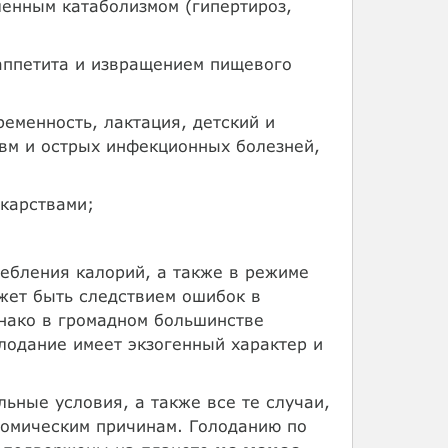
ленным катаболизмом (гипертироз,
аппетита и извращением пищевого
еменность, лактация, детский и
авм и острых инфекционных болезней,
екарствами;
ебления калорий, а также в режиме
жет быть следствием ошибок в
нако в громадном большинстве
олодание имеет экзогенный характер и
ьные условия, а также все те случаи,
номическим причинам. Голоданию по