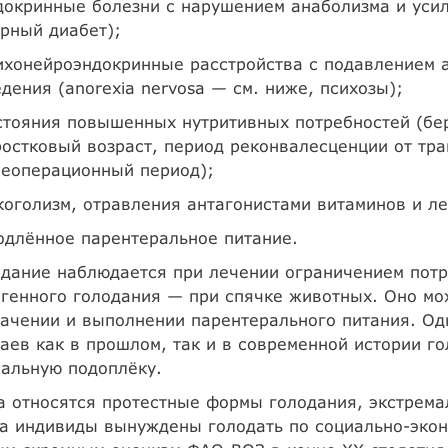
докринные болезни с нарушением анаболизма и уси
рный диабет);
ихонейроэндокринные расстройства с подавлением 
дения (anorexia nervosa — см. ниже, психозы);
стояния повышенных нутритивных потребностей (бер
остковый возраст, период реконвалесценции от тр
леоперационный период);
коголизм, отравления антагонистами витаминов и л
одлённое парентеральное питание.
дание наблюдается при лечении ограничением потр
генного голодания — при спячке животных. Оно мо
ачении и выполнении парентерального питания. Од
аев как в прошлом, так и в современной истории г
альную подоплёку.
 относятся протестные формы голодания, экстремал
да индивиды вынуждены голодать по социально-эко