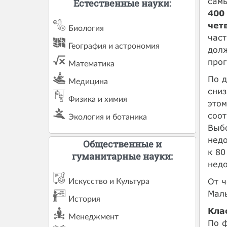
сам
Естественные науки:
400
чет
Биология
част
География и астрономия
долж
прог
Математика
По д
Медицина
сниз
Физика и химия
этом
соот
Экология и ботаника
Выб
недо
Общественные и
к 80
гуманитарные науки:
недо
От ч
Искусство и Культура
Маль
История
Кла
Менеджмент
По ф