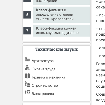
насаждений
- эн
саха
Классификация и
- пс
определение степени
тяжести кровопотери
пове
- со
Классификация камней
используемых в дизайне
подр
пос
- ал
Технические науки:
- пр
Архитектура
Голо
эндо
Охрана труда
назн
Техника и механика
случ
Строительство
соци
Электроника
Сюда
ког