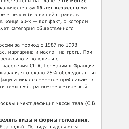
я подвержены на планете
не менее
 количество
за 15 лет возросло на
ре в целом (и в нашей стране, в
в конце 60-х — вот факт, о котором
вует категория общественного
оссии за период с 1987 по 1998
ас, маргарина и масла—на треть. При
 превысило и половины от
я населения США, Германии и Франции.
оказали, что около 25% обследованных
ефицита микроэлементов приближается
сти темы субстратно-энергетической
Москвы имеют дефицит массы тела (С.В.
делять виды и формы голодания
.
 без воды). По виду выделяются