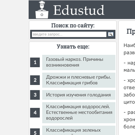
Поиск по сайту:
Пр
Наиб
Узнать еще:
разв
Газовый наркоз. Причины
- н
возникновения
маль
Дрожжи и плесневые грибы.
- х
Классификация грибов
отве
забо
История изучения голодания
цито
Классификация водорослей.
- ра
Естественные местообитания
водорослей
хрон
боле
Классификация зеленых