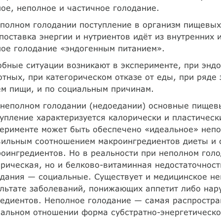
ое, неполное и частичное голодание.
полном голодании поступление в организм пищевых
поставка энергии и нутриентов идёт из внутренних 
ое голодание «эндогенным питанием».
бные ситуации возникают в эксперименте, при энд
тных, при категорическом отказе от еды, при ряд
м пищи, и по социальным причинам.
неполном голодании (недоедании) основные пищевы
упление характеризуется калорически и пластическ
ерименте может быть обеспечено «идеальное» непо
ильным соотношением макроингредиентов диеты и с
оингредиентов. Но в реальности при неполном голо
рическая, но и белково-витаминная недостаточнос
дания — социальные. Существует и медицинское не
ультате заболеваний, понижающих аппетит либо на
едиентов. Неполное голодание — самая распростра
альном отношении форма субстратно-энергетическо