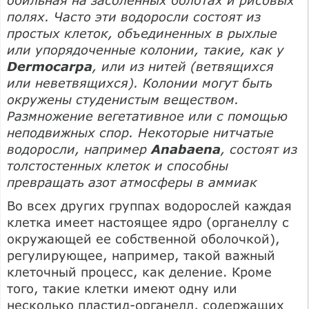
полях. Часто эти водоросли состоят из
простых клеток, объединенных в рыхлые
или упорядоченные колонии, такие, как у
Dermocarpa
, или из нитей (ветвящихся
или неветвящихся). Колонии могут быть
окружены студенистым веществом.
Размножение вегетативное или с помощью
неподвижных спор. Некоторые нитчатые
водоросли, например
Anabaena
, состоят из
толстостенных клеток и способны
превращать азот атмосферы в аммиак
Во всех других группах водорослей каждая
клетка имеет настоящее ядро (органеллу с
окружающей ее собственной оболочкой),
регулирующее, например, такой важный
клеточный процесс, как деление. Кроме
того, такие клетки имеют одну или
несколько пластид-органелл, содержащих