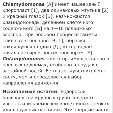
Chlamydomonas
[А] имеет чашевидный
хлоропласт [1], два одинаковых жгутика [2]
и красный глазок [3]. Размножаются
хламидомонады делением клеточного
содержимого [Б] на 4—16 подвижных
зооспор. При половом процессе гаметы
сливаются попарно [В, Г], образуя
покоящуюся стадию [Д], которая дает
начало четырем новым зооспорам [Е].
Chlamydomonas
живет преимущественно в
пресных водоемах, особенно в прудах с
застойной водой. Ее глазок чувствителен к
свету, чем и определяется выбор
направления движения
Ископаемые остатки
. Водоросли
большинства крупных групп содержат
известь или кремнезем в клеточных стенках
или наружных панцирях. Эти твердые части