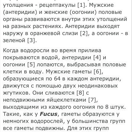
утолщения - рецептакулы [1]. Мужские
(антеридии) и женские (оогонии) половые
органы развиваются внутри этих утолщений
на разных растениях. Антеридии выходят
наружу в оранжевой слизи [2], а оогонии - в
зеленой [3].
Когда водоросли во время прилива
покрываются водой, антеридии [4] и
оогонии [5] лопаются, выбрасывая половые
клетки в воду. Мужские гаметы [6],
образующиеся по 64 в каждом антеридии,
движутся с помощью двух неодинаковых
жгутиков. Они сливаются [8] с
неподвижными яйцеклетками [7],
выходящими из каждого оогония по 8 штук.
Такие, как у
Fucus
, гаметы образуются у
немногих водорослей, у большинства групп
все гаметы подвижны. Для этих групп