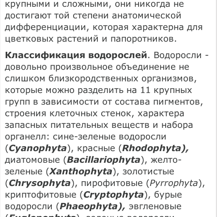
крупными и сложными, они никогда не
достигают той степени анатомической
дифференциации, которая характерна для
цветковых растений и папоротников.
Классификация водорослей
. Водоросли -
довольно произвольное объединение не
слишком близкородственных организмов,
которые можно разделить на 11 крупных
групп в зависимости от состава пигментов,
строения клеточных стенок, характера
запасных питательных веществ и набора
органелл: сине-зеленые водоросли
(
Суanophyta
), красные (
Rhodophyta),
диатомовые (
Bacillariophyta
), желто-
зеленые (
Xanthophyta
), золотистые
(
Chrysophyta
), пирофитовые (
Pyrrophyta
),
криптофитовые (
Cryptophyta
), бурые
водоросли (
Phaeophyta),
эвгленовые