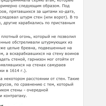
примерно следующим образом. Под
ров, прятавшихся за щитами хо-датэ,
следовал штурм стен (или ворот). В то
, другие карабкались по приставным
 плотный огонь, который не позволил
енные обстреливали штурмующих из
даже целые бревна, подвешенные на
ом, а вскарабкавшихся на стену воинов
деть стеной, гарнизон мог отойти от
оявлявшихся на стенах самураев
и в 1614 г.).
 некотором расстоянии от стен. Такие
русов, по сравнению с тем, который
ником стены - очередной
и контратаку.