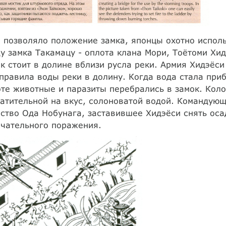
 позволяло положение замка, японцы охотно исполь
у замка Такамацу - оплота клана Мори, Тоётоми Хид
к стоит в долине вблизи русла реки. Армия Хидэёси
правила воды реки в долину. Когда вода стала при
те животные и паразиты перебрались в замок. Кол
атительной на вкус, солоноватой водой. Командующ
ство Ода Нобунага, заставившее Хидэёси снять оса
нчательного поражения.