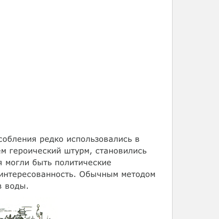
собления редко использовались в
ем героический штурм, становились
я могли быть политические
аинтересованность. Обычным методом
в воды.