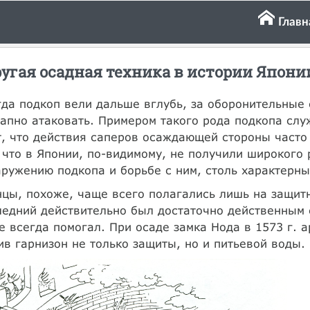
Главн
угая осадная техника в истории Японии
да подкоп вели дальше вглубь, за оборонительные 
апно атаковать. Примером такого рода подкопа служ
, что действия саперов осаждающей стороны часто
 что в Японии, по-видимому, не получили широкого
ружению подкопа и борьбе с ним, столь характерны
цы, похоже, чаще всего полагались лишь на защит
едний действительно был достаточно действенным 
е всегда помогал. При осаде замка Нода в 1573 г. а
в гарнизон не только защиты, но и питьевой воды.