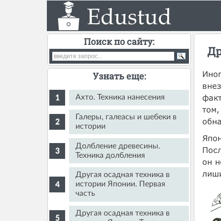
Поиск по сайту:
Др
Иног
Узнать еще:
внез
факт
Ахто. Техника нанесения
том,
Галеры, галеасы и шебеки в
обна
истории
Япон
Долбление древесины.
Посл
Техника долбления
он н
лиши
Другая осадная техника в
истории Японии. Первая
часть
Другая осадная техника в