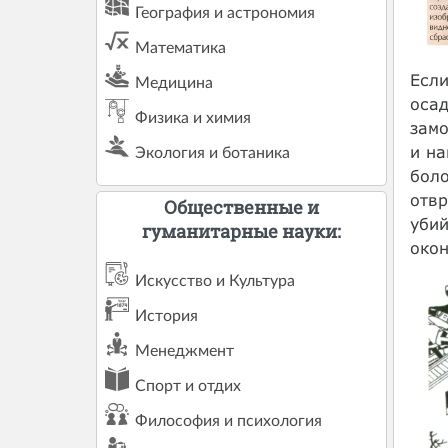
География и астрономия
Математика
Если
Медицина
осад
Физика и химия
замо
и на
Экология и ботаника
боло
отвр
Общественные и
убий
гуманитарные науки:
око
Искусство и Культура
История
Менеджмент
Спорт и отдих
Философия и психология