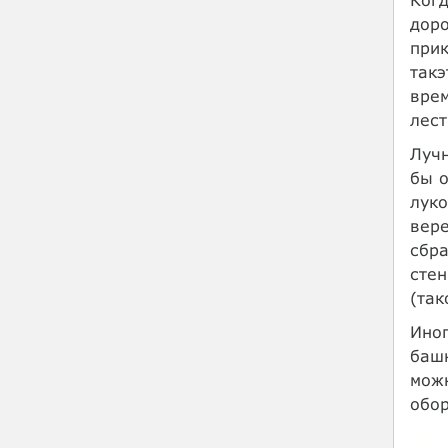
доро
прик
такэ
врем
лест
Лучн
бы о
луко
вере
сбра
стен
(так
Иног
башн
можн
обор