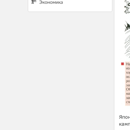
Экономика
Япон
камп