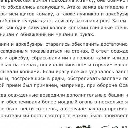
го обходились атакующим. Атака замка выглядела 
рытием щитов комаку, а также лучников и аркебузи
таба или курума-датэ, асигару засыпали ров. Затем 
я как одни самураи кололи копьями глиняные стены
ницам с обнаженными мечами в руках.
ики и аркебузиры старались обеспечить достаточно
сажденным показываться на стенах. В ответ осажд
в и аркебуз, сбрасывали им на головы камни или 
вках на стенах, поливали кипятком и горячим масл
сывали копьями. Если врагу все же удавалось завла
ы и, построившись в ряды, обстреливать залпами п
ой прием был применен, например, при обороне Осак
да осажденные возводили дополнительные башни на
и обеспечивали более мощный огонь в несколько я
о было вести со стены, а в случае захвата против
онительный пост, с которого можно было произвест