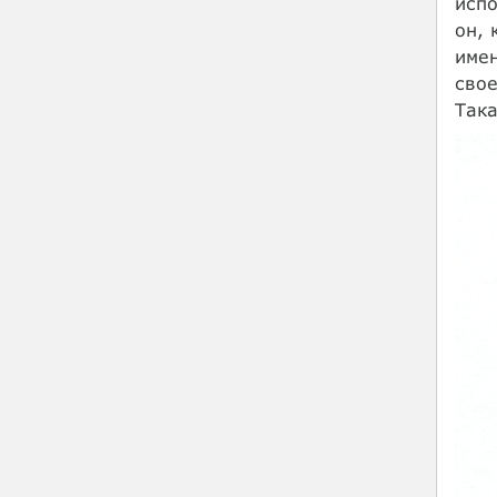
испо
он, 
имен
свое
Така