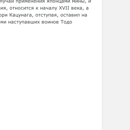
случай применения японцами мины, и
я, относится к началу XVII века, а
ори Кацунага, отступая, оставил на
ами наступавших воинов Тодо