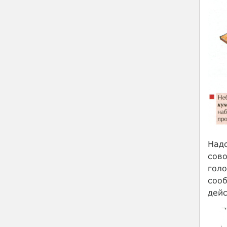
Надо
сово
голо
сооб
дейс