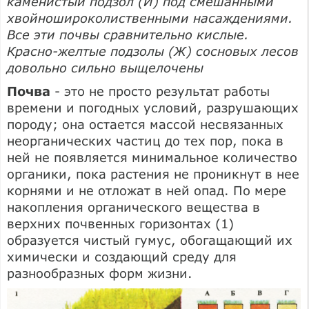
каменистый подзол (И) под смешанными
хвойношироколиственными насаждениями.
Все эти почвы сравнительно кислые.
Красно-желтые подзолы (Ж) сосновых лесов
довольно сильно выщелочены
Почва
- это не просто результат работы
времени и погодных условий, разрушающих
породу; она остается массой несвязанных
неорганических частиц до тех пор, пока в
ней не появляется минимальное количество
органики, пока растения не проникнут в нее
корнями и не отложат в ней опад. По мере
накопления органического вещества в
верхних почвенных горизонтах (1)
образуется чистый гумус, обогащающий их
химически и создающий среду для
разнообразных форм жизни.