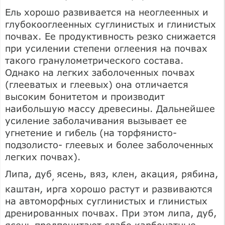
Ель хорошо развивается на неоглеенных и
глубокооглеенных суглинистых и глинистых
почвах. Ее продуктивность резко снижается
при усилении степени оглеения на почвах
такого гранулометрического состава.
Однако на легких заболоченных почвах
(глееватых и глеевых) она отличается
высоким бонитетом и производит
наибольшую массу древесины. Дальнейшее
усиление заболачивания вызывает ее
угнетение и гибель (на торфянисто-
подзолисто- глеевых и более заболоченных
легких почвах).
Липа, дуб
ясень, вяз, клен, акация, рябина,
,
каштан, ирга хорошо растут и развиваются
на автоморфных суглинистых и глинистых
дренированных почвах. При этом липа, дуб,
ясень предпочитают слабо карбонатные