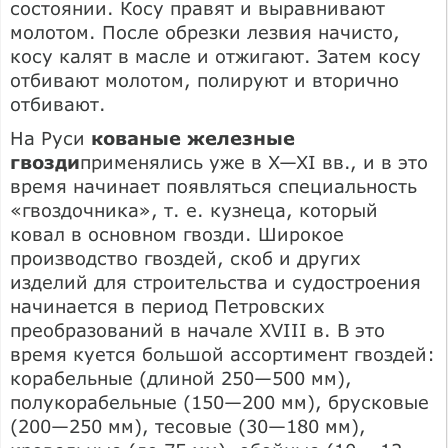
состоянии. Косу правят и выравнивают
молотом. После обрезки лезвия начисто,
косу калят в масле и отжигают. Затем косу
отбивают молотом, полируют и вторично
отбивают.
На Руси
кованые железные
гвозди
применялись уже в X—XI вв., и в это
время начинает появляться специальность
«гвоздочника», т. е. кузнеца, который
ковал в основном гвозди. Широкое
производство гвоздей, скоб и других
изделий для строительства и судостроения
начинается в период Петровских
преобразований в начале XVIII в. В это
время куется большой ассортимент гвоздей:
корабельные (длиной 250—500 мм),
полукорабельные (150—200 мм), брусковые
(200—250 мм), тесовые (30—180 мм),