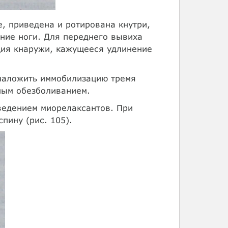
е, приведена и ротирована кнутри,
ние ноги. Для переднего вывиха
ция кнаружи, кажущееся удлинение
наложить иммобилизацию тремя
ным обезболиванием.
ведением миорелаксантов. При
пину (рис. 105).