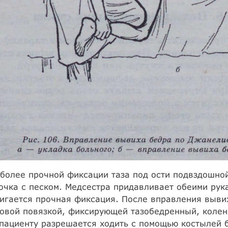
более прочной фиксации таза под ости подвздошно
чка с песком. Медсестра придавливает обеими рука
игается прочная фиксация. После вправления выви
овой повязкой, фиксирующей тазобедренный, колен
пациенту разрешается ходить с помощью костылей б