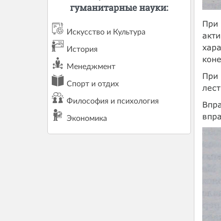
гуманитарные науки:
При 
Искусство и Культура
акт
хара
История
коне
Менеджмент
При
Спорт и отдих
лес
Философия и психология
Впра
впра
Экономика