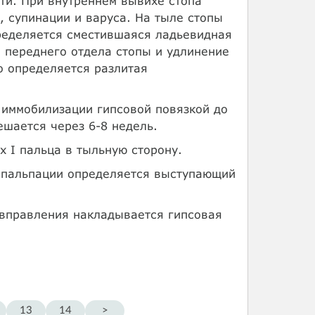
ти. При внутреннем вывихе стопа
, супинации и варуса. На тыле стопы
пределяется сместившаяся ладьевидная
 переднего отдела стопы и удлинение
о определяется разлитая
 иммобилизации гипсовой повязкой до
ешается через 6-8 недель.
х I пальца в тыльную сторону.
и пальпации определяется выступающий
 вправления накладывается гипсовая
13
14
>