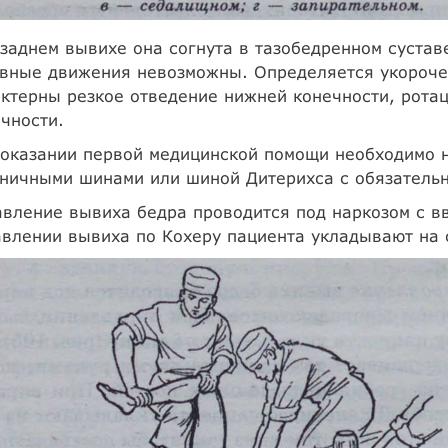
заднем вывихе она согнута в тазобедренном сустав
ивные движения невозможны. Определяется укороче
ктерны резкое отведение нижней конечности, рота
чности.
 оказании первой медицинской помощи необходимо 
тничными шинами или шиной Дитерихса с обязатель
вление вывиха бедра проводится под наркозом с в
влении вывиха по Кохеру пациента укладывают на с