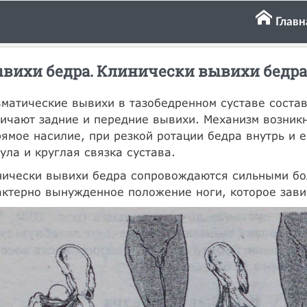
Главн
вихи бедра. Клинически вывихи бедра
матические вывихи в тазобедренном суставе соста
ичают задние и передние вывихи. Механизм возник
ямое насилие, при резкой ротации бедра внутрь и 
ула и круглая связка сустава.
ически вывихи бедра сопровождаются сильными бол
ктерно вынужденное положение ноги, которое завис