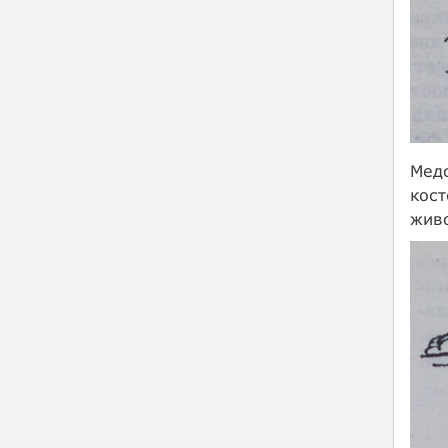
Медс
кост
живо