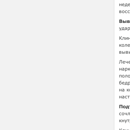
неде
восс
Выв
удар
Клин
коле
выви
Лече
нарк
пол
бедр
на к
наст
Под
сочл
кнут