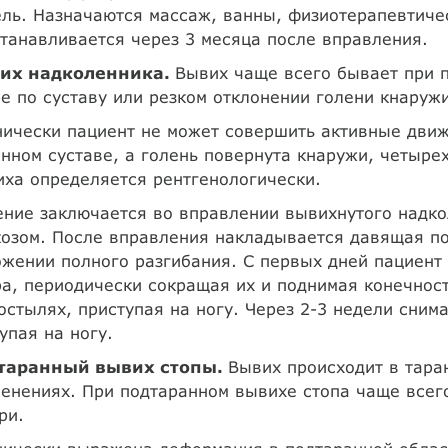
ль. Назначаются массаж, ванны, физиотерапевтиче
танавливается через 3 месяца после вправления.
их надколенника.
Вывих чаще всего бывает при п
е по суставу или резком отклонении голени кнаружи
ически пациент не может совершить активные движе
нном суставе, а голень повернута кнаружи, четыр
ха определяется рентгенологически.
ние заключается во вправлении вывихнутого надко
озом. После вправления накладывается давящая по
ожении полного разгибания. С первых дней пациен
а, периодически сокращая их и поднимая конечност
остылях, приступая на ногу. Через 2-3 недели снима
упая на ногу.
таранный вывих стопы.
Вывих происходит в тара
енениях. При подтаранном вывихе стопа чаще всего
ри.