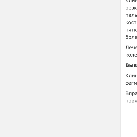
Клин
резк
паль
кост
пятк
боле
Лече
коле
Выв
Клин
сегм
Впра
повя