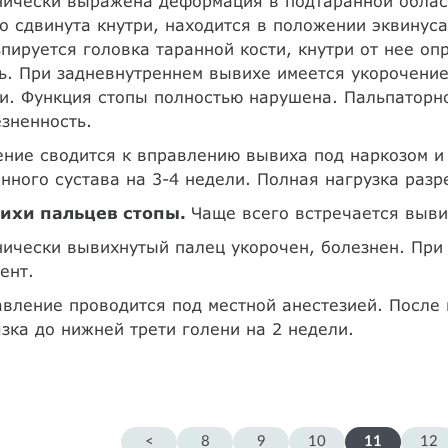
ически выражена деформация в подтаранной облас
о сдвинута кнутри, находится в положении эквинуса
пируется головка таранной кости, кнутри от нее о
ь. При задневнутреннем вывихе имеется укорочение
и. Функция стопы полностью нарушена. Пальпаторн
зненность.
ние сводится к вправлению вывиха под наркозом и
нного сустава на 3-4 недели. Полная нагрузка разр
ихи пальцев стопы.
Чаще всего встречается выви
ически вывихнутый палец укорочен, болезнен. Пр
ент.
вление проводится под местной анестезией. После
зка до нижней трети голени на 2 недели.
<
8
9
10
11
12