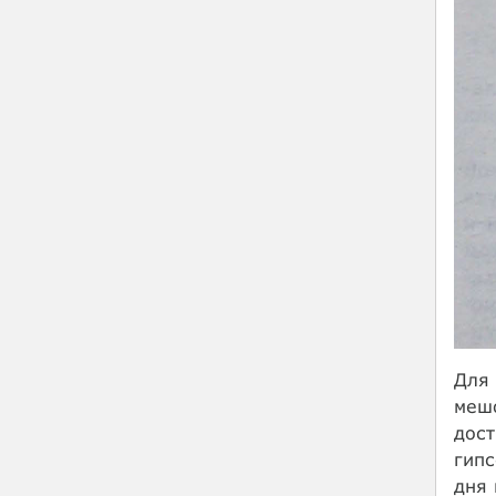
Для 
мешо
дост
гипс
дня 