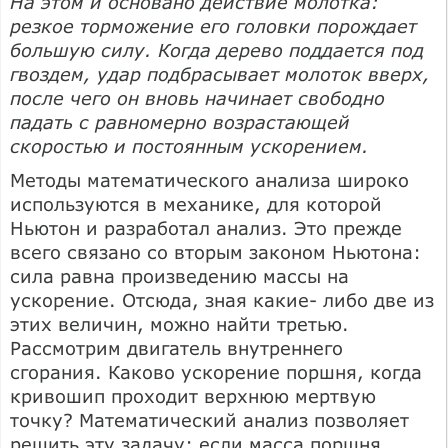
На этом и основано действие молотка:
резкое торможение его головки порождает
большую силу. Когда дерево поддается под
гвоздем, удар подбрасывает молоток вверх,
после чего он вновь начинает свободно
падать с равномерно возрастающей
скоростью и постоянным ускорением.
Методы математического анализа широко
используются в механике, для которой
Ньютон и разработал анализ. Это прежде
всего связано со вторым законом Ньютона:
сила равна произведению массы на
ускорение. Отсюда, зная какие- либо две из
этих величин, можно найти третью.
Рассмотрим двигатель внутреннего
сгорания. Каково ускорение поршня, когда
кривошип проходит верхнюю мертвую
точку? Математический анализ позволяет
решить эту задачу: если масса поршня