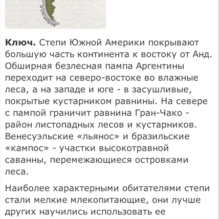
Ключ.
Степи Южной Америки покрывают
большую часть континента к востоку от Анд.
Обширная безлесная пампа Аргентины
переходит на северо-востоке во влажные
леса, а на западе и юге - в засушливые,
покрытые кустарником равнины. На севере
с пампой граничит равнина Гран-Чако -
район листопадных лесов и кустарников.
Венесуэльские «льянос» и бразильские
«кампос» - участки высокотравной
саванны, перемежающиеся островками
леса.
Наиболее характерными обитателями степи
стали мелкие млекопитающие, они лучше
других научились использовать ее