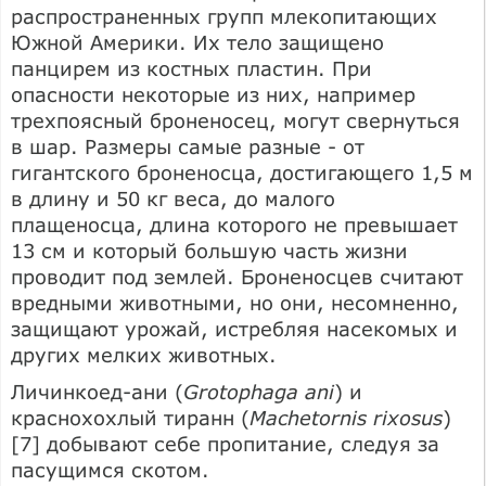
распространенных групп млекопитающих
Южной Америки. Их тело защищено
панцирем из костных пластин. При
опасности некоторые из них, например
трехпоясный броненосец, могут свернуться
в шар. Размеры самые разные - от
гигантского броненосца, достигающего 1,5 м
в длину и 50 кг веса, до малого
плащеносца, длина которого не превышает
13 см и который большую часть жизни
проводит под землей. Броненосцев считают
вредными животными, но они, несомненно,
защищают урожай, истребляя насекомых и
других мелких животных.
Личинкоед-ани (
Grotophaga ani
) и
краснохохлый тиранн (
Machetornis rixosus
)
[7] добывают себе пропитание, следуя за
пасущимся скотом.