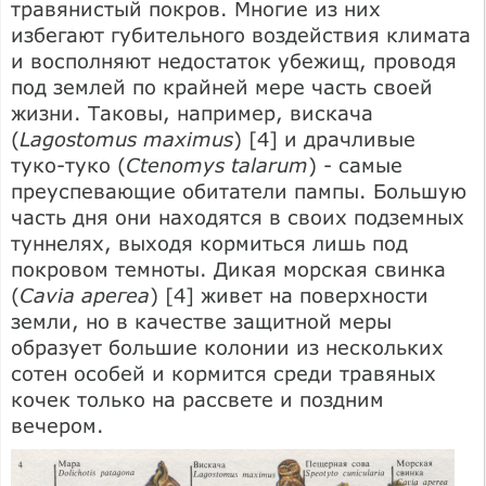
травянистый покров. Многие из них
избегают губительного воздействия климата
и восполняют недостаток убежищ, проводя
под землей по крайней мере часть своей
жизни. Таковы, например, вискача
(
Lagostomus maximus
) [4] и драчливые
туко-туко (
Ctenomys talarum
) - самые
преуспевающие обитатели пампы. Большую
часть дня они находятся в своих подземных
туннелях, выходя кормиться лишь под
покровом темноты. Дикая морская свинка
(
Cavia арегеа
) [4] живет на поверхности
земли, но в качестве защитной меры
образует большие колонии из нескольких
сотен особей и кормится среди травяных
кочек только на рассвете и поздним
вечером.