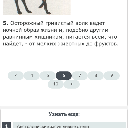
5.
Осторожный гривистый волк ведет
ночной образ жизни и, подобно другим
равнинным хищникам, питается всем, что
найдет, - от мелких животных до фруктов.
<
4
5
6
7
8
9
10
>
Узнать еще:
Австралийские засушливые степи