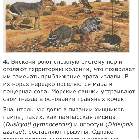
4.
Вискачи роют сложную систему нор и
оголяют территорию колонии, что позволяет
им замечать приближение врага издали. В
их норах нередко поселяются мара и
пещерная сова. Морские свинки устраивают
свои гнезда в основании травяных кочек.
Значительную долю в питании хищников
пампы, таких, как пампасская лисица
(
Dusicyoti gymnocercus
) и опоссум (
Didelphis
azarae
), составляют грызуны. Однако
резкие перемены климата и внезапные