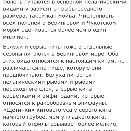
тюлень питаются в основном пелагическими
видами и зависят от рыбы среднего
размера, такой как мойва. Численность
всех тюленей в Беринговом и Чукотском
морях оценивается более чем в один
миллион.
Белухи и серые киты тоже в отдельные
сезоны питаются в Беринговом море. Оба
этих вида относятся к настоящим китам, но
различаются по пище, которую они
предпочитают. Белуха питается
пелагическими рыбами и рыбами
переходного слоя, а серые киты —
креветками и амфиподами, которые
относятся к ракообразным эпифауны.
«Щетинки» китового уса у серого кита
намного грубее, чем у гладкого кита,
который отфильтровывает более мелкие,
планктонные организмы, такие как криль.