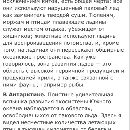
исключением китов, есть общая черта: все
они используют нарушенный паковый лед
как заменитель твердой суши. Тюленям,
моржам и птицам плавающие льдины
служат местом отдыха, убежищем от
хищников; животные используют льдины
для воспроизведения потомства, и, кроме
того, на льдинах они пересекают обширные
океанские пространства. Как уже
говорилось, зона развития льдов — это
область с высокой первичной продукцией и
продукцией криля, а также связанной с
ними фауны, например рыбы.
В Антарктике.
Поистине удивительная
вспышка развития экосистемы Южного
океана наблюдается в областях,
освободившихся от пакового льда. Здесь я
видел несместные количества летающих
птиц в тысячах километрах от берега и