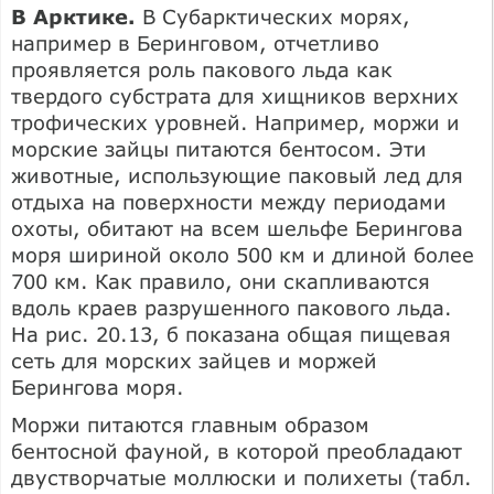
В Арктике.
В Субарктических морях,
например в Беринговом, отчетливо
проявляется роль пакового льда как
твердого субстрата для хищников верхних
трофических уровней. Например, моржи и
морские зайцы питаются бентосом. Эти
животные, использующие паковый лед для
отдыха на поверхности между периодами
охоты, обитают на всем шельфе Берингова
моря шириной около 500 км и длиной более
700 км. Как правило, они скапливаются
вдоль краев разрушенного пакового льда.
На рис. 20.13, б показана общая пищевая
сеть для морских зайцев и моржей
Берингова моря.
Моржи питаются главным образом
бентосной фауной, в которой преобладают
двустворчатые моллюски и полихеты (табл.