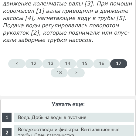
дви­жение коленчатые валы [3]. При помощи
коромысел [1] валы приводили в движе­ние
насосы [4], нагнетающие воду в трубы [5].
Подача воды регулировалась поворотом
рукоя­ток [2], которые поднимали или опус­
кали заборные трубки насосов.
<
12
13
14
15
16
17
18
>
Узнать еще:
Вода. Добыча воды в пустыне
Воздухоотводы и фильтры. Вентиляционные
трубы. Спец газоочистка