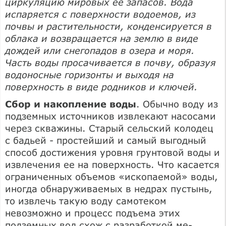
циркуляцию мировых ее запасов. Вода
испаряется с поверхности водоемов, из
почвы и раститель­ности, конденсирует­ся в
облака и воз­вращается на землю в виде
дождей или снегопадов в озера и моря.
Часть воды просачивается в почву, образуя
водоносные горизон­ты и выходя на
поверхность в виде родников и ключей.
Сбор и накопление воды
. Обычно воду из
подземных источников извлекают насосами
через скважины. Старый сельский колодец
с бадьей - про­стейший и самый выгодный
способ до­стижения уровня грунтовой воды и
извле­чения ее на поверхность. Что касается
ограниченных объемов «ископаемой» во­ды,
иногда обнаруживаемых в недрах пустынь,
то извлечь такую воду самоте­ком
невозможно и процесс подъема этих
подземных вод схож с разработкой ме­