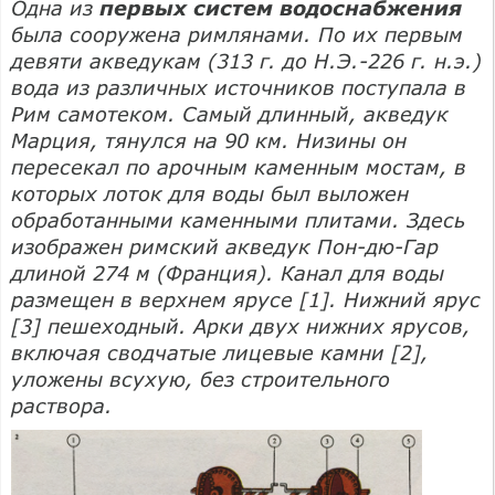
Одна из
первых систем водоснабже­ния
была сооружена римлянами. По их первым
девяти акве­дукам (313 г. до Н.Э.-226 г. н.э.)
вода из различных источников поступала в
Рим самотеком. Самый длинный, акве­дук
Марция, тянулся на 90 км. Низины он
пересекал по арочным каменным мостам, в
которых лоток для воды был выложен
обработанными каменными плитами. Здесь
изображен римский акведук Пон-дю-Гар
длиной 274 м (Франция). Канал для воды
раз­мещен в верхнем ярусе [1]. Нижний ярус
[3] пешеходный. Арки двух нижних ярусов,
включая сводчатые лицевые камни [2],
уложены всухую, без строительного
раствора.