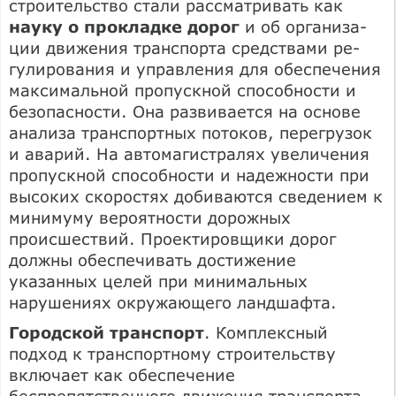
строительство стали рассматривать как
науку о прокладке дорог
и об организа­
ции движения транспорта средствами ре­
гулирования и управления для обеспече­ния
максимальной пропускной способно­сти и
безопасности. Она развивается на основе
анализа транспортных потоков, перегрузок
и аварий. На автомагистралях увеличения
пропускной способности и надежности при
высоких скоростях до­биваются сведением к
минимуму вероят­ности дорожных
происшествий. Проекти­ровщики дорог
должны обеспечивать достижение
указанных целей при ми­нимальных
нарушениях окружающего ландшафта.
Городской транспорт
. Комплексный
подход к транспортному строительству
включает как обеспечение
беспрепятственного движения транспор­та,