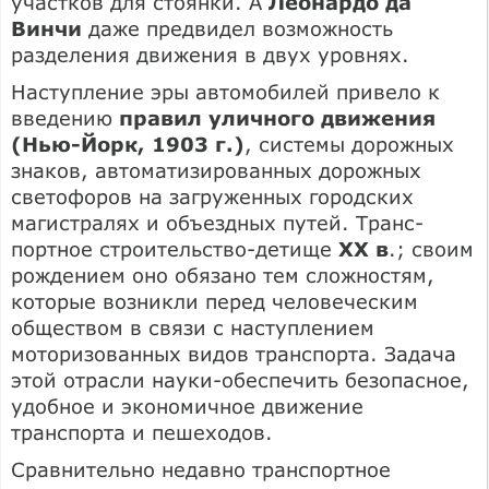
участков для стоянки. А
Леонар­до да
Винчи
даже предвидел возможность
разделения движения в двух уров­нях.
Наступление эры автомобилей привело к
введению
правил уличного движения
(Нью-Йорк, 1903 г.)
, системы дорожных
знаков, автоматизированных дорожных
светофоров на загруженных городских
магистралях и объездных путей. Транс­
портное строительство-детище
XX в
.; своим
рождением оно обязано тем слож­ностям,
которые возникли перед челове­ческим
обществом в связи с наступле­нием
моторизованных видов транспорта. Задача
этой отрасли науки-обеспечить безопасное,
удобное и экономичное дви­жение
транспорта и пешеходов.
Сравнительно недавно транспортное