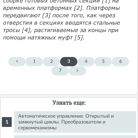
сборке готовых бе­тонных секций [1] на
временных плат­формах [2]. Платфор­мы
передвигают [3] после того, как че­рез
отверстия в сек­циях вводятся сталь­ные
тросы [4], растяги­ваемые за концы при
помощи натяжных муфт [5].
<
1
2
3
4
5
6
7
>
Узнать еще:
Автоматическое управление. Открытый и
замкнутый циклы. Преобразователи и
сервомеханизмы