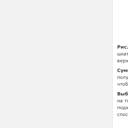
Рис.
шкат
верх
Сум
полу
чтоб
Выб
на т
подх
спос