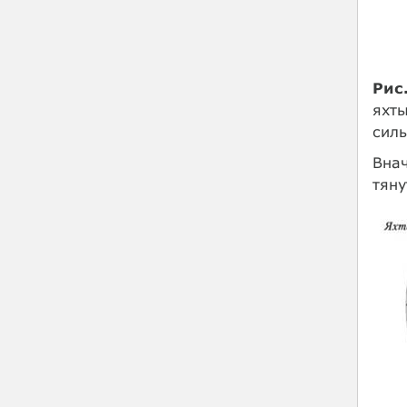
Рис.
яхты
силы
Внач
тяну