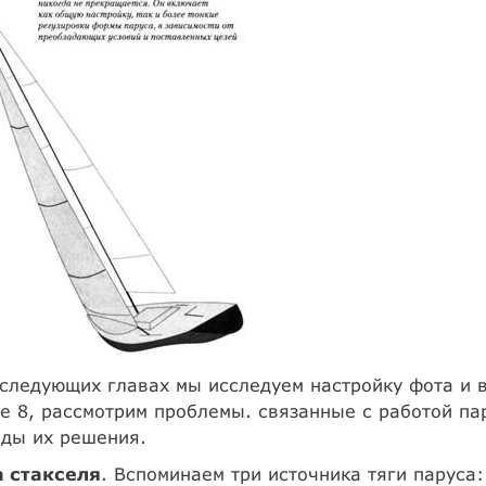
следующих главах мы исследуем настройку фота и в
е 8, рассмотрим проблемы. связанные с работой па
оды их решения.
а стакселя
. Вспоминаем три источника тяги паруса: