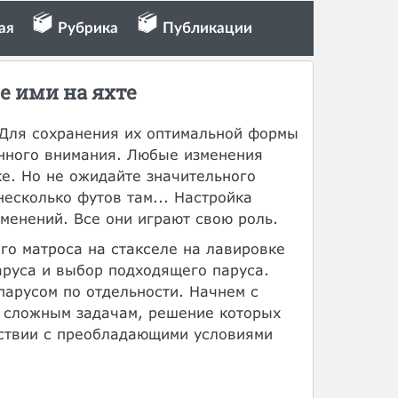
ая
Рубрика
Публикации
е ими на яхте
 Для сохранения их оптимальной формы
янного внимания. Любые изменения
е. Но не ожидайте значительного
несколько футов там... Настройка
менений. Все они играют свою роль.
го матроса на стакселе на лавировке
аруса и выбор подходящего паруса.
парусом по отдельности. Начнем с
е сложным задачам, решение которых
тствии с преобладающими условиями