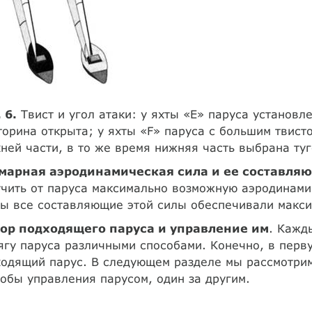
 6.
Твист и угол атаки: у яхты «Е» паруса установл
орина открыта; у яхты «F» паруса с большим твист
ней части, в то же время нижняя часть выбрана туг
марная аэродинамическая сила и ее составля
чить от паруса максимально возможную аэродинамич
ы все составляющие этой силы обеспечивали макси
ор подходящего паруса и управление им
. Кажд
ягу паруса различными способами. Конечно, в пер
одящий парус. В следующем разделе мы рассмотрим
обы управления парусом, один за другим.