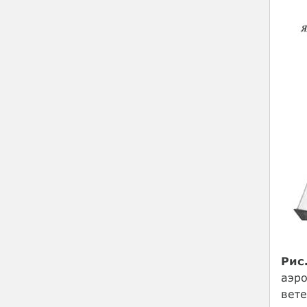
Рис.
аэро
вете