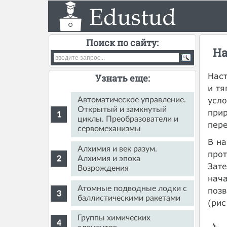
Поиск по сайту:
На
Наст
Узнать еще:
и тя
усло
Автоматическое управление.
Открытый и замкнутый
прир
циклы. Преобразователи и
пере
сервомеханизмы
В на
Алхимия и век разум.
прот
Алхимия и эпоха
Зате
Возрождения
нача
Атомные подводные лодки с
позв
баллистическими ракетами
(рис
Группы химических