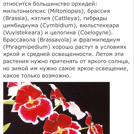
относится большинство орхидей:
мильтониопсис (Miltoniopsis), брассия
(Brassia), кэтлия (Cattleya), гибриды
цимбидиума (Cymbidium), вюльстекеара
(Vuylstekeara) и целогина (Coelogyne).
Брассавола (Brassavola) и фрагмипедиум
(Phragmipedium) хорошо растут в условиях
яркой и средней освещенности. Летом эти
растения нужно притенять от яркого солнца,
но зимой им нужно самое яркое освещение,
какое только возможно.