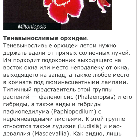
Теневыносливые орхидеи
.
Теневыносливые орхидеи летом нужно
держать вдали от прямых солнечных лучей.
Им подходит подоконник выходящего на
восток окна или место неподалеку от окна,
выходящего на запад, а также любое место
в комнате под люминесцентными лампами.
Типичный представитель этой группы
растений — фаленопсис (Phalaenopsis) и его
гибриды, а также виды и гибриды
пафиопедилума (Paphiopedilum) с
неремневидными листьями. К этой группе
относятся также лудизия (Ludisiä) и мас-
деваллия (Masdevallia). Как видно, лишь