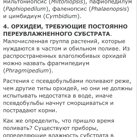
мильтониопсис (
Miltoniopsis
), пафиопедилум
(
Paphiopedilum
), фаленопсис (
Phalaenopsis
)
и цимбидиум (
Cymbidium
).
4. ОРХИДЕИ, ТРЕБУЮЩИЕ ПОСТОЯННО
ПЕРЕУВЛАЖНЕННОГО СУБСТРАТА
.
Малочисленная группа растений, которые
нуждаются в частом и обильном поливе. Из
распространенных влаголюбивых орхидей
можно назвать фрагмипедиум
(
Phragmipedium
).
Растения с псевдобульбами поливают реже,
чем другие типы орхидей, но они не должны
испытывать недостатка в воде, иначе
псевдобульбы начнут сморщиваться и
пострадают корни.
Как же определить, что пришло время
поливать? Существуют приборы,
определяющие влажность субстрата в