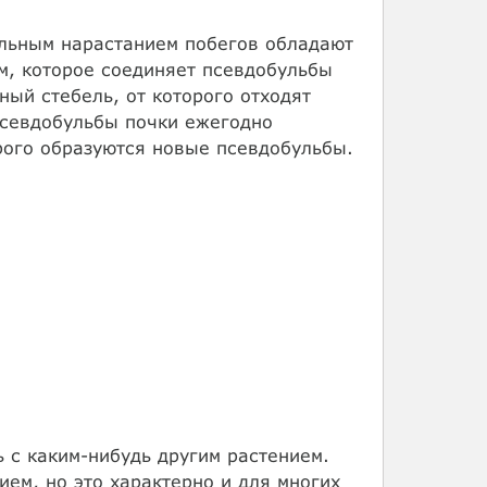
альным нарастанием побегов обладают
, которое соединяет псевдобульбы
ный стебель, от которого отходят
псевдобульбы почки ежегодно
рого образуются новые псевдобульбы.
 с каким-нибудь другим растением.
ем, но это характерно и для многих