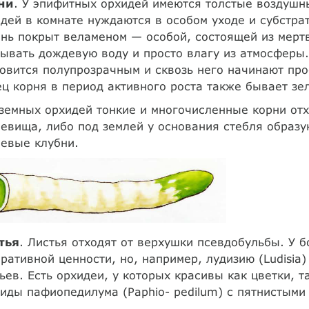
ни
. У эпифитных орхидей имеются толстые воздушн
дей в комнате нуждаются в особом уходе и субстра
нь покрыт веламеном — особой, состоящей из мерт
ывать дождевую воду и просто влагу из атмосферы
овится полупрозрачным и сквозь него начинают про
ц корня в период активного роста также бывает зе
земных орхидей тонкие и многочисленные корни отх
евища, либо под землей у основания стебля образу
евые клубни.
тья
. Листья отходят от верхушки псевдобульбы. У 
ративной ценности, но, например, лудизию (Ludisi
ьев. Есть орхидеи, у которых красивы как цветки, т
иды пафиопедилума (Paphio- pedilum) с пятнистыми