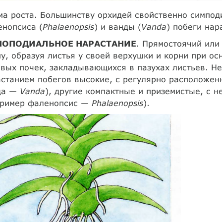
а роста. Большинству орхидей свойственно симпод
нопсиса (
Phalaenopsis
) и ванды (
Vanda
) побеги нар
ОПОДИАЛЬНОЕ НАРАСТАНИЕ
. Прямостоячий или
у, образуя листья у своей верхушки и корни при ос
вых почек, закладывающихся в пазухах листьев. Н
станием побегов высокие, с регулярно расположен
да —
Vanda
), другие компактные и приземистые, с 
пример фаленопсис —
Phalaenopsis
).