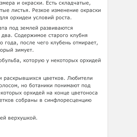
мера и окраски. Есть складчатые,
тые листья. Резкое изменение окраски
для орхидеи условий роста.
ата под землей развиваются
 два. Содержимое старого клубня
 года, после чего клубень отмирает,
торый зимует.
обульба, которую у некоторых орхидей
ли раскрывшихся цветков. Любители
колосом, но ботаники понимают под
екоторых орхидей на конце цветоноса
ветков собраны в синфлоресценцию
оей верхушкой.