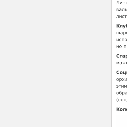
Лист
валь
лист
Клу
шаро
испо
но п
Ста
можн
Соц
орхи
этим
обра
(соц
Кол