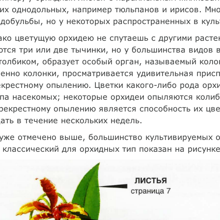
их однодольных, например тюльпанов и ирисов. Мн
добульбы, но у некоторых распространенных в куль
ко цветущую орхидею не спутаешь с другими расте
тся три или две тычинки, но у большинства видов в
толбиком, образует особый орган, называемый колон
енно колонки, просматривается удивительная присп
крестному опылению. Цветки какого-либо рода орх
па насекомых; некоторые орхидеи опыляются колиб
рекрестному опылению является способность их цв
ать в течение нескольких недель.
уже отмечено выше, большинство культивируемых 
 классический для орхидных тип показан на рисунк