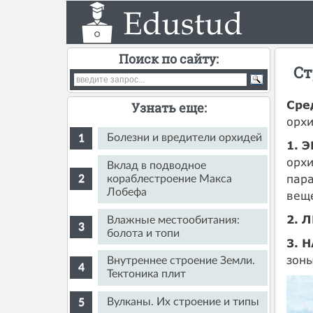
Поиск по сайту:
Ст
Сре
Узнать еще:
орхи
Болезни и вредители орхидей
1. 
орхи
Вклад в подводное
пара
кораблестроение Макса
Лобефа
веще
2. 
Влажные местообитания:
болота и топи
3. 
зоны
Внутреннее строение Земли.
Тектоника плит
Вулканы. Их строение и типы