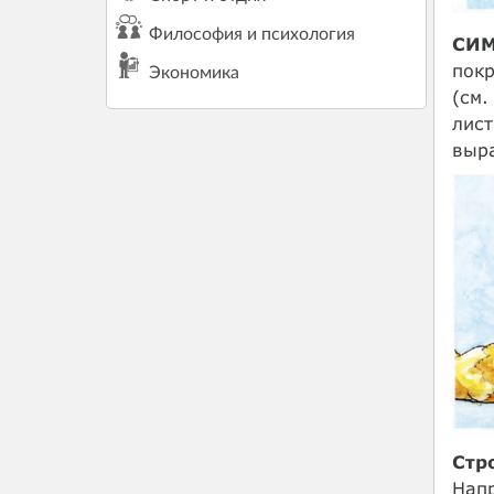
Философия и психология
СИМ
пок
Экономика
(см.
лист
выра
Стр
Напр