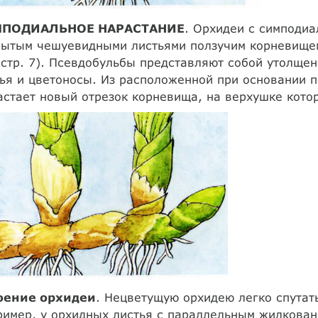
ПОДИАЛЬНОЕ НАРАСТАНИЕ
. Орхидеи с симподи
рытым чешуевидными листьями ползучим корневищем
 стр. 7). Псевдобульбы представляют собой утолщен
ья и цветоносы. Из расположенной при основании 
стает новый отрезок корневища, на верхушке кото
оение орхидеи
. Нецветущую орхидею легко спутать
имер, у орхидных листья с параллельным жилковани