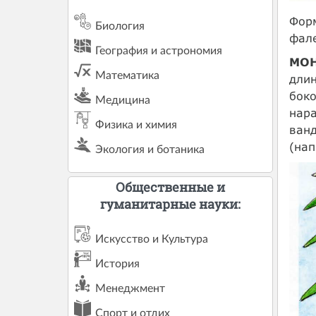
Форм
Биология
фале
География и астрономия
МОН
Математика
длин
боко
Медицина
нара
Физика и химия
ван
(на
Экология и ботаника
Общественные и
гуманитарные науки:
Искусство и Культура
История
Менеджмент
Спорт и отдих