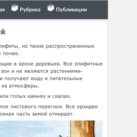
ая
Рубрика
Публикации
ей
пифиты, но такие распространенные
 почве.
ающие в кроне деревьев. Все эпифитные
 зон и не являются растениями-
и получают воду и питательные
и из атмосферы.
или голых камнях и скалах.
слое листового перегноя. Все орхидеи
емная часть зимой отмирает.