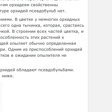
огим орхидеям свойственны
туре орхидей псевдобульб нет.
ниями. В цветке у немногих орхидных
сего одна тычинка, которая, срастаясь
кой. В строении всех частей цветка, и
особленность этих растений к
идей опыляет обычно определенная
ри. Одним из приспособлений орхидей
етков в ожидании опылителя не
орхидей обладают псевдобульбами.
е ниже.