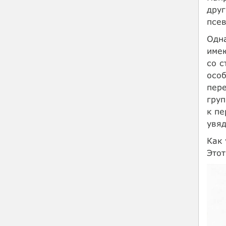
друг
псев
Одна
имею
со с
особ
пере
груп
к пе
увяд
Как 
Этот