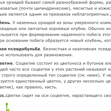
ья орхидей бывают самой разнообразной формы, раз
коватые (почти цилиндрические), мясистые и кожис
ьев является одним из признаков неблагоприятных 
бень
. У наземных орхидей из зоны умеренного клим
видные или лапчатые корневые клубни. Обычно их
льзуется при формировании надземного побега этого
ри основании побега образуется новый клубень, ко
рая псевдобульба
. Безлистная и неактивная псевд
о использовать для размножения.
ветие
. Соцветие состоит из цветоноса и бутонов и
дей часто все соцветия у этих растений называют 
 строго определенный тип соцветия (см. ниже). У н
зуется единственный цветок, у других несколько ц
ветие), как правило, кисть.
ос.
Цветки сидят на оси соцветия, нарастающего св