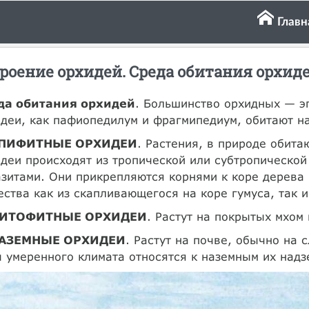
Главн
роение орхидей. Среда обитания орхид
да обитания орхидей
. Большинство орхидных — э
деи, как пафиопедилум и фрагмипедиум, обитают на
ЭПИФИТНЫЕ ОРХИДЕИ
. Растения, в природе обит
деи происходят из тропической или субтропической
зитами. Они прикрепляются корнями к коре дерева 
ства как из скапливающегося на коре гумуса, так 
ЛИТОФИТНЫЕ ОРХИДЕИ
. Растут на покрытых мхом 
НАЗЕМНЫЕ ОРХИДЕИ
. Растут на почве, обычно на 
 умеренного климата относятся к наземным их надз