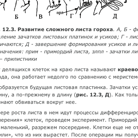
. 12.3. Развитие сложного листа гороха
. А, Б - 
ление зачатков листовых платинок и усиков; Г - ли
ичаются; Д - завершение формирования усиков и л
начения: прим - примордий листа, злпл - зачатки ли
– прилистники
 делящихся клеток на краю листа называют
краево
да, она работает недолго по сравнению с меристем
образуется будущая листовая пластинка. Зачатки ус
ну, а по-прежнему в длину (
рис. 12.3, Д
). Как тол
нают обвиваться вокруг нее.
ере роста листа в нем идут процессы дифференциро
ерения» клеток, проведем эксперимент. Примордий 
маленький, разрежем посередине. Клетки еще не о
ли», что из них вырастет. После операции мы полу