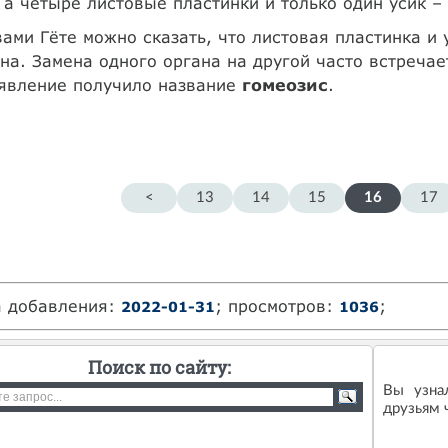
 а четыре листовые пластинки и только один усик –
ами Гёте можно сказать, что листовая пластинка и 
на. Замена одного органа на другой часто встречает
 явление получило название
гомеозис
.
<
13
14
15
16
17
а добавления:
; просмотров:
;
2022-01-31
1036
Поиск по сайту:
Вы узна
друзьям ч