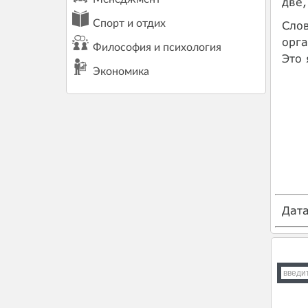
две,
Спорт и отдих
Слов
орга
Философия и психология
Это
Экономика
Дат