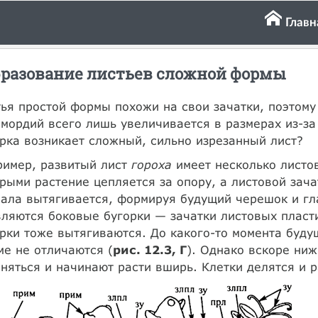
Главн
разование листьев сложной формы
ья простой формы похожи на свои зачатки, поэтому 
мордий всего лишь увеличивается в размерах из-за 
рка возникает сложный, сильно изрезанный лист?
ример, развитый лист
гороха
имеет несколько листов
рыми растение цепляется за опору, а листовой зача
ала вытягивается, формируя будущий черешок и гл
ляются боковые бугорки — зачатки листовых пласти
рки тоже вытягиваются. До какого-то момента буду
е не отличаются (
рис. 12.3, Г
). Однако вскоре ни
няться и начинают расти вширь. Клетки делятся и р