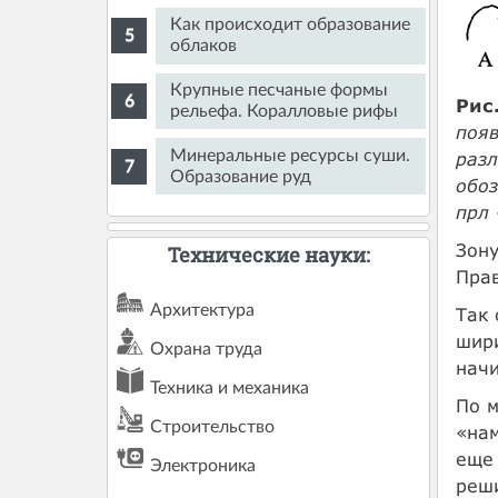
Как происходит образование
облаков
Крупные песчаные формы
Рис
рельефа. Коралловые рифы
появ
Минеральные ресурсы суши.
разл
Образование руд
обоз
прл 
Зону
Технические науки:
Прав
Архитектура
Так 
шири
Охрана труда
начи
Техника и механика
По м
Строительство
«нам
еще 
Электроника
реши