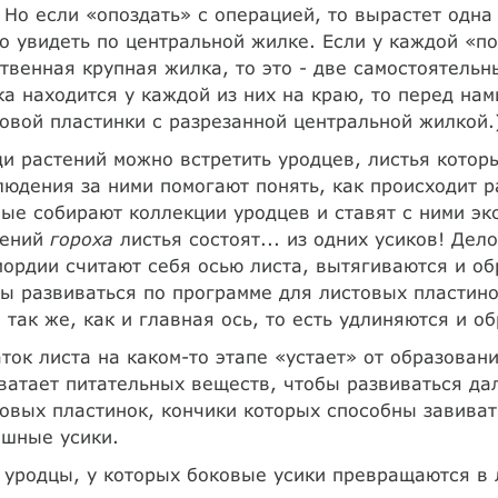
 Но если «опоздать» с операцией, то вырастет одна
о увидеть по центральной жилке. Если у каждой «п
твенная крупная жилка, то это - две самостоятельн
а находится у каждой из них на краю, то перед нам
овой пластинки с разрезанной центральной жилкой.
и растений можно встретить уродцев, листья котор
юдения за ними помогают понять, как происходит р
ые собирают коллекции уродцев и ставят с ними эк
тений
гороха
листья состоят... из одних усиков! Дело
ордии считают себя осью листа, вытягиваются и об
ы развиваться по программе для листовых пластино
 так же, как и главная ось, то есть удлиняются и о
ток листа на каком-то этапе «устает» от образован
ватает питательных веществ, чтобы развиваться да
овых пластинок, кончики которых способны завивать
ошные усики.
 уродцы, у которых боковые усики превращаются в 