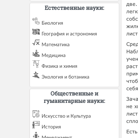
две.
Естественные науки:
легк
собс
Биология
жилк
лист
География и астрономия
Сред
Математика
Набл
Медицина
учен
рас
Физика и химия
прим
Экология и ботаника
чтоб
себя
Общественные и
Зача
гуманитарные науки:
не х
лист
Искусство и Культура
спл
История
Есть
Менеджмент