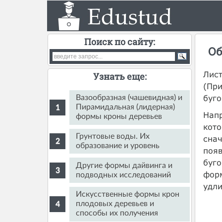
Поиск по сайту:
Об
Лист
Узнать еще:
(При
буго
Вазообразная (чашевидная) и
Пирамидальная (лидерная)
Нап
формы кроны деревьев
кото
Грунтовые воды. Их
снач
образование и уровень
появ
буго
Другие формы дайвинга и
форм
подводных исследований
удли
Искусственные формы крон
плодовых деревьев и
способы их получения