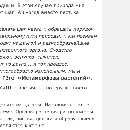
одным. В этом случае природа «не
от шаг. А иногда вместо пестика
 делать шаг назад и обращать порядок
равильному пути природы, и мы познаем
одит из другой и разнообразнейшие
нственного органа. Сходство
ечки, венчика, тычинок,
 из друга... и тот процесс,
 многообразно измененным, мы и
г Гёте, «Метаморфозы растений»
.
VIII столетия, не потеряли своего
делить на
органы
. Названия органов
 семя
. Органы растения расположены
. Так, листья, цветки и образующиеся
епляются к корню.