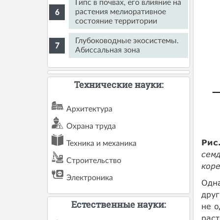
Гипс в почвах, его влияние на
растения мелиоративное
состояние территории
Глубоководные экосистемы.
Абиссальная зона
Технические науки:
Архитектура
Охрана труда
Рис
Техника и механика
семд
Строительство
коре
Электроника
Одна
друг
Естественные науки:
не о
раст