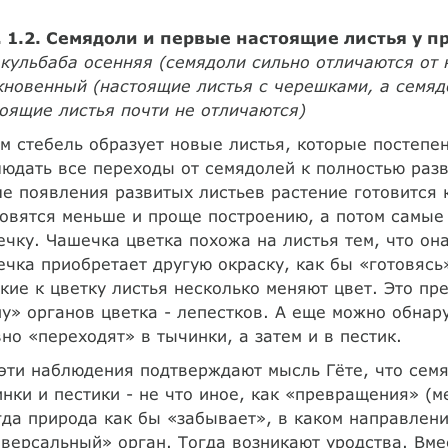
. 1.2. Семядоли и первые настоящие листья у п
кульбаба осенняя (семядоли сильно отличаются от 
новенный (настоящие листья с черешками, а семядол
оящие листья почти не отличаются)
м стебель образует новые листья, которые постепе
юдать все переходы от семядолей к полностью разви
е появления развитых листьев растение готовится 
овятся меньше и проще построению, а потом самые 
чку. Чашечка цветка похожа на листья тем, что он
чка приобретает другую окраску, как бы «готовясь
кие к цветку листья несколько меняют цвет. Это п
у» органов цветка - лепестков. А еще можно обнар
но «переходят» в тычинки, а затем и в пестик.
эти наблюдения подтверждают мысль Гёте, что семя
нки и пестики - не что иное, как «превращения» (м
да природа как бы «забывает», в каком направлени
версальный» орган. Тогда возникают уродства. Вме