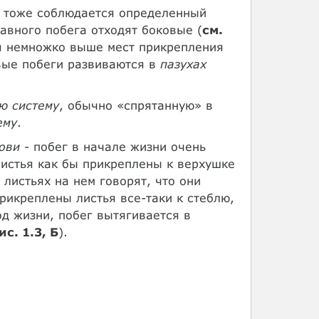
и тоже соблюдается определенный
лавного побега отходят боковые (
см.
ся немножко выше мест прикрепления
овые побеги развиваются в
пазухах
ю систему
, обычно «спрятанную» в
ему
.
ови
- побег в начале жизни очень
 листья как бы прикреплены к верхушке
о листьях на нем говорят, что они
рикреплены листья все-таки к стеблю,
од жизни, побег вытягивается в
ис. 1.3, Б
).