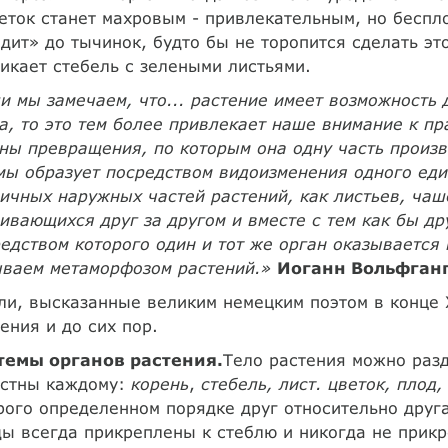
еток станет махровым - привлекательным, но беспл
дит» до тычинок, будто бы не торопится сделать эт
икает стебель с зелеными листьями.
и мы замечаем, что... растение имеет возможность
а, то это тем более привлекает наше внимание к п
ны превращения, по которым она одну часть произв
ы образует посредством видоизменения одного еди
ичных наружных частей растений, как листьев, чаш
ивающихся друг за другом и вместе с тем как бы друг
едством которого один и тот же орган оказывается
ываем метаморфозом растений.»
Иоганн Вольфган
и, высказанные великим немецким поэтом в конце X
ения и до сих пор.
темы органов растения.
Тело растения можно раз
естны каждому:
корень
,
стебель, лист. цветок, плод,
рого определенном порядке друг относительно друга
ы всегда прикреплены к стеблю и никогда не прикр