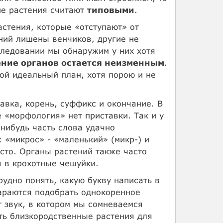
ие растения считают
типовыми
.
стения, которые «отступают» от
ений лишены венчиков, другие не
следовании мы обнаружим у них хотя
ние органов остается неизменным
.
вой идеальный план, хотя порою и не
авка, корень, суффикс и окончание. В
е «морфология» нет приставки. Так и у
-нибудь часть слова удачно
 «микрос» - «маленький» (микр-) и
осто. Органы растений также часто
я в крохотные чешуйки.
рудно понять, какую букву написать в
тараются подобрать однокоренное
т звук, в котором мы сомневаемся
ать близкородственные растения для