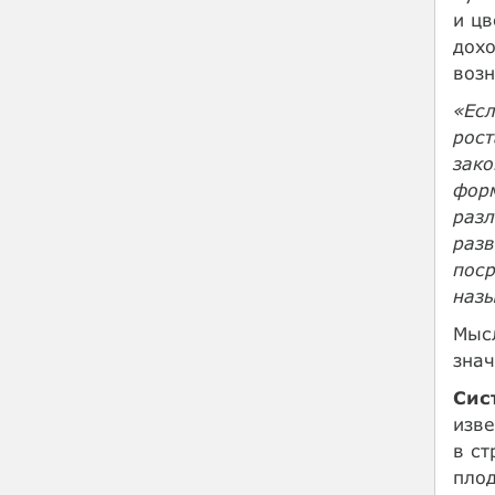
и цв
дохо
возн
«Есл
рост
зако
форм
разл
разв
поср
наз
Мысл
знач
Сис
изв
в ст
плод