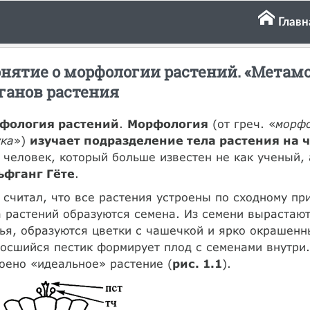
Главн
нятие о морфологии растений. «Метам
ганов растения
фология растений
.
Морфология
(от греч. «
морф
ука
»)
изучает подразделение тела растения на 
 человек, который больше известен не как ученый, 
ьфганг Гёте
.
 считал, что все растения устроены по сходному пр
 растений образуются семена. Из семени вырастают
ья, образуются цветки с чашечкой и ярко окрашенн
осшийся пестик формирует плод с семенами внутри.
оено «идеальное» растение (
рис. 1.1
).