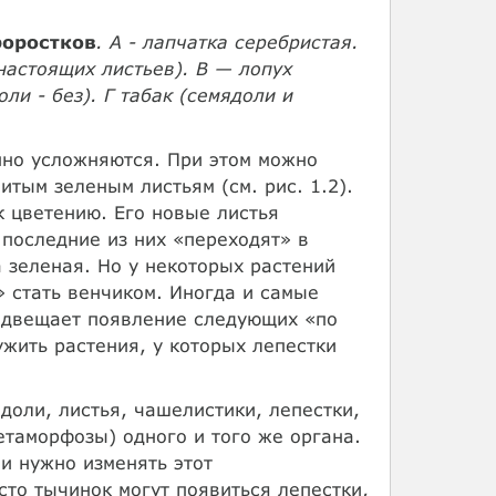
роростков
. А - лапчатка серебристая.
настоящих листьев). В — лопух
и - без). Г табак (семядоли и
нно усложняются. При этом можно
тым зеленым листьям (см. рис. 1.2).
к цветению. Его новые листья
последние из них «переходят» в
а зеленая. Но у некоторых растений
» стать венчиком. Иногда и самые
редвещает появление следующих «по
ужить растения, у которых лепестки
доли, листья, чашелистики, лепестки,
етаморфозы) одного и того же органа.
и нужно изменять этот
сто тычинок могут появиться лепестки,