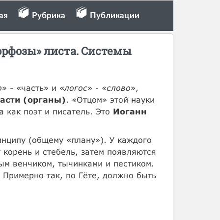
ая
Рубрика
Публикации
орфозы» листа. Системы
о
» - «часть» и «
логос
» - «
слово
»,
части (органы)
. «Отцом» этой науки
а как поэт и писатель. Это
Иоганн
инципу (общему «плану»). У каждого
 корень и стебель, затем появляются
ым венчиком, тычинками и пестиком.
 Примерно так, по Гёте, должно быть