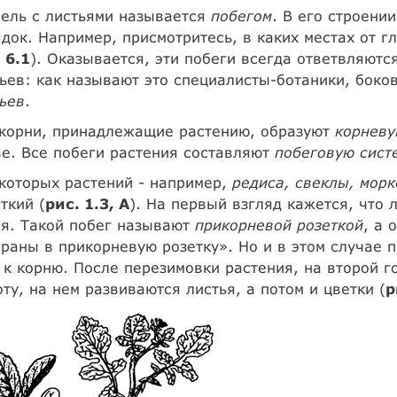
ель с листьями называется
побегом
. В его строени
док. Например, присмотритесь, в каких местах от г
 6.1
). Оказывается, эти побеги всегда ответвляют
ьев: как называют это специалисты-ботаники, бок
ьев
.
 корни, принадлежащие растению, образуют
корневу
е. Все побеги растения составляют
побеговую сист
которых растений - например,
редиса, свеклы, морк
ткий (
рис. 1.3, А
). На первый взгляд кажется, что
ня. Такой побег называют
прикорневой розеткой
, а 
раны в прикорневую розетку». Но и в этом случае п
 к корню. После перезимовки растения, на второй г
ту, на нем развиваются листья, а потом и цветки (
р