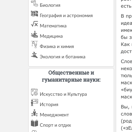
Биология
есть
В пр
География и астрономия
идеа
Математика
имею
Медицина
бы з
Как 
Физика и химия
дост
Экология и ботаника
Слов
неко
Общественные и
тюль
гуманитарные науки:
маск
«биу
Искусство и Культура
маск
История
Вы, 
слов
Менеджмент
(род
Спорт и отдих
(«зЕ