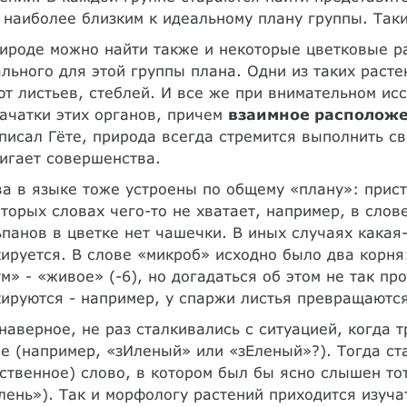
 наиболее близким к идеальному плану группы. Так
ироде можно найти также и некоторые цветковые ра
льного для этой группы плана. Одни из таких раст
т листьев, стеблей. И все же при внимательном ис
ачатки этих органов, причем
взаимное расположе
писал Гёте, природа всегда стремится выполнить с
игает совершенства.
а в языке тоже устроены по общему «плану»: прист
торых словах чего-то не хватает, например, в слов
панов в цветке нет чашечки. В иных случаях какая
ируется. В слове «микроб» исходно было два корня:
м» - «живое» (-6), но догадаться об этом не так пр
ируются - например, у спаржи листья превращаютс
наверное, не раз сталкивались с ситуацией, когда т
е (например, «зИленый» или «зЕленый»?). Тогда с
ственное) слово, в котором был бы ясно слышен то
лень»). Так и морфологу растений приходится изуч