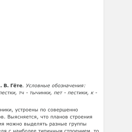
 В. Гёте
. Условные обозначения:
естки, тч - тычинки, пет - пестики, к -
тники, устроены по совершенно
ов. Выясняется, что планов строения
ения можно выделять разные группы
еля с наиболее типичным строением, то