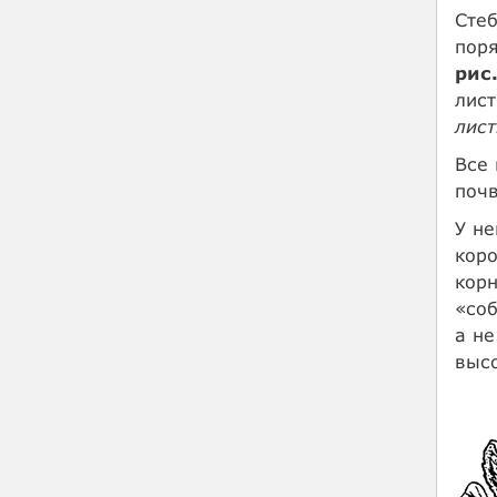
Стеб
поря
рис.
лист
лист
Все
почв
У не
коро
кор
«соб
а не
высо