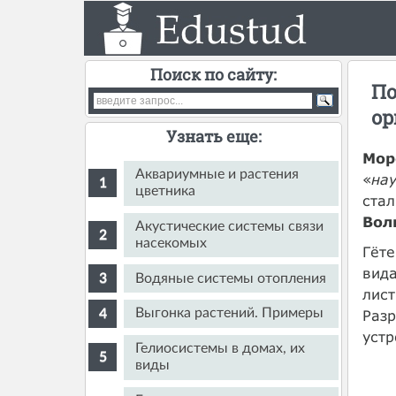
Поиск по сайту:
По
ор
Узнать еще:
Мор
Аквариумные и растения
«
на
цветника
стал
Вол
Акустические системы связи
насекомых
Гёте
вида
Водяные системы отопления
лист
Выгонка растений. Примеры
Разр
устр
Гелиосистемы в домах, их
виды