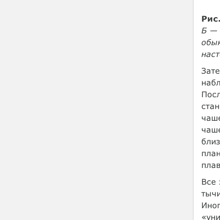
Рис
Б — 
обык
наст
Зате
набл
Посл
стан
чаше
чаше
близ
план
плав
Все 
тычи
Иног
«уни