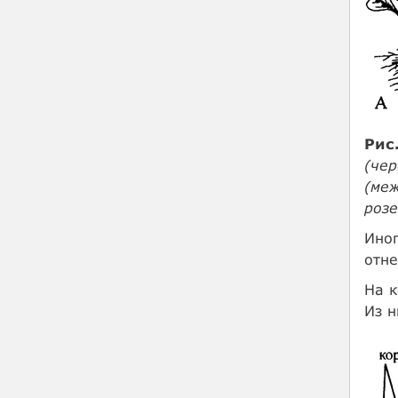
Рис
(чер
(меж
розе
Ино
отне
На к
Из н