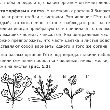
, чтобы определить, с каким органом он имеет дело.
таморфозы» листа
. У цветковых растений бывают
нают расти стебли с листьями. Это явление Гёте н
дый, кто хоть немного станет наблюдать рост расте
едних иногда преобразуются и принимают то целико
лежащих частей», - писал он. Раз центральные част
ожно предположить, что части цветка и листья род
ставляют собой варианты одного и того же органа.
тво разных органов Гёте подтверждал такими набл
земли семядоли проростка - зеленые, имеют жилки, 
жи на листья (
рис. 1.2
).