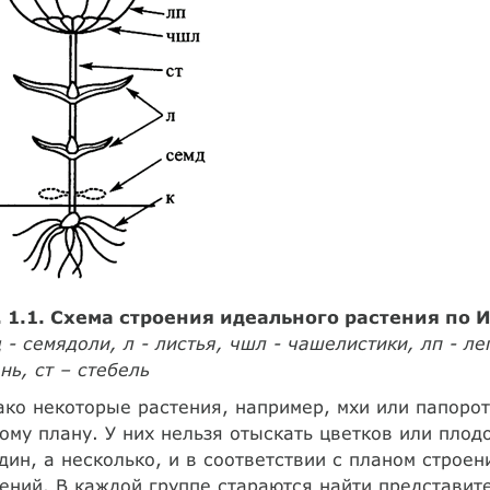
. 1.1. Схема строения идеального растения по И.
 - семядоли, л - листья, чшл - чашелистики, лп - леп
нь, ст – стебель
ко некоторые растения, например, мхи или папоро
ому плану. У них нельзя отыскать цветков или плод
дин, а несколько, и в соответствии с планом стро
ений. В каждой группе стараются найти представит