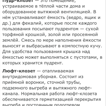
Пудр-клозет
— это помещение,
устраиваемое в тёплой части дома и
оборудованное вытяжной вентиляцией. В
нём устанавливают ёмкость (ведро, ящик и
др.) для фекалий, которые после каждого
пользования посыпают пудрентом — сухой
торфяной крошкой, золой или просеянной
землёй. Смесь по мере наполнения ёмкости
выносят и выбрасывают в компостную кучу.
Для удобства пользования крышка над
ёмкостью может выполняться с пустотами, в
которых хранится пудрент.
Люфт-клозет
— отапливаемая
внутридомовая уборная. Состоит из
приёмной воронки, сточной трубы,
подземного выгреба и вытяжного люфт-
канала. Нормальная работа люфт-клозета
обеспечивается герметизацией перекрытия
выгреба и постоянным подогревом