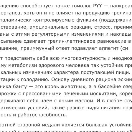
щению способствует также гомолог PYY — панкреат
ерганса, хоть он и не влияет на продукцию грелина
таламически контролируемые функции (поддержание
ствование, эмоциональные реакции, стресс, преим
аны с этими регуляторными изменениями и накладыв
сыпание сдвигает грелин-лептиновое равновесие в
щение, преиммунный ответ подавляет аппетит (см. т.
т представить себе всю многоконтурность и неодноз
му метаболизм здорового человека так устойчив пр
икальных изменениях характера поступающей пищи.
тации к голоданию. Основу дневного рациона эским
ника банту — это кровь животных, а в бассейне оз
ирожки с прессованными печеными москитами, коре
ерживают себя чаем с ячьим маслом. И в любом сл
атических условий, такие разные виды питания поз
ость и работоспособность.
отной стороной медали является большая устойчив
шений в системе массостата к лечению: если его о