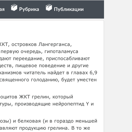
ая
Рубрика
Публикации
КТ, островков Лангерганса,
 первую очередь, гипоталамуса
дают переедание, приспосабливают
ществ, пищевое поведение и другие
анизмов читатель найдет в главах 6,9
освященного голоданию, будет уместен
оцитов ЖКТ грелин, который
ктуры, производящие нейропептид Y и
озы) и белковая (и в гораздо меньшей
авляют продукцию грелина. В то же