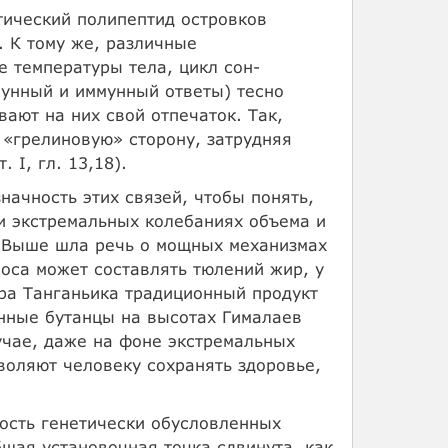
ический полипептид островков
. К тому же, различные
 температуры тела, цикл сон-
мунный и иммунный ответы) тесно
ают на них свой отпечаток. Так,
 «грелиновую» сторону, затрудняя
 I, гл. 13,18).
начность этих связей, чтобы понять,
и экстремальных колебаниях объема и
 Выше шла речь о мощных механизмах
оса может составлять тюлений жир, у
ера Танганьика традиционный продукт
нные бутанцы на высотах Гималаев
учае, даже на фоне экстремальных
воляют человеку сохранять здоровье,
ость генетически обусловленных
бщая установочная точка сдвинута, как