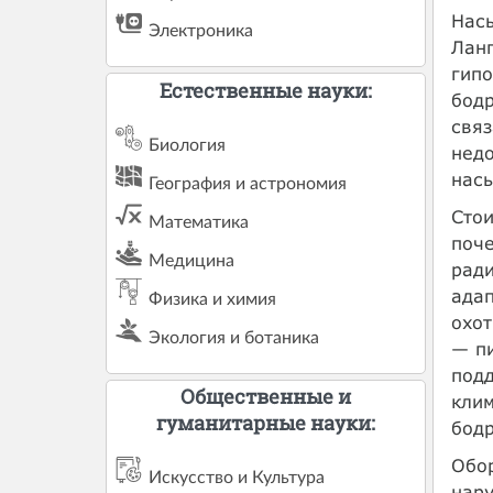
Насы
Электроника
Ланг
гипо
Естественные науки:
бодр
связ
Биология
недо
насы
География и астрономия
Стои
Математика
поче
Медицина
рад
адап
Физика и химия
охот
Экология и ботаника
— п
подд
Общественные и
клим
гуманитарные науки:
бодр
Обор
Искусство и Культура
нару