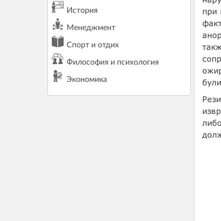
при 
История
факт
Менеджмент
анор
Спорт и отдих
такж
сопр
Философия и психология
ожи
Экономика
були
Рези
извр
либо
долж