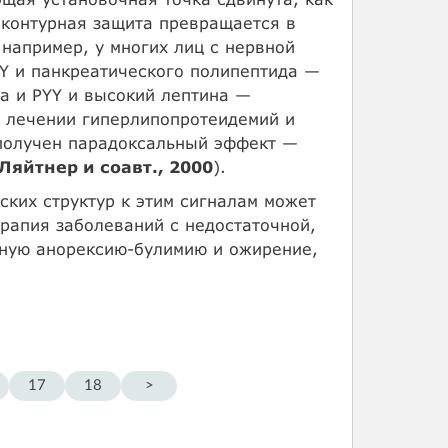
оконтурная защита превращается в
 например, у многих лиц с нервной
YY и панкреатического полипептида —
а и PYY и высокий лептина —
 лечении гиперлипопротеидемий и
получен парадоксальный эффект —
 Ляйтнер и соавт., 2000
).
ских структур к этим сигналам может
ерапия заболеваний с недостаточной,
вную анорексию-булимию и ожирение,
17
18
>