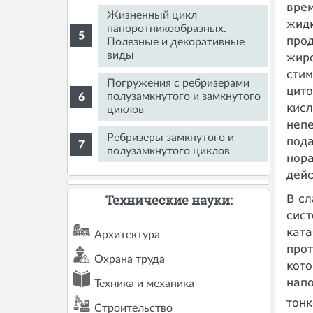
врем
Жизненный цикл
жидк
папоротникообразных.
прод
Полезные и декоративные
виды
жиро
сти
Погружения с ребризерами
цит
полузамкнутого и замкнутого
кисл
циклов
непе
Ребризеры замкнутого и
пода
полузамкнутого циклов
нор
дейс
Технические науки:
В сл
сист
ката
Архитектура
прот
Охрана труда
кото
напо
Техника и механика
тонк
Строительство