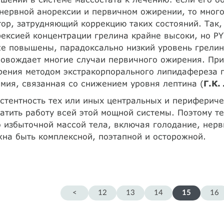
нервной анорексии и первичном ожирении, то мног
ор, затрудняющий коррекцию таких состояний. Так,
ексией концентрации грелина крайне высоки, но P
е повышены, парадоксально низкий уровень грелин
овождает многие случаи первичного ожирения. При
рения методом экстракорпорального липидафереза 
мия, связанная со снижением уровня лептина (
Г.К.
стентность тех или иных центральных и перифериче
атить работу всей этой мощной системы. Поэтому т
 избыточной массой тела, включая голодание, нер
на быть комплексной, поэтапной и осторожной.
<
12
13
14
15
16