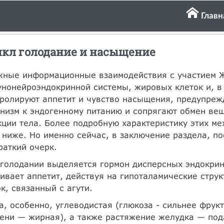
Главн
кл голодание и насыщение
жные информационные взаимодействия с участием Ж
нонейроэндокринной системы, жировых клеток и, в
ролируют аппетит и чувство насыщения, предупреж
низм к эндогенному питанию и сопрягают обмен ве
ции тела. Более подробную характеристику этих мех
 ниже. Но именно сейчас, в заключение раздела, п
раткий очерк.
голодании выделяется гормон дисперсных эндокрин
ивает аппетит, действуя на гипоталамические стру
к, связанный с агути.
, особенно, углеводистая (глюкоза - сильнее фрукт
ени — жирная), а также растяжение желудка — под