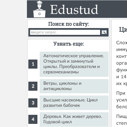
Поиск по сайту:
Ци
Сло
Узнать еще:
имму
конт
Автоматическое управление.
Открытый и замкнутый
орга
циклы. Преобразователи и
функ
сервомеханизмы
и 14
их к
Ветры, циклоны и
антициклоны
При 
усил
Высшие насекомые. Цикл
развития бабочек
бело
Пища
Деревья. Как живет дерево.
Годовой цикл
степ