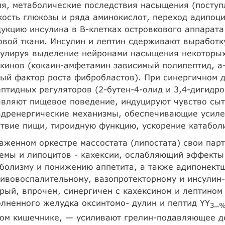
я, метаболические последствия насыщения (поступ
ость глюкозы и ряда аминокислот, переход адипоц
укцию инсулина в В-клетках островкового аппарат
вой ткани. Инсулин и лептин сдерживают выработку
мулируя выделение нейронами насыщения некоторых
окинов (кокаин-амфетамин зависимый полипептид, 
ый фактор роста фибробластов). При синергичном 
птидных регуляторов (2-бутен-4-олид и 3,4-дигидро
вляют пищевое поведение, индуцируют чувство сыт
адренергические механизмы, обеспечивающие усиле
твие пищи, тироидную функцию, ускорение катабол
аженном оркестре массостата (липостата) свои пар
емы и липоцитов - кахексии, ослабляющий эффекты
болизму и понижению аппетита, а также адипонектш
ивовоспалительному, вазопротекторному и инсулин
рый, впрочем, синергичен с кахексином и лептином
лненного желудка оксинтомо- дулин и пептид YY
_
3
ом кишечнике, — усиливают грелин-подавляющее де