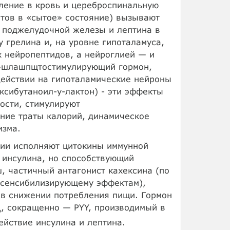
ление в кровь и цереброспинальную
итов в «сытое» состояние) вызывают
а поджелудочной железы и лептина в
 грелина и, на уровне гипоталамуса,
 нейропептидов, а нейроглией — и
а-шлашпщтостимулирующий гормон,
действии на гипоталамические нейроны
ксибутаноил-у-лактон) - эти эффекты
ости, стимулируют
ние траты калорий, динамическое
изма.
тии исполняют цитокины иммунной
 инсулина, но способствующий
, частичный антагонист кахексина (по
-сенсибилизирующему эффектам),
 в снижении потребления пищи. Гормон
, сокращенно — PYY, производимый в
%
йствие инсулина и лептина.