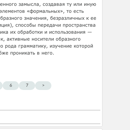
енного замысла, создавая ту или иную
 элементов «формальных», то есть
бразного значения, безразличных к ее
иция), способы передачи пространства
ника их обработки и использования —
к, активные носители образного
го рода грамматику, изучение которой
бже проникать в него.
6
7
>