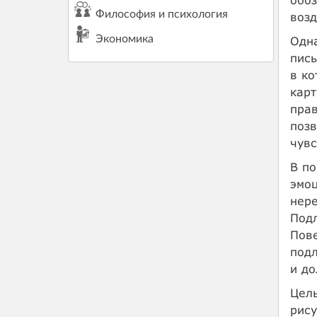
Философия и психология
возд
Экономика
Одна
пись
в ко
карт
прав
позв
чувс
В по
эмоц
нере
Подл
Пове
подл
и до
Цель
рису