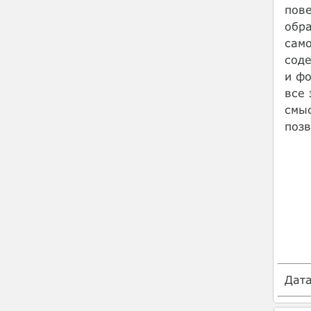
пове
обра
само
соде
и фо
все 
смыс
позв
Дат