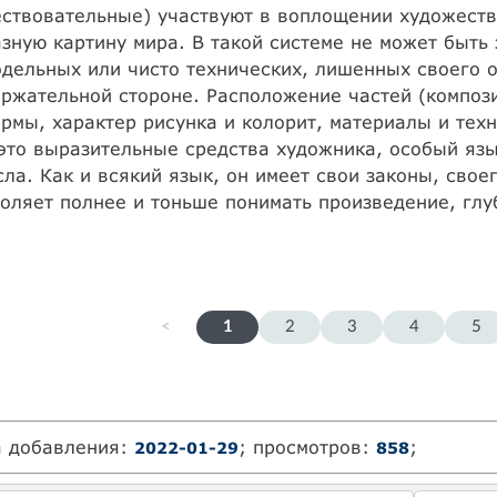
ствовательные) участвуют в воплощении художеств
зную картину мира. В такой системе не может быть
дельных или чисто технических, лишенных своего о
ржательной стороне. Расположение частей (композ
рмы, характер рисунка и колорит, материалы и тех
это выразительные средства художника, особый язы
ла. Как и всякий язык, он имеет свои законы, свое
оляет полнее и тоньше понимать произведение, глу
<
1
2
3
4
5
а добавления:
; просмотров:
;
2022-01-29
858