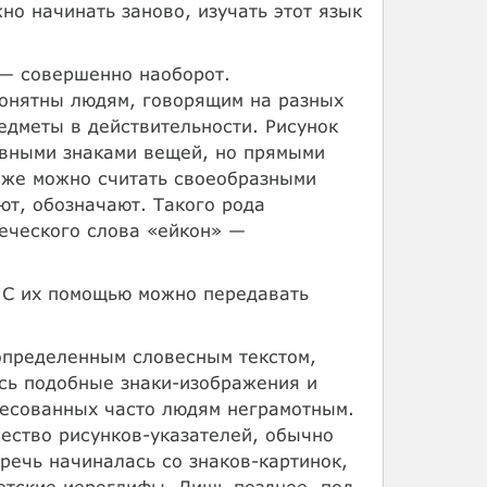
но начинать заново, изучать этот язык
 — совершенно наоборот.
понятны людям, говорящим на разных
едметы в действительности. Рисунок
ловными знаками вещей, но прямыми
оже можно считать своеобразными
ют, обозначают. Такого рода
реческого слова «ейкон» —
. С их помощью можно передавать
 определенным словесным текстом,
сь подобные знаки-изображения и
ресованных часто людям неграмотным.
ество рисунков-указателей, обычно
речь начиналась со знаков-картинок,
етские иероглифы. Лишь позднее, под