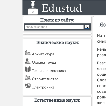
Поиск по сайту:
Яз
На т
смыс
Технические науки:
Речь
Архитектура
разл
Разг
Охрана труда
язы
Техника и механика
обще
Строительство
Слов
спос
Электроника
сове
родн
Естественные науки:
жизн