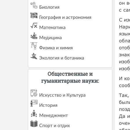
он в
Биология
с са
География и астрономия
С
из
Нари
Математика
язык
Медицина
обл
ото
Физика и химия
знак
Экология и ботаника
изо
изо
Общественные и
И ко
гуманитарные науки:
сооб
Так,
Искусство и Культура
были
История
позд
Менеджмент
Да и
очен
Спорт и отдих
обоз