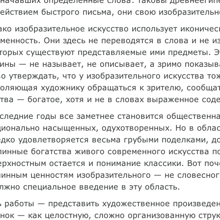
ействием быстрого письма, они свою изобразительн
ко изобразительное искусство использует иконичес
менность. Они здесь не переводятся в слова и не и
торых существуют представляемые ими предметы. Э
ины — не называет, не описывает, а зримо показыв
о утверждать, что у изобразительного искусства тож
оляющая художнику обращаться к зрителю, сообщат
тва — богатое, хотя и не в словах выраженное сод
следние годы все заметнее становится общественна
ионально насыщенных, одухотворенных. Но в облас
дко удовлетворяется весьма грубыми поделками, д
инные богатства живого современного искусства п
рхностным остается и понимание классики. Вот поч
инным ценностям изобразительного — не словесног
лжно специальное введение в эту область.
 работы — представить художественное произведен
нок — как целостную, сложно организованную структ