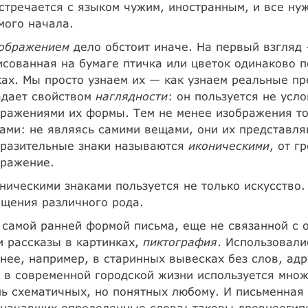
стречается с языком чужим, иностранным, и все нуж
мого начала.
ображением
дело обстоит иначе. На первый взгляд
сованная на бумаге птичка или цветок одинаково 
ах. Мы просто узнаем их — как узнаем реальные пр
адает свойством
наглядности
: он пользуется не ус
бражениями их формы. Тем не менее изображения т
ами: не являясь самими вещами, они их представля
бразительные знаки называются
иконическими
, от г
бражение.
ническими знаками пользуется не только искусство
щения различного рода.
 самой ранней формой письма, еще не связанной с
 рассказы в картинках,
пиктография
. Использовали
нее, например, в старинных вывесках без слов, ад
 в современной городской жизни используется множ
ь схематичных, но понятных любому. И письменная 
начавших определенные слова: таковы древнеегип