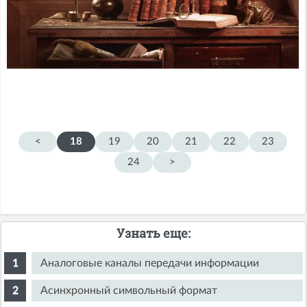
<
18
19
20
21
22
23
24
>
Узнать еще:
Аналоговые каналы передачи информации
Асинхронный символьный формат