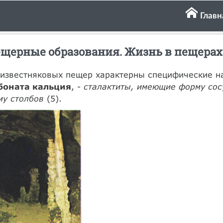
Главн
щерные образования. Жизнь в пещерах
известняковых пещер характерны специфические н
боната кальция
, -
сталактиты, имеющие форму сос
му столбов
(5).