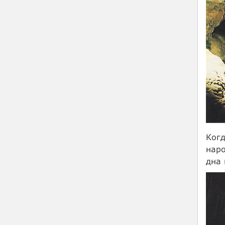
Когд
наро
дна