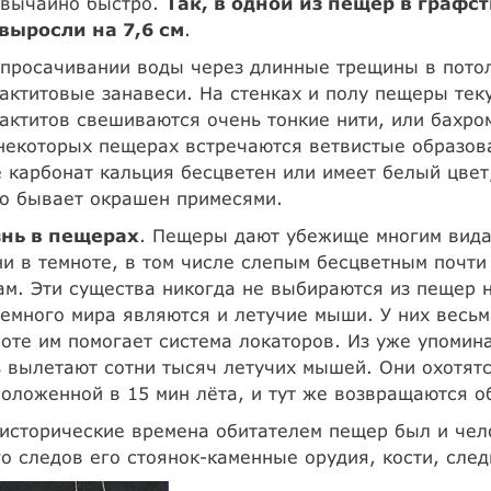
звычайно быстро.
Так, в одной из пещер в графс
 выросли на 7,6 см
.
 просачивании воды через длинные трещины в пото
актитовые занавеси. На стенках и полу пещеры тек
актитов свешиваются очень тонкие нити, или бахро
некоторых пещерах встречаются ветвистые образов
 карбонат кальция бесцветен или имеет белый цвет
о бывает окрашен примесями.
нь в пещерах
. Пещеры дают убежище многим вида
и в темноте, в том числе слепым бесцветным почт
м. Эти существа никогда не выбираются из пещер 
емного мира являются и летучие мыши. У них весьм
оте им помогает система локаторов. Из уже упоми
 вылетают сотни тысяч летучих мышей. Они охотятс
оложенной в 15 мин лёта, и тут же возвращаются о
исторические времена обитателем пещер был и чел
о следов его стоянок-каменные орудия, кости, след