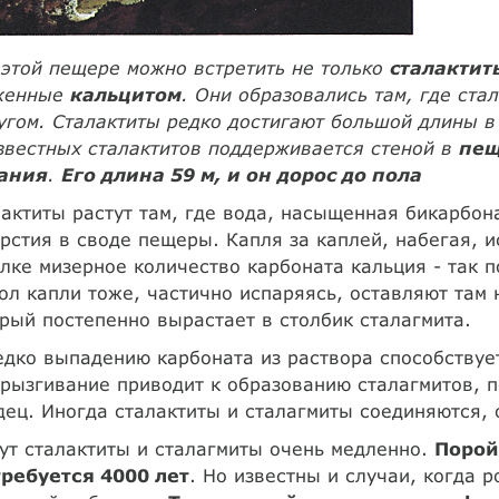
 этой пещере можно встретить не только
сталактит
женные
кальцитом
. Они образовались там, где ста
угом. Сталактиты редко достигают большой длины в
звестных сталактитов поддерживается стеной в
пещ
ания
.
Его длина 59 м, и он дорос до пола
актиты растут там, где вода, насыщенная бикарбон
рстия в своде пещеры. Капля за каплей, набегая, и
лке мизерное количество карбоната кальция - так 
ол капли тоже, частично испаряясь, оставляют там
рый постепенно вырастает в столбик сталагмита.
дко выпадению карбоната из раствора способствует
рызгивание приводит к образованию сталагмитов, 
ец. Иногда сталактиты и сталагмиты соединяются, о
ут сталактиты и сталагмиты очень медленно.
Порой
требуется 4000 лет
. Но известны и случаи, когда 