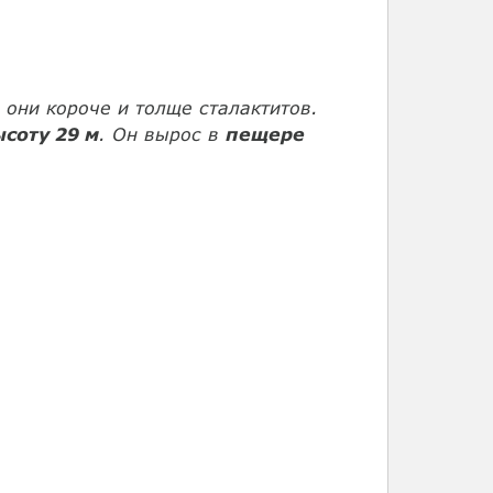
 они короче и толще сталактитов.
соту 29 м
. Он вырос в
пещере