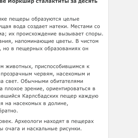
тве Йоркшир сталактиты за десять
лке пещеры образуются целые
ущая вода создает натеки. Местами со
ма; их происхождение вызывает споры.
ания, напоминающие цветы. В чистом
, но в пещерных образованиях он
м животных, приспособившимся к
и прозрачным червям, насекомым и
на свет. Обычными обитателями
а плохое зрение, ориентироваться в
навшийся Карлсбадских пещер каждую
я на насекомых в долине,
братно.
овек. Археологи находят в пещерах
ы очага и наскальные рисунки.