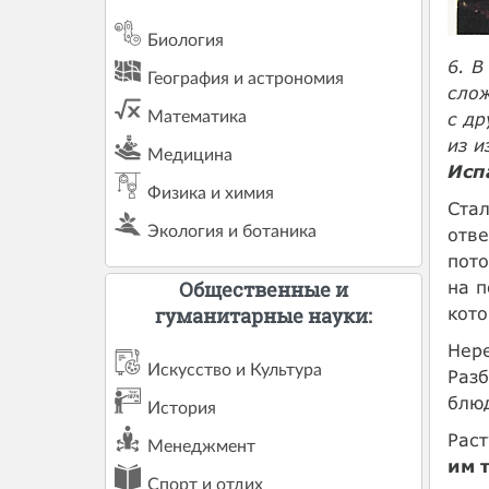
Биология
6. В
География и астрономия
сло
Математика
с др
из и
Медицина
Исп
Физика и химия
Стал
Экология и ботаника
отве
пото
на п
Общественные и
кото
гуманитарные науки:
Нере
Искусство и Культура
Разб
блюд
История
Раст
Менеджмент
им 
Спорт и отдих