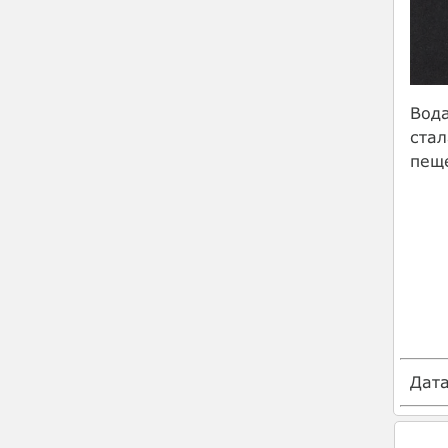
Вода
стал
пещ
Дат