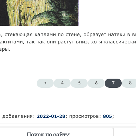
, стекающая каплями по стене, образует натеки в 
актитами, так как они растут вниз, хотя классическ
еры.
<
4
5
6
7
8
а добавления:
; просмотров:
;
2022-01-28
805
Поиск по сайту: