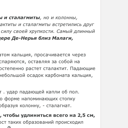
ы и сталагмиты
, но и колонны,
лактиты и сталагмиты встретились друг
 силу своей хрупкости. Самый длинный
ере Де-Нерья близ Малаги,
атом кальция, просачивается через
спаряются, оставляя за собой на
постепенно растет сталактит. Падающие
 небольшой осадок карбоната кальция,
 . удар падающей капли об пол.
по форме напоминающих стопку
бразуя колонну, - сталагнат.
, чтобы удлиниться всего на 2,5 см,
рост таких образований происходил