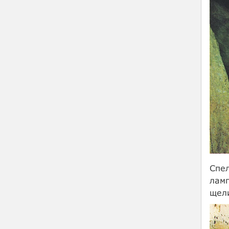
Спел
ламп
щел