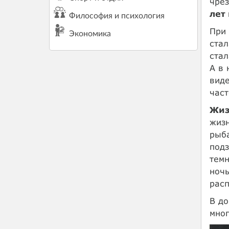
чре
лет
Философия и психология
При
Экономика
стал
стал
А в 
виде
част
Жиз
жизн
рыба
подз
темн
ночь
расп
В до
мног