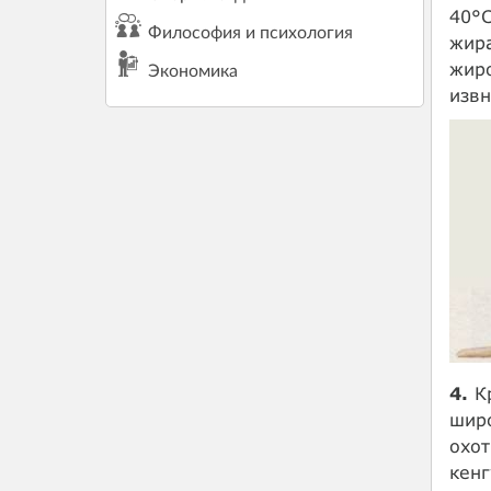
40°С
Философия и психология
жира
жиро
Экономика
извн
4.
Кр
широ
охот
кенг