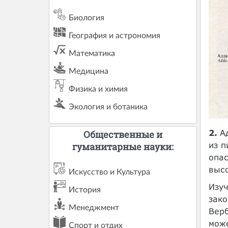
Биология
География и астрономия
Математика
Медицина
Физика и химия
Экология и ботаника
2.
А
Общественные и
из п
гуманитарные науки:
опас
высо
Искусство и Культура
Изуч
История
зако
Менеджмент
Верб
може
Спорт и отдих