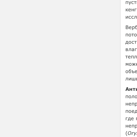
пуст
кенг
иссл
Верб
пото
дост
влаг
тепл
може
объе
лишь
Ант
поло
непр
поед
где 
непр
(
Or