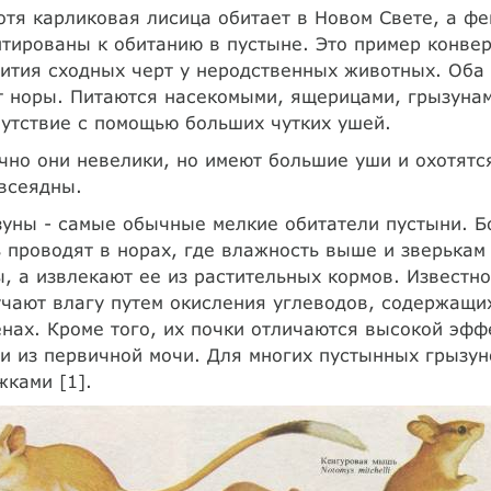
тя карликовая лисица обитает в Новом Свете, а фе
тированы к обитанию в пустыне. Это пример конвер
ития сходных черт у неродственных животных. Оба 
 норы. Питаются насекомыми, ящерицами, грызунам
утствие с помощью больших чутких ушей.
но они невелики, но имеют большие уши и охотятся
всеядны.
уны - самые обычные мелкие обитатели пустыни. Б
 проводят в норах, где влажность выше и зверькам 
, а извлекают ее из растительных кормов. Известн
чают влагу путем окисления углеводов, содержащих
нах. Кроме того, их почки отличаются высокой эф
и из первичной мочи. Для многих пустынных грызу
ками [1].