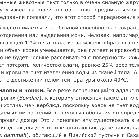
ынные животные пьют только в очень сильную жару
уру известны своей способностью передвигаться о
едования показали, что этот способ передвижения 
люд отличается и необычной способностью сокраща
отделения или выделения мочи. Человек, например,
игающей 12% веса тела, из-за «скачкообразного пе
и объем крови уменьшается, она густеет и кровооб
о не будет больше рассеиваться с поверхности кож
т потерять количество влаги, равное 25% веса тел
м крови за счет извлечения воды из тканей тела. 
 по достижении телом температуры около 40°С.
илопы и кошки.
Все реже встречающийся аддакс п
рогих (
Bovidae
), к которому относятся также анти
ихотлив, чем верблюд, поскольку вовсе не пьет во
аемых им растений. С помощью обоняния он опреде
прошли дожди. Это и помогает ему существовать в 
игодных для других млекопитающих, даже таких, ка
yx dammah
), обитающий в Ливийской пустыне и Саха