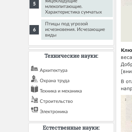
яйцекладущие
млекопитающие.
Характеристика сумчатых
Птицы под угрозой
исчезновения. Исчезающие
виды
Клю
Технические науки:
веса
Добр
Архитектура
[вни
В от
Охрана труда
напр
Техника и механика
Строительство
Электроника
Естественные науки: