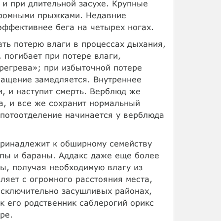
 и при длительной засухе. Крупные
громными прыжками. Недавние
эффективнее бега на четырех ногах.
ть потерю влаги в процессах дыхания,
 погибает при потере влаги,
регрева»; при избыточной потере
ращение замедляется. Внутреннее
и, и наступит смерть. Верблюд же
а, и все же сохранит нормальный
А потоотделение начинается у верблюда
ринадлежит к обширному семейству
лопы и бараны. Аддакс даже еще более
ды, получая необходимую влагу из
ляет с огромного расстояния места,
исключительно засушливых районах,
к его родственник саблерогий орикс
ре.