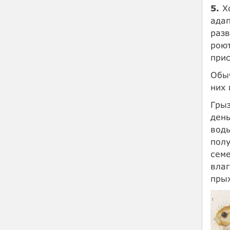
5.
Хо
адап
разв
роют
прис
Обыч
них 
Грыз
день
воды
полу
семе
влаг
прыж