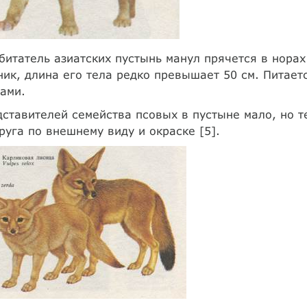
итатель азиатских пустынь манул прячется в норах
ик, длина его тела редко превышает 50 см. Питает
ами.
ставителей семейства псовых в пустыне мало, но те
руга по внешнему виду и окраске [5].