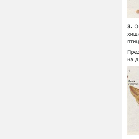
3.
Об
хищн
птиц
Пред
на д