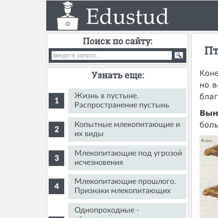
Поиск по сайту:
Пт
Коне
Узнать еще:
но в
благ
Жизнь в пустыне.
Распространение пустынь
Вын
боль
Копытные млекопитающие и
их виды
Млекопитающие под угрозой
исчезновения
Млекопитающие прошлого.
Признаки млекопитающих
Однопроходные -