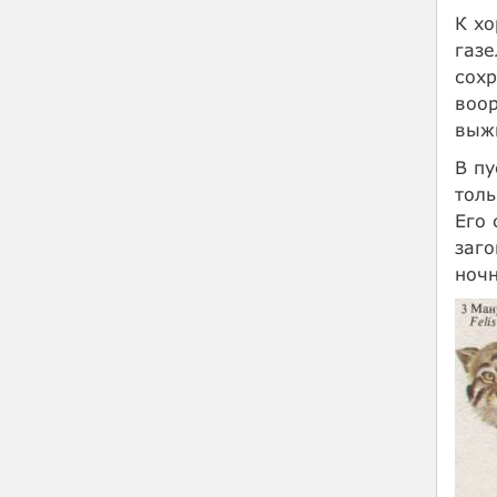
К хо
газе
сохр
воо
выж
В пу
толь
Его 
заго
ноч