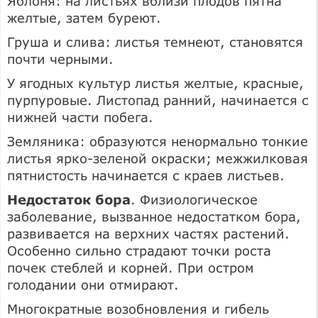
Яблоня: на листьях вблизи плодов пятна
желтые, затем буреют.
Груша и слива: листья темнеют, становятся
почти черными.
У ягодных культур листья желтые, красные,
пурпуровые. Листопад ранний, начинается с
нижней части побега.
Земляника: образуются ненормально тонкие
листья ярко-зеленой окраски; межжилковая
пятнистость начинается с краев листьев.
Недостаток бора
. Физиологическое
заболевание, вызванное недостатком бора,
развивается на верхних частях растений.
Особенно сильно страдают точки роста
почек стеблей и корней. При остром
голодании они отмирают.
Многократные возобновления и гибель