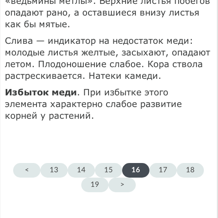
«ведьмины метлы». Верхние листья побегов
опадают рано, а оставшиеся внизу листья
как бы мятые.
Слива — индикатор на недостаток меди:
молодые листья желтые, засыхают, опадают
летом. Плодоношение слабое. Кора ствола
растрескивается. Натеки камеди.
Избыток меди
. При избытке этого
элемента характерно слабое развитие
корней у растений.
<
13
14
15
16
17
18
19
>