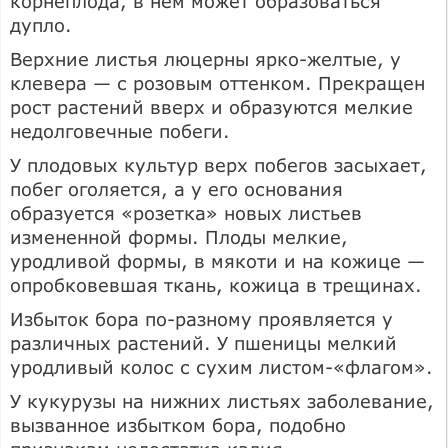
корнеплода, в нем может образоваться
дупло.
Верхние листья люцерны ярко-желтые, у
клевера — с розовым оттенком. Прекращен
рост растений вверх и образуются мелкие
недолговечные побеги.
У плодовых культур верх побегов засыхает,
побег оголяется, а у его основания
образуется «розетка» новых листьев
измененной формы. Плоды мелкие,
уродливой формы, в мякоти и на кожице —
опробковевшая ткань, кожица в трещинах.
Избыток бора по-разному проявляется у
различных растений. У пшеницы мелкий
уродливый колос с сухим листом-«флагом».
У кукурузы на нижних листьях заболевание,
вызванное избытком бора, подобно