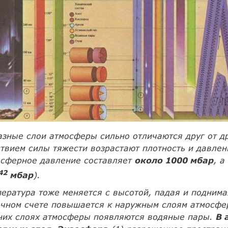
Разные слои атмосферы сильно отличаются друг от д
твием силы тяжести возрастают плотность и давлен
осферное давление составляет
около 1000 мбар
, а
42
мбар
).
ература тоже меняется с высотой, падая и поднима
чном счете повышается к наружным слоям атмосфер
них слоях атмосферы появляются водяные пары.
В 