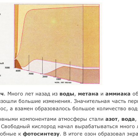
ч
. Много лет назад из
воды
,
метана
и
аммиака
об
зошли большие изменения. Значительная часть пер
ос, а взамен образовалось большое количество водя
овными компонентами атмосферы стали
азот
,
вода
. Свободный кислород начал вырабатываться много л
собные к
фотосинтезу
. В итоге озон образовал эк