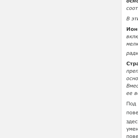
осн
соот
В э
Ион
вкл
мелк
ради
Стр
пре
осн
Вмес
ее в
Под 
пове
здес
уме
пове