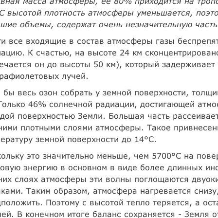
овная масса атмосферы, ее 80% приходится на тро
 С высотой плотность атмосферы уменьшается, поэт
шие объемы, содержат очень незначительную часть 
и все входящие в состав атмосферы газы беспрепя
ацию. К счастью, на высоте 24 км сконцентрирован
ечается он до высоты 50 км), который задерживает
трафиолетовых лучей.
 бы весь озон собрать у земной поверхности, толщи
Только 46% солнечной радиации, достигающей атмо
дой поверхностью Земли. Большая часть рассеивае
ними плотными слоями атмосферы. Такое привнесе
ературу земной поверхности до 14°С.
ольку это значительно меньше, чем 5700°С на пове
овую энергию в основном в виде более длинных инф
их слоях атмосферы эти волны поглощаются двуок
ками. Таким образом, атмосфера нагревается снизу,
положить. Поэтому с высотой тепло теряется, а ос
ей. В конечном итоге баланс сохраняется - Земля о