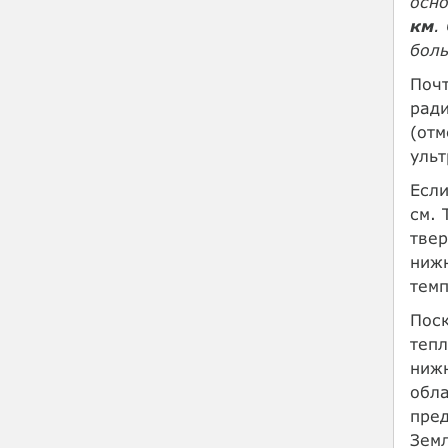
осн
км
.
боль
Почт
ради
(отм
уль
Если
см. 
твер
ниж
темп
Поск
тепл
нижн
обла
пред
Земл