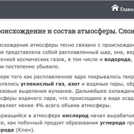
Главн
оисхождение и состав атмосферы. Сло
схождение атмосферы тесно связано с происхожден
я представляла собой расплавленный шар, она, ве
очкой космических газов, в том числе и
водорода
,
и постепенно убывало.
ере того как расплавленное ядро покрывалось твер
елялись
углекислый газ
,
азот
и водяные пары, обр
азовые выделения вулканов. Дальнейшее охлаждени
сферы водяного пара, что происходило в виде осад
авляет менее 4% всего объема атмосферы.
ержащийся в атмосфере
кислород
начал вырабатыв
е, как побочный продукт образования
углерода
пр
ерода
(Ключ).