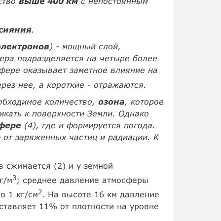
ство
выше 400 км
с непостоянным
сияния
.
электронов
) - мощный слой,
ера подразделяется на четыре более
сфере оказывает заметное влияние на
ез нее, а короткие - отражаются.
обходимое количество,
озона
, которое
кать к поверхности Земли. Однако
фере
(4), где и формируется погода.
от заряженных частиц и радиации. К
 сжимается (2) и у земной
3
г/м
; среднее давление атмосферы
2
но 1 кг/см
. На высоте 16 км давление
оставляет 11% от плотности на уровне