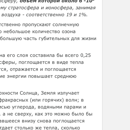
посферу,
объем которой около 6 -10
ому стратосфера и ионосфера, занимая
воздуха - соответственно 19 и 1%.
тственно пропускают солнечную
о небольшое количество озона
 большую часть губительных для жизни
на его слоя составила бы всего 0,25
сферы, поглощается в виде тепла
тся, отражается и поглощается
ние энергии повышает среднюю
рхности Солнца, Земля излучает
ракрасных (или горячих) волн; в
исью углерода, водяными парами и
 а не сверху, как это можно было бы
тавшееся внизу снова поглощается
тдает столько же тепла, сколько