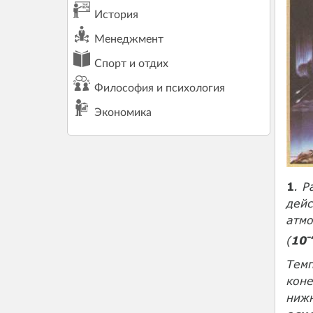
История
Менеджмент
Спорт и отдих
Философия и психология
Экономика
1
. 
дейс
атм
-
(
10
Темп
коне
ниж