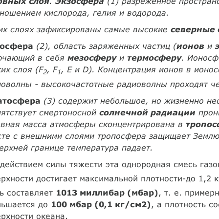
овных слоя
.
Экзосфера
(1) разреженное простран
ношением кислорода, гелия и водорода.
тих слоях зафиксированы самые высокие
северные 
осфера
(2), область заряженных частиц (
ионов
и
ючающий в себя
мезосферу
и
термосферу
. Ионосф
их слоя (F
, F
, Е и D). Концентрация ионов в ионо
2
1
оволны - высокочастотные радиоволны проходят чер
атосфера
(3) содержит небольшое, но жизненно не
пятствует смертоносной
солнечной радиации
прони
овная масса атмосферы сконцентрирована в
тропос
те с внешними слоями тропосфера защищает Землю 
ерхней границе температура падает.
действием силы тяжести эта однородная смесь газов
рхности достигает максимальной плотности-до 1,2 к
ь составляет
1013 миллибар (мбар)
, т. е. пример
ньшается до
100 мбар (0,1 кг/см2)
, а плотность с
рхности океана.