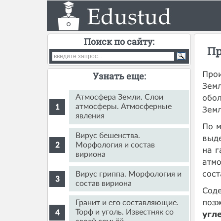
Поиск по сайту:
Пр
Прои
Узнать еще:
Земл
обол
Атмосфера Земли. Слои
атмосферы. Атмосферные
Земл
явления
По м
Вирус бешенства.
выд
Морфология и состав
на г
вириона
атмо
сост
Вирус гриппа. Морфология и
состав вириона
Сод
позж
Гранит и его составляющие.
Торф и уголь. Известняк со
угл