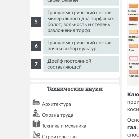
своей семьёй
Гранулометрический состав
минерального дна торфяных
болот; зольность и степень
разложения торфа
Гранулометрический состав
почв и выбор культур
Дрейф постоянной
составляющей
Технические науки:
Клю
прои
Архитектура
косм
Охрана труда
Осн
Техника и механика
газ
спо
Строительство