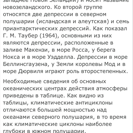
новозеландского. Ко второй группе
относятся две депрессии в северном
полушарии (исландская и алеутская) и семь
приантарктических депрессий. Как показал
Г. М. Таубер (1964), основными из них
являются депрессии, расположенные в
заливе Макензи, в море Росса, у берега
Нокса и в море Уэдделла. Депрессии в море
Беллинсгаузена, у Земли королевы Мод и в
море Дюрвиля играют роль второстепенных.
Необходимые сведения об основных
океанических центрах действия атмосферы
приведены в таблице. Как видно из
таблицы, климатические антициклоны
отличаются большей мощностью над
океанами северного полушария, в то время
как климатические циклоны наиболее
глубоки в южном полушарии.