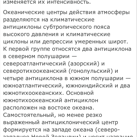
изменяется их интенсивность.
Океанические центры действия атмосферы
разделяются на климатические
антициклоны субтропического пояса
высокого давления и климатические
циклоны или депрессии умеренных широт.
К первой группе относятся два антициклона
в северном полушарии —
североатлантический (азорский) и
северотихоокеанский (гонолульский) и
четыре антициклона в южном полушарии —
южноатлантический, южноиндийский и два
южнотихоокеанских. Основной
южнотихоокеанский антициклон
расположен на востоке океана.
Самостоятельный, но менее резко
выраженный антициклонический центр
формируется на западе океана (северо-
западнее Новой Зеландии) и носит название