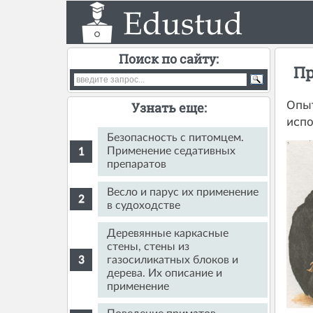
Поиск по сайту:
Пр
Опы
Узнать еще:
испо
Безопасность с питомцем.
Применение седативных
препаратов
Весло и парус их применение
в судоходстве
Деревянные каркасные
стены, стены из
газосиликатных блоков и
дерева. Их описание и
применение