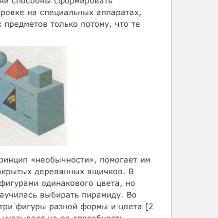
они способны сформировать
ировке на специальных аппаратах,
предметов только потому, что те
ринцип «необычности», помогает им
закрытых деревянных ящичков. В
фигурами одинакового цвета, но
научилась выбирать пирамиду. Во
три фигуры разной формы и цвета [2
 указывает на ее способность