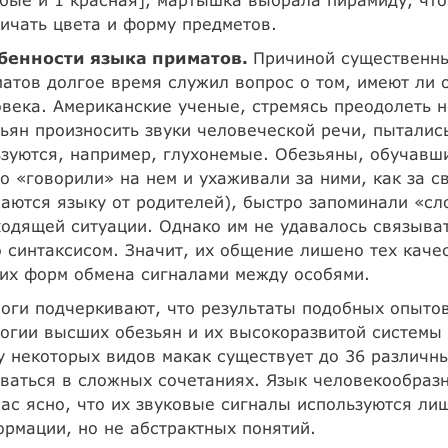
ичать цвета и форму предметов.
бенности языка приматов.
Причиной существенны
атов долгое время служил вопрос о том, имеют ли 
века. Американские ученые, стремясь преодолеть 
ьян произносить звуки человеческой речи, пыталис
зуются, например, глухонемые. Обезьяны, обучавши
о «говорили» на нем и ухаживали за ними, как за с
аются языку от родителей), быстро запоминали «сл
одящей ситуации. Однако им не удавалось связыват
 синтаксисом. Значит, их общение лишено тех качес
их форм обмена сигналами между особями.
оги подчеркивают, что результаты подобных опыто
огии высших обезьян и их высокоразвитой системы
у некоторых видов макак существует до 36 различн
ваться в сложных сочетаниях. Язык человекообразн
ас ясно, что их звуковые сигналы используются ли
рмации, но не абстрактных понятий.