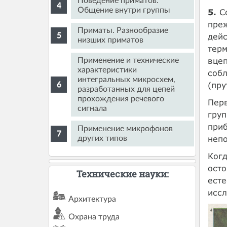
Поведение приматов.
Общение внутри группы
5.
Со
пре
Приматы. Разнообразие
дейс
низших приматов
терм
вцеп
Применение и технические
характеристики
собл
интегральных микросхем,
(пру
разработанных для цепей
прохождения речевого
Перв
сигнала
груп
приб
Применение микрофонов
непо
других типов
Когд
осто
Технические науки:
есте
иссл
Архитектура
Охрана труда