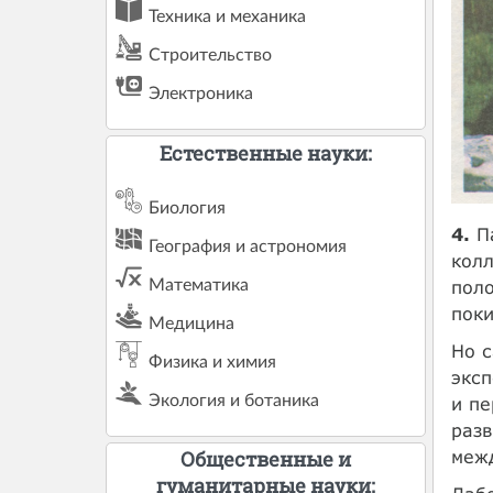
Техника и механика
Строительство
Электроника
Естественные науки:
Биология
4.
Па
География и астрономия
колл
Математика
поло
поки
Медицина
Но с
Физика и химия
эксп
Экология и ботаника
и пе
разв
меж
Общественные и
гуманитарные науки: