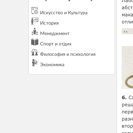
Лабо
абст
Искусство и Культура
мака
отли
История
Менеджмент
Спорт и отдих
Философия и психология
Экономика
6.
Со
реша
перв
разн
втор
голу