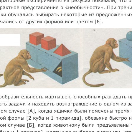
раторные эксперименты на резусах показали, что 
рактное представление о «необычности». При трен
ки обучались выбирать некоторые из предложенных 
чались от других формой или цветом [6].
образительность мартышек, способных разгадать п
ть задачи и находить вознаграждение в одном из 
ом случае [А], когда ящички были помечены тремя 
ой формы [2 куба и 1 пирамида], обезьяна быстро 
ом случае [Б], когда животному были предъявлены 
бые и 1 красная], мартышка выбрала пирамиду, что