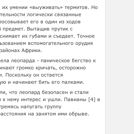
 их умении «выуживать» термитов. Но
тельности логически связанные
росовывает его в один из ходов
 предмет. Вытащив прутик с
нимает их губами и съедает. Точное
ьзованием вспомогательного орудия
 районах Африки.
ела леопарда - паническое бегство к
инают громко кричать, осторожно
. Поскольку он остается
ю и начинают бить его палками.
ли, что леопард безопасен и стали
 к нему интерес и ушли. Павианы [4] в
тремясь напугать группу
расстояния на занятом ими обрыве.