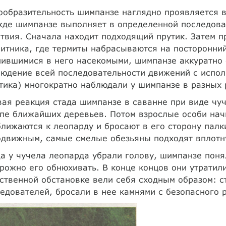
образительность шимпанзе наглядно проявляется в
жде шимпанзе выполняет в определенной последова
твия. Сначала находит подходящий прутик. Затем п
итника, где термиты набрасываются на посторонний
ившимися в него насекомыми, шимпанзе аккуратно с
юдение всей последовательности движений с испол
тика) многократно наблюдали у шимпанзе в разных
ая реакция стада шимпанзе в саванне при виде чуч
пе ближайших деревьев. Потом взрослые особи нач
лижаются к леопарду и бросают в его сторону палки
движным, самые смелые обезьяны подходят вплотну
а у чучела леопарда убрали голову, шимпанзе поня
рожно его обнюхивать. В конце концов они утратили
ственной обстановке вели себя сходным образом: с
едователей, бросали в нее камнями с безопасного 