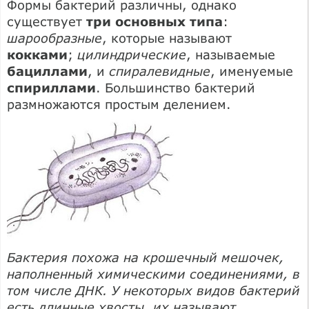
Формы бактерий различны, однако
существует
три основных типа
:
шарообразные
, которые называют
кокками
;
цилиндрические
, называемые
бациллами
, и
спиралевидные
, именуемые
спириллами
. Большинство бактерий
размножаются простым делением.
Бактерия похожа на крошечный мешочек,
наполненный химическими соединениями, в
том числе ДНК. У некоторых видов бактерий
есть длинные хвосты, их называют