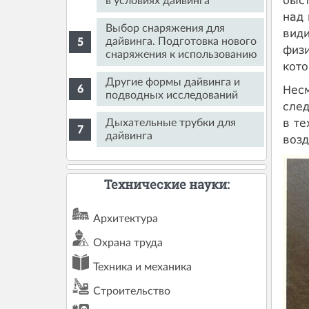
в условиях дайвинга
над 
Выбор снаряжения для
види
дайвинга. Подготовка нового
физи
снаряжения к использованию
кото
Другие формы дайвинга и
Несм
подводных исследований
след
в те
Дыхательные трубки для
дайвинга
возд
Технические науки:
Архитектура
Охрана труда
Техника и механика
Строительство