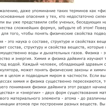
жалению, даже упоминание таких терминов как «фи
основанные опасения у тех, кто недостаточно силен
ли вы уже представили себе ученых, беседующих н
ества сложнейших формул, забудьте об этом! Повер
 для того, чтобы понять физические свойства подво
я - это наука о составе, структуре и свойствах ве
ает состав, структуру и свойства веществ, которые 
мущественно воды и дыхательных газов. Физика - э
ство и энергия. Химия и физика дайвинга изучают т
 под водой. Каждый человек, обладающий здравым 
кулятора, может понять физические законы и хими
м в целом и подводным миром в частности. Если вы
ессах химия и физика существенно пересекаются, т
его понимания физики дайвинга этот раздел начина
ества» и «энергии» - двух форм существования мат
вого материального элемента - атома - до различн
инации атомов при построении разных веществ. Вы 