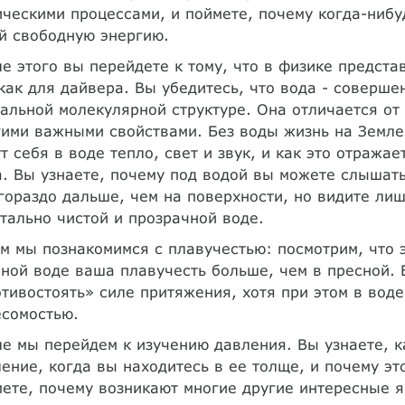
ческими процессами, и поймете, почему когда-ниб
й свободную энергию.
е этого вы перейдете к тому, что в физике предста
как для дайвера. Вы убедитесь, что вода - соверше
альной молекулярной структуре. Она отличается от
ими важными свойствами. Без воды жизнь на Земле
т себя в воде тепло, свет и звук, и как это отражае
. Вы узнаете, почему под водой вы можете слышать
гораздо дальше, чем на поверхности, но видите ли
тально чистой и прозрачной воде.
м мы познакомимся с плавучестью: посмотрим, что э
ной воде ваша плавучесть больше, чем в пресной. 
тивостоять» силе притяжения, хотя при этом в вод
есомостью.
е мы перейдем к изучению давления. Вы узнаете, к
ение, когда вы находитесь в ее толще, и почему эт
ете, почему возникают многие другие интересные я