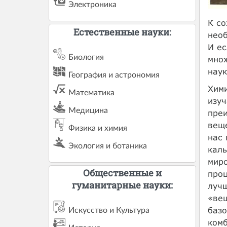
Электроника
К со
Естественные науки:
необ
И ес
Биология
множ
наук
География и астрономия
Хими
Математика
изуч
Медицина
преи
веще
Физика и химия
нас
Экология и ботаника
каль
миро
Общественные и
проц
гуманитарные науки:
лучш
«вещ
базо
Искусство и Культура
комб