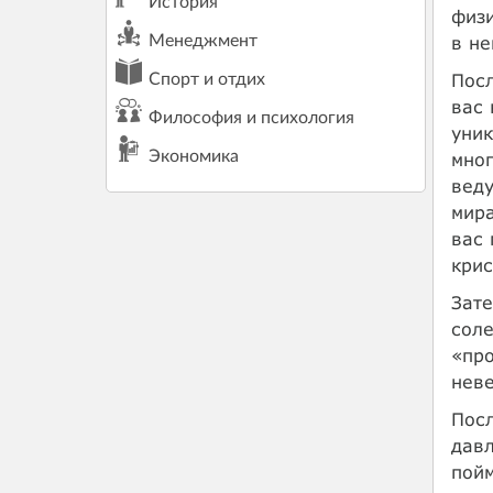
История
физи
в не
Менеджмент
Посл
Спорт и отдих
вас 
Философия и психология
уник
Экономика
мног
веду
мира
вас 
крис
Зате
соле
«про
нев
Посл
давл
пойм