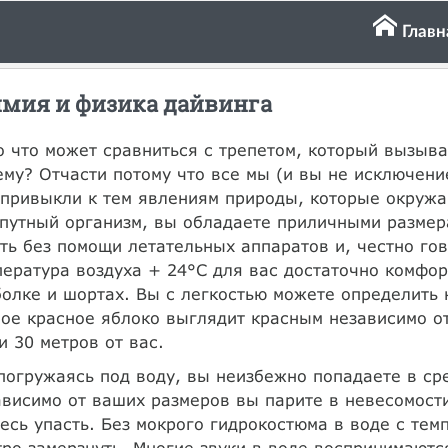
Главн
мия и физика дайвинга
 что может сравниться с трепетом, который вызыв
му? Отчасти потому что все мы (и вы не исключени
привыкли к тем явлениям природы, которые окружа
путный организм, вы обладаете приличными размера
ть без помощи летательных аппаратов и, честно го
ература воздуха + 24°С для вас достаточно комфор
олке и шортах. Вы с легкостью можете определить н
ое красное яблоко выглядит красным независимо от
и 30 метров от вас.
погружаясь под воду, вы неизбежно попадаете в ср
висимо от ваших размеров вы парите в невесомости
есь упасть. Без мокрого гидрокостюма в воде с те
ро замерзнуть. Многие звуки в воде воспринимаются