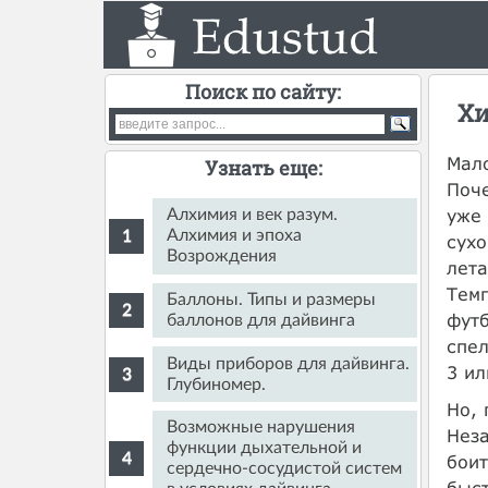
Поиск по сайту:
Хи
Мало
Узнать еще:
Поче
уже 
Алхимия и век разум.
Алхимия и эпоха
сухо
Возрождения
лета
Темп
Баллоны. Типы и размеры
футб
баллонов для дайвинга
спел
Виды приборов для дайвинга.
3 ил
Глубиномер.
Но, 
Возможные нарушения
Неза
функции дыхательной и
боит
сердечно-сосудистой систем
быст