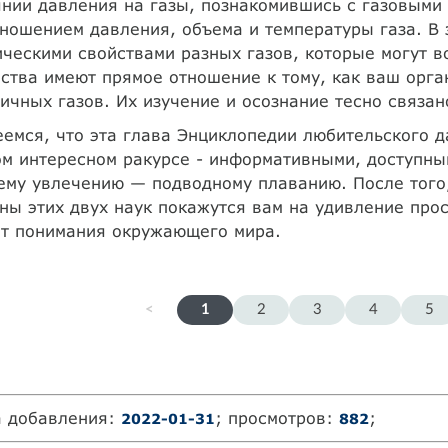
нии давления на газы, познакомившись с газовыми 
ношением давления, объема и температуры газа. В
ческими свойствами разных газов, которые могут во
ства имеют прямое отношение к тому, как ваш орга
ичных газов. Их изучение и осознание тесно связа
емся, что эта глава Энциклопедии любительского д
м интересном ракурсе - информативными, доступны
му увлечению — подводному плаванию. После того,
ны этих двух наук покажутся вам на удивление про
ст понимания окружающего мира.
<
1
2
3
4
5
а добавления:
; просмотров:
;
2022-01-31
882