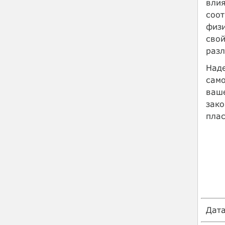
влия
соот
физи
свой
разл
Наде
само
ваше
зако
пла
Дат