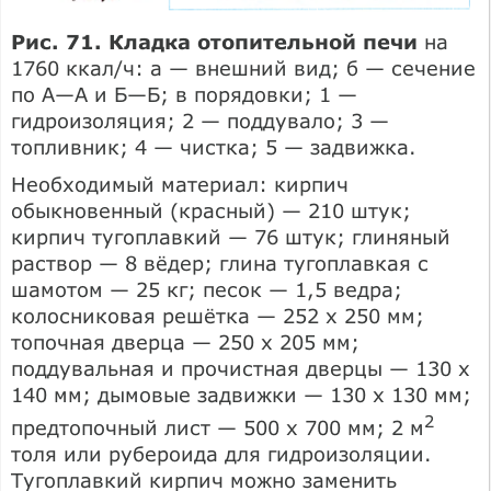
Рис. 71. Кладка отопительной печи
на
1760 ккал/ч: а — внешний вид; б — сечение
по А—А и Б—Б; в порядовки; 1 —
гидроизоляция; 2 — поддувало; 3 —
топливник; 4 — чистка; 5 — задвижка.
Необходимый материал: кирпич
обыкновенный (красный) — 210 штук;
кирпич тугоплавкий — 76 штук; глиняный
раствор — 8 вёдер; глина тугоплавкая с
шамотом — 25 кг; песок — 1,5 ведра;
колосниковая решётка — 252 х 250 мм;
топочная дверца — 250 х 205 мм;
поддувальная и прочистная дверцы — 130 x
140 мм; дымовые задвижки — 130 x 130 мм;
2
предтопочный лист — 500 х 700 мм; 2 м
толя или рубероида для гидроизоляции.
Тугоплавкий кирпич можно заменить